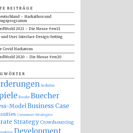
TE BEITRÄGE
eutschland – Hackathon und
ungsprogramm
dWorld 2021 – Die Messe #ew21
y und User Interface Design Getting
te Covid Hackatons
dWorld 2020 – Die Messe #ew20
AGWÖRTER
orderungen
Arduino
piele
Buecher
Books
Business Case
ess-Model
nities
Consumer-Strategies
rate Strategy
Crowdsourcing
Development
hinking