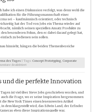
Der
Canvas
h habe ich einen Diskussion verfolgt, was denn wohl die
ualifikation für die Führungsmannschaft einer
rma sei – kaufmännisch orientiert, oder technisch
leichzeitig hat der Tod von Jobs ein Thema wieder auf
bracht, nämlich seinen speziellen Ansatz Produkte zu
d den besonderen Fokus, den er dabei darauf gelegt hat,
einfach zu bedienen sein sollen.
au hinsieht, hängen die beiden Themenbereiche
ema des Tages
| Tags:
Concept Prototyping
,
Corporate
für
entare deaktiviert
Focusing
is
about
s und die perfekte Innovation
saying
no
n Tagen ist viel über Steve Jobs geschrieben worden, und
 auch die Frage, wo er seine Inspiration hergenommen
at die New York Times einen lesenswerten Artikel
, in dem klargestellt wird, das Edwin Land, der Erfinder
Kameras eben diese Inspirationsquelle war.