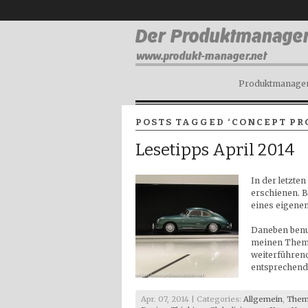
Produktmanagem
POSTS TAGGED ‘CONCEPT PR
Lesetipps April 2014
In der letzten
erschienen. B
eines eigenen
Daneben benut
meinen Theme
weiterführend
entsprechende
Apr. 07, 2014 | Categories:
Allgemein
,
Them