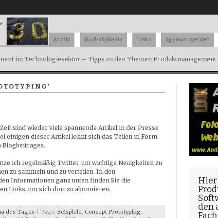
Archiv
Books&Media
Links
Sponsor werden
ent im Technologiesektor – Tipps zu den Themen Produktmanagement u
OTOTYPING’
 Zeit sind wieder viele spannende Artikel in der Presse
ei einigen dieser Artikel lohnt sich das Teilen in Form
 Blogbeitrages.
ze ich regelmäßig Twitter, um wichtige Neuigkeiten zu
n zu sammeln und zu verteilen. In den
Hier
en Informationen ganz unten finden Sie die
Prod
n Links, um sich dort zu abonnieren.
Soft
den
a des Tages
| Tags:
Beispiele
,
Concept Prototyping
,
Fach