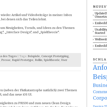
Start-
NEUES
up-
Methode
UpdateD
 wieder Artikel und Videobeiträge in meiner Inbox
den
Umsetz
Businessplan?
bei denen sich das Teilen lohnt.
Embedde
s um Neuigkeiten, Trends, und Ideen zu den Themen
Usabilit
g“, „Interface Design“, und „Spieltheorie“.
Started
Weltwei
Embedde
a des Tages
| Tags:
Beispiele
,
Concept Prototyping
,
SCHL
,
Presse
,
Rapid Prototype
,
Rollin
,
Spieltheorie
,
User
Anf
ps
Beis
Busin
en (neben der Flutkatastrophe natürlich) zwei Themen
Commu
, und das neue iOS UI.
Corpo
euigkeiten zu PRISM und zum neuen Clean Design
Design T