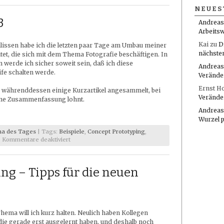
April
NEUES
2013
3
Andreas
Arbeitsw
Kai
zu
D
lissen habe ich die letzten paar Tage am Umbau meiner
nächste
tet, die sich mit dem Thema Fotografie beschäftigen. In
 werde ich sicher soweit sein, daß ich diese
Andreas
fe schalten werde.
Verände
Ernst H
h währenddessen einige Kurzartikel angesammelt, bei
Verände
ine Zusammenfassung lohnt.
Andreas
Wurzel 
a des Tages
| Tags:
Beispiele
,
Concept Prototyping
,
für
|
Kommentare deaktiviert
Lesetipps
Februar
2013
ing – Tipps für die neuen
hema will ich kurz halten. Neulich haben Kollegen
ie gerade erst ausgelernt haben, und deshalb noch