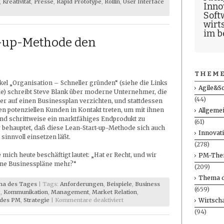
,
Kreativität
,
Presse
,
Rapid Prototype
,
Rollin
,
User Interface
Inno
Soft
wirt
im b
rt-up-Methode den
THEME
ikel „Organisation – Schneller gründen“ (siehe die Links
Agile&S
e) schreibt Steve Blank über moderne Unternehmer, die
(44)
r auf einen Businessplan verzichten, und stattdessen
ren potenziellen Kunden in Kontakt treten, um mit ihnen
Allgeme
d schrittweise ein marktfähiges Endprodukt zu
(61)
r behauptet, daß diese Lean-Start-up-Methode sich auch
Innovat
sinnvoll einsetzen läßt.
(278)
 mich heute beschäftigt lautet: „Hat er Recht, und wir
PM-The
ine Businesspläne mehr?“
(209)
Thema d
a des Tages
| Tags:
Anforderungen
,
Beispiele
,
Business
(659)
g
,
Kommunikation
,
Management
,
Market Relation
,
für
Wirtscha
 des PM
,
Strategie
|
Kommentare deaktiviert
Ersetzt
(94)
die
Lean-