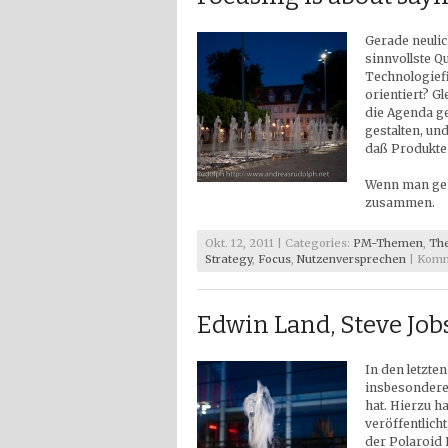
Gerade neulic
sinnvollste Q
Technologiefi
orientiert? G
die Agenda ge
gestalten, un
daß Produkte 
Wenn man gen
zusammen.
Okt. 12, 2011 | Categories:
PM-Themen
,
Th
Strategy
,
Focus
,
Nutzenversprechen
|
Komm
Edwin Land, Steve Job
In den letzte
insbesondere
hat. Hierzu h
veröffentlicht
der Polaroid 