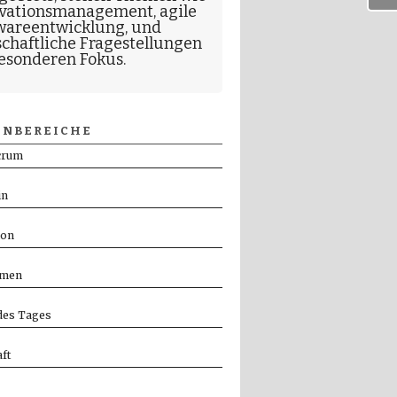
vationsmanagement
,
agile
wareentwicklung
, und
schaftliche Fragestellungen
esonderen Fokus.
NBEREICHE
crum
in
ion
men
es Tages
ft