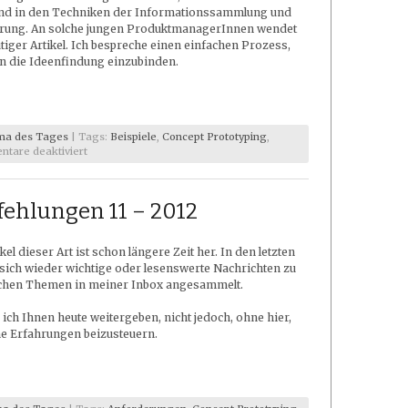
sind in den Techniken der Informationssammlung und
rung. An solche jungen ProduktmanagerInnen wendet
tiger Artikel. Ich bespreche einen einfachen Prozess,
n die Ideenfindung einzubinden.
ma des Tages
| Tags:
Beispiele
,
Concept Prototyping
,
für
tare deaktiviert
Verteiltes
Brainstorming
–
ehlungen 11 – 2012
Tipps
für
die
ikel dieser Art ist schon längere Zeit her. In den letzten
neuen
Kollegen
ich wieder wichtige oder lesenswerte Nachrichten zu
ichen Themen in meiner Inbox angesammelt.
ich Ihnen heute weitergeben, nicht jedoch, ohne hier,
ne Erfahrungen beizusteuern.