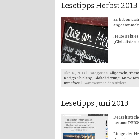
Lesetipps Herbst 2013
Es haben sich
angesammelt, 
Heute geht e
„Globalisierun
Okt. 14, 2013 | Categories:
Allgemein
,
Them
Design Thinking
,
Globalisierung
,
KnowHow
für
Interface
|
Kommentare deaktiviert
Lesetip
Herbst
2013
Lesetipps Juni 2013
Derzeit stech
heraus: PRISM
Einige der N