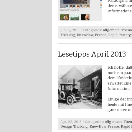
Paradigma möc
den erwähnten
Informatione
Juni 17, 2013 | Categories:
Allgemein
,
Thema
Thinking
,
KnowHow
,
Presse
,
Rapid Prototy
Lesetipps April 2013
Ich hoffe, da
noch ein paar
dem Rückkehr 
erwartet Eine
Information.
Einige der in
heute mit Ihn
ganz unten un
Apr. 02, 2013 | Categories:
Allgemein
,
Them
Design Thinking
,
KnowHow
,
Presse
,
Rapid 