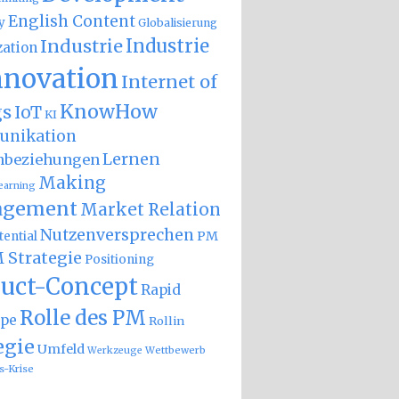
English Content
y
Globalisierung
Industrie
Industrie
zation
nnovation
Internet of
KnowHow
gs
IoT
KI
nikation
Lernen
nbeziehungen
Making
earning
gement
Market Relation
Nutzenversprechen
PM
ential
 Strategie
Positioning
uct-Concept
Rapid
Rolle des PM
ype
Rollin
egie
Umfeld
Wettbewerb
Werkzeuge
s-Krise