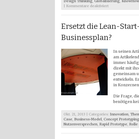
Design Thinking
,
Globalisierung
,
KnowHow
für
|
Kommentare deaktiviert
Lesetipps
April
2014
Ersetzt die Lean-Sta
Businessplan?
In seinen Art
am Artikelend
immer häufige
direkt mit ih
gemeinsam un
entwickeln. E
in Konzernen 
Die Frage, die
benötigen ke
Okt. 21, 2013 | Categories:
Innovation
,
Them
Case
,
Business-Model
,
Concept Prototypin
Nutzenversprechen
,
Rapid Prototype
,
Rolle