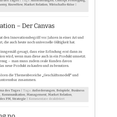
a des Tages
| Tags:
Anforderungen
,
Concept Prototyping
,
nomy
,
KnowHow
,
Market Relation
,
Wirtschafts-Krise
|
n
ation – Der Canvas
t den Innovationsbegriff vor Jahren in einer Art und
t, die auch heute noch universelle Gültigkeit hat.
sinngemäß gesagt, dass eine Erfindung erst dann zu
ion wird, wenn man diese auch in ein Produkt umsetzt.
genug – man muss zudem reale Kunden davon
as neue Produkt zu kaufen und zu benutzen.
ren die Themenbereiche „Geschäftsmodell“ und
 untrennbar zusammen.
ma des Tages
| Tags:
Anforderungen
,
Beispiele
,
Business
g
,
Kommunikation
,
Management
,
Market Relation
,
für
 des PM
,
Strategie
|
Kommentare deaktiviert
Business
Model
Generation
ing no
–