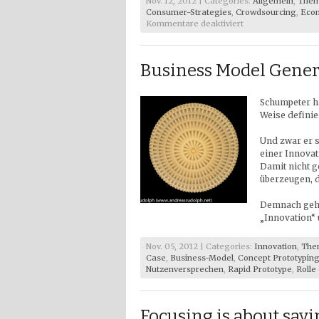
Nov. 12, 2012 | Categories:
Allgemein
,
Them
Consumer-Strategies
,
Crowdsourcing
,
Eco
für
Kommentare deaktiviert
Blogwatch
–
Leseempfehlunge
Business Model Gener
11
–
2012
Schumpeter ha
Weise definier
Und zwar er 
einer Innovat
Damit nicht 
überzeugen, d
Demnach gehö
„Innovation“
Nov. 05, 2012 | Categories:
Innovation
,
The
Case
,
Business-Model
,
Concept Prototypin
Nutzenversprechen
,
Rapid Prototype
,
Rolle
Focusing is about say