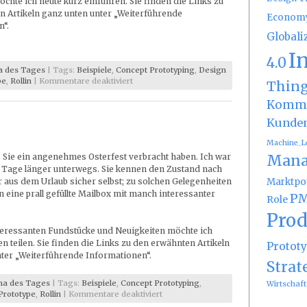
hte ich heute kurz einführen. Sie finden die Links zu
 Artikeln ganz unten unter „Weiterführende
Econom
n“.
Globali
I
4.0
 des Tages
| Tags:
Beispiele
,
Concept Prototyping
,
Design
für
pe
,
Rollin
|
Kommentare deaktiviert
Thin
Lesetipps
Kommu
Juni
2013
Kunde
Machine_L
Mana
ß Sie ein angenehmes Osterfest verbracht haben. Ich war
 Tage länger unterwegs. Sie kennen den Zustand nach
Marktpot
aus dem Urlaub sicher selbst; zu solchen Gelegenheiten
n eine prall gefüllte Mailbox mit manch interessanter
PM
Role
Prod
teressanten Fundstücke und Neuigkeiten möchte ich
en teilen. Sie finden die Links zu den erwähnten Artikeln
Protot
ter „Weiterführende Informationen“.
Strat
a des Tages
| Tags:
Beispiele
,
Concept Prototyping
,
Wirtschaft
für
Prototype
,
Rollin
|
Kommentare deaktiviert
Lesetipps