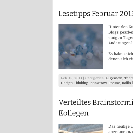
Lesetipps Februar 201
Hinter den Ku
Blogs gearbei
einigen Tagen
Änderungen li
Es haben sic
denen sich e
Feb. 18, 2013 | Categories:
Allgemein
,
Them
Design Thinking
,
KnowHow
,
Presse
,
Rollin
Verteiltes Brainstorm
Kollegen
Das heutige T
angefangen, d