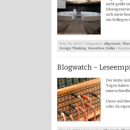
nicht geübt 
Ideengenerie
sich mein heu
um Kollegen i
Feb. 04, 2013 | Categories:
Allgemein
,
The
Design Thinking
,
KnowHow
,
Rollin
|
Kommen
Blogwatch – Leseempf
Der letzte Art
Tagen haben s
unterschiedl
Diese möchte 
oder da eige