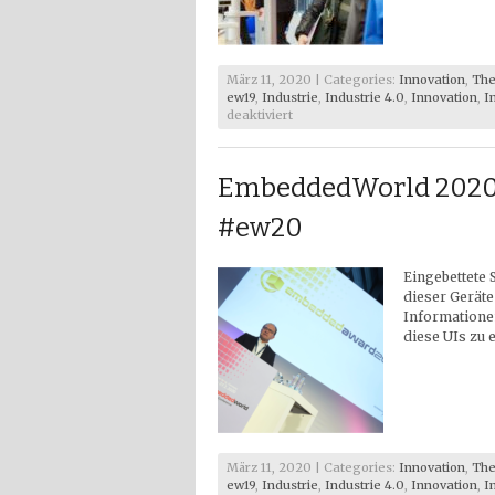
März 11, 2020 | Categories:
Innovation
,
The
ew19
,
Industrie
,
Industrie 4.0
,
Innovation
,
I
für
deaktiviert
EmbeddedWorld
2020
–
EmbeddedWorld 2020 
BeagleBone
AI
#ew20
#ew20
Eingebettete 
dieser Geräte
Informatione
diese UIs zu 
März 11, 2020 | Categories:
Innovation
,
The
ew19
,
Industrie
,
Industrie 4.0
,
Innovation
,
I