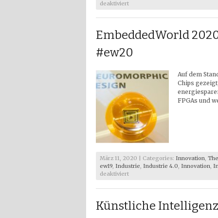
für
deaktiviert
EmbeddedWorld
2020
–
EmbeddedWorld 2020
Benutzeroberflächen
#ew20
#ew20
Auf dem Stan
Chips gezeigt
energiesparen
FPGAs und we
März 11, 2020 | Categories:
Innovation
,
The
ew19
,
Industrie
,
Industrie 4.0
,
Innovation
,
I
für
deaktiviert
EmbeddedWorld
2020
–
Künstliche Intelligen
Neuromorphic
Computing