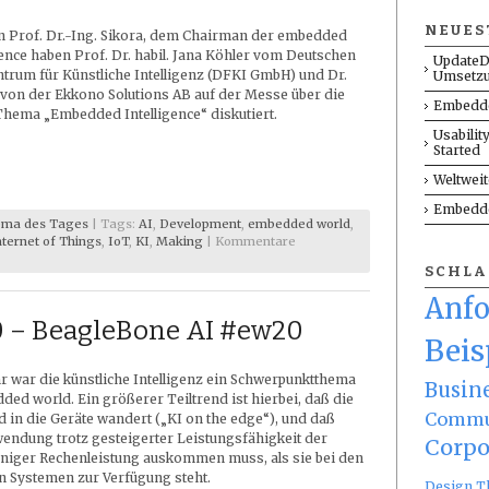
NEUES
n Prof. Dr.-Ing. Sikora, dem Chairman der embedded
nce haben Prof. Dr. habil. Jana Köhler vom Deutschen
UpdateD
rum für Künstliche Intelligenz (DFKI GmbH) und Dr.
Umsetz
von der Ekkono Solutions AB auf der Messe über die
Embedde
hema „Embedded Intelligence“ diskutiert.
Usabilit
Started
Weltwei
Embedde
ma des Tages
| Tags:
AI
,
Development
,
embedded world
,
nternet of Things
,
IoT
,
KI
,
Making
|
Kommentare
SCHL
Anf
 – BeagleBone AI #ew20
Beis
r war die künstliche Intelligenz ein Schwerpunktthema
Busin
ded world. Ein größerer Teiltrend ist hierbei, daß die
Commu
in die Geräte wandert („KI on the edge“), und daß
endung trotz gesteigerter Leistungsfähigkeit der
Corpo
eniger Rechenleistung auskommen muss, als sie bei den
n Systemen zur Verfügung steht.
Design T