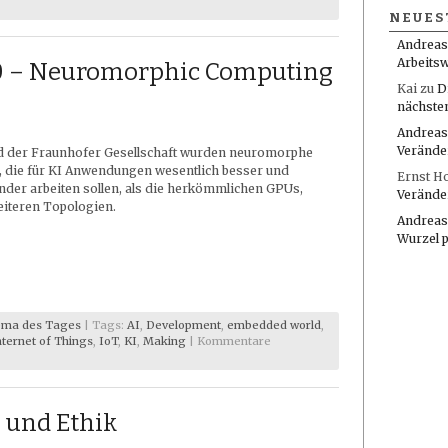
NEUES
Andreas
Arbeitsw
 – Neuromorphic Computing
Kai
zu
D
nächste
Andreas
Verände
d der Fraunhofer Gesellschaft wurden neuromorphe
, die für KI Anwendungen wesentlich besser und
Ernst H
der arbeiten sollen, als die herkömmlichen GPUs,
Verände
iteren Topologien.
Andreas
Wurzel 
ma des Tages
| Tags:
AI
,
Development
,
embedded world
,
nternet of Things
,
IoT
,
KI
,
Making
|
Kommentare
z und Ethik