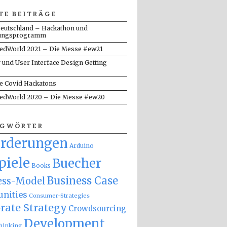
TE BEITRÄGE
eutschland – Hackathon und
ungsprogramm
dWorld 2021 – Die Messe #ew21
y und User Interface Design Getting
te Covid Hackatons
dWorld 2020 – Die Messe #ew20
AGWÖRTER
orderungen
Arduino
piele
Buecher
Books
Business Case
ess-Model
nities
Consumer-Strategies
rate Strategy
Crowdsourcing
Development
hinking