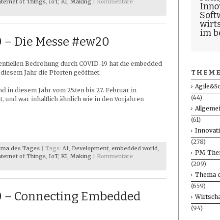
nternet of Things
,
IoT
,
KI
,
Making
|
Kommentare
Inno
Soft
wirt
im b
– Die Messe #ew20
tentiellen Bedrohung durch COVID-19 hat die embedded
THEME
 diesem Jahr die Pforten geöffnet.
Agile&S
d in diesem Jahr vom 25.ten bis 27. Februar in
(44)
t, und war inhaltlich ähnlich wie in den Vorjahren
Allgeme
(61)
Innovat
(278)
ma des Tages
| Tags:
AI
,
Development
,
embedded world
,
PM-The
nternet of Things
,
IoT
,
KI
,
Making
|
Kommentare
(209)
Thema d
(659)
 – Connecting Embedded
Wirtscha
(94)