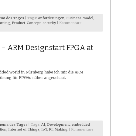
ma des Tages
| Tags:
Anforderungen
,
Business-Model
,
arning
,
Product-Concept
,
security
|
Kommentare
– ARM Designstart FPGA at
dded world in Nürnberg habe ich mir die ARM
Lösung für FPGAs näher angeschaut.
hema des Tages
| Tags:
AI
,
Development
,
embedded
tion
,
Internet of Things
,
IoT
,
KI
,
Making
|
Kommentare