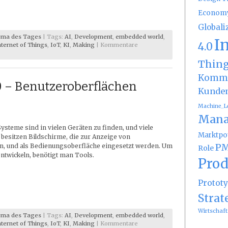
Econom
Globali
ma des Tages
| Tags:
AI
,
Development
,
embedded world
,
I
4.0
nternet of Things
,
IoT
,
KI
,
Making
|
Kommentare
Thin
Kommu
– Benutzeroberflächen
Kunde
Machine_L
Mana
Systeme sind in vielen Geräten zu finden, und viele
Marktpot
 besitzen Bildschirme, die zur Anzeige von
PM
n, und als Bedienungsoberfläche eingesetzt werden. Um
Role
entwickeln, benötigt man Tools.
Prod
Protot
Strat
Wirtschaft
ma des Tages
| Tags:
AI
,
Development
,
embedded world
,
nternet of Things
,
IoT
,
KI
,
Making
|
Kommentare