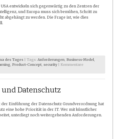
 USA entwickeln sich gegenwärtig zu den Zentren der
ntelligenz, und Europa muss sich bemühen, Schritt zu
cht abgehängt zu werden. Die Frage ist, wie dies
l.
ma des Tages
| Tags:
Anforderungen
,
Business-Model
,
arning
,
Product-Concept
,
security
|
Kommentare
z und Datenschutz
it der Einführung der Datenschutz Grundverordnung hat
tz eine hohe Priorität in der IT. Wer mit künstlicher
rbeitet, unterliegt noch weitergehenden Anforderungen.