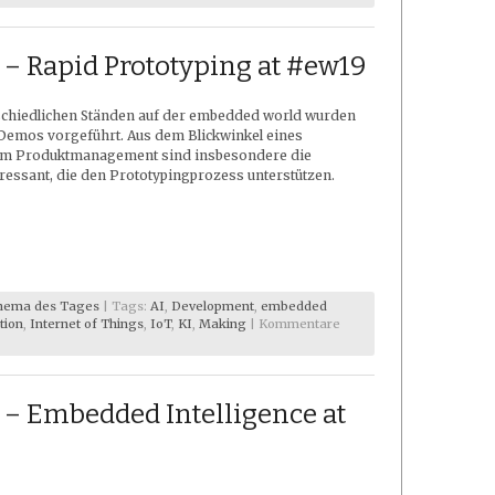
 Rapid Prototyping at #ew19
schiedlichen Ständen auf der embedded world wurden
Demos vorgeführt. Aus dem Blickwinkel eines
 im Produktmanagement sind insbesondere die
ressant, die den Prototypingprozess unterstützen.
hema des Tages
| Tags:
AI
,
Development
,
embedded
tion
,
Internet of Things
,
IoT
,
KI
,
Making
|
Kommentare
 Embedded Intelligence at