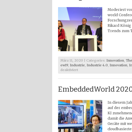
Moderiert vo
world Confere
Forschungzent
Rikard König 
Trends zum T
März 11, 2020 | Categories:
Innovation
,
The
ew19
,
Industrie
,
Industrie 4.0
,
Innovation
,
I
für
deaktiviert
EmbeddedWorld
2020
–
EmbeddedWorld 2020
Connecting
Embedded
Intelligence
In diesem Jah
#ew20
auf der embed
KI zunehmend 
damit die Anw
Geräte mit w
cloudbasierte