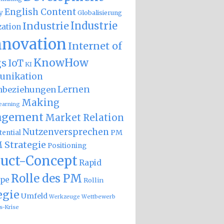
English Content
y
Globalisierung
Industrie
Industrie
zation
nnovation
Internet of
KnowHow
gs
IoT
KI
nikation
Lernen
nbeziehungen
Making
earning
gement
Market Relation
Nutzenversprechen
PM
ential
 Strategie
Positioning
uct-Concept
Rapid
Rolle des PM
ype
Rollin
egie
Umfeld
Wettbewerb
Werkzeuge
s-Krise