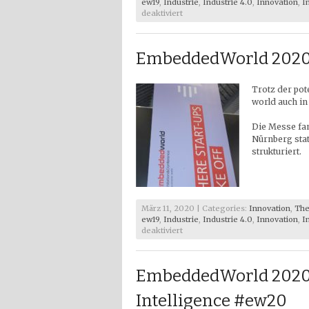
ew19
,
Industrie
,
Industrie 4.0
,
Innovation
,
I
für
deaktiviert
EmbeddedWorld
2021
–
EmbeddedWorld 2020 
Die
Messe
#ew21
Trotz der po
world auch in
Die Messe fan
Nürnberg stat
strukturiert.
März 11, 2020 | Categories:
Innovation
,
The
ew19
,
Industrie
,
Industrie 4.0
,
Innovation
,
I
für
deaktiviert
EmbeddedWorld
2020
–
EmbeddedWorld 2020
Die
Messe
Intelligence #ew20
#ew20