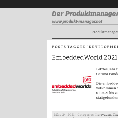
Produktmanagem
POSTS TAGGED ‘DEVELOPME
EmbeddedWorld 2021 
Letztes Jahr 
Corona Pandem
Die embedded
vollkommen d
01.03.21 bis 
stattgefunden
März 24, 2021 | Categories:
Innovation
,
Th