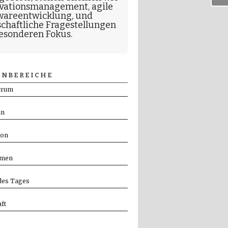
vationsmanagement
,
agile
wareentwicklung
, und
schaftliche Fragestellungen
esonderen Fokus.
NBEREICHE
crum
in
ion
men
es Tages
ft