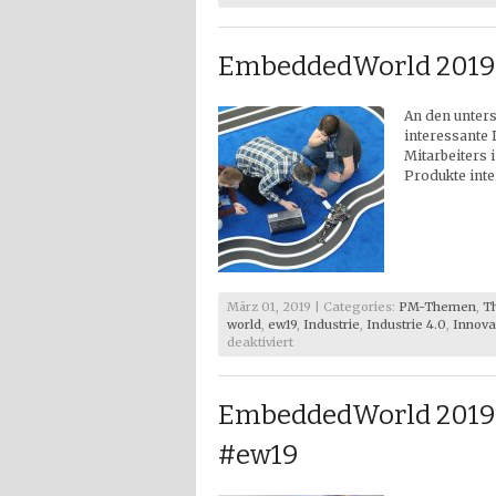
EmbeddedWorld
2019
–
EmbeddedWorld 2019 –
ARM
Designstart
FPGA
An den unter
at
#ew19
interessante 
Mitarbeiters
Produkte inte
März 01, 2019 | Categories:
PM-Themen
,
T
world
,
ew19
,
Industrie
,
Industrie 4.0
,
Innova
für
deaktiviert
EmbeddedWorld
2019
–
EmbeddedWorld 2019 –
Rapid
Prototyping
#ew19
at
#ew19