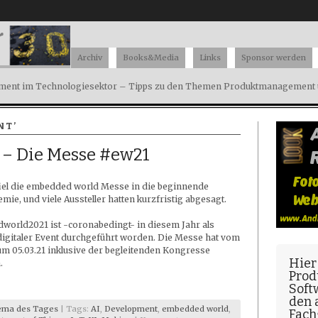
Archiv
Books&Media
Links
Sponsor werden
ent im Technologiesektor – Tipps zu den Themen Produktmanagement u
NT’
– Die Messe #ew21
fiel die embedded world Messe in die beginnende
ie, und viele Aussteller hatten kurzfristig abgesagt.
world2021 ist -coronabedingt- in diesem Jahr als
igitaler Event durchgeführt worden. Die Messe hat vom
zum 05.03.21 inklusive der begleitenden Kongresse
Hier
.
Prod
Soft
den
ema des Tages
| Tags:
AI
,
Development
,
embedded world
,
Fach