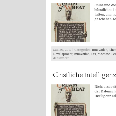
#ew20
China und die
künstlichen I
halten, um ni
geschehen sol
Mai 20, 2019 | Categories:
Innovation
,
The
Development
,
Innovation
,
IoT
,
Machine_Le
für
deaktiviert
Künstliche
Intelligenz
und
Künstliche Intelligen
Ethik
Nicht erst se
der Datenschu
Intelligenz a