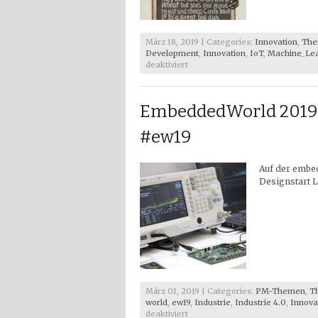
März 18, 2019 | Categories:
Innovation
,
The
Development
,
Innovation
,
IoT
,
Machine_Le
für
deaktiviert
Künstliche
Intelligenz
und
EmbeddedWorld 2019 
Datenschutz
#ew19
Auf der embe
Designstart 
März 01, 2019 | Categories:
PM-Themen
,
T
world
,
ew19
,
Industrie
,
Industrie 4.0
,
Innova
für
deaktiviert