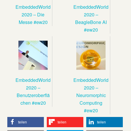
EmbeddedWorld
EmbeddedWorld
2020 – Die
2020 –
Messe #ew20
BeagleBone AI
#ew20
EmbeddedWorld
EmbeddedWorld
2020 –
2020 –
Benutzeroberflä
Neuromorphic
chen #ew20
Computing
#ew20
teilen
teilen
teilen