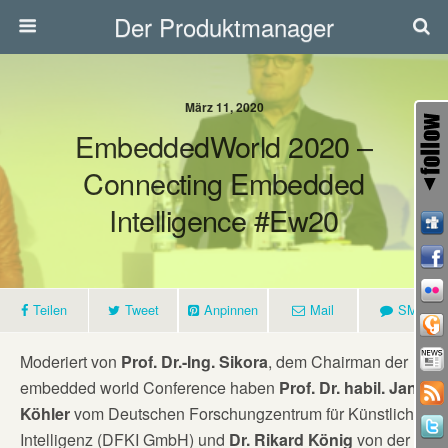
Der Produktmanager
März 11, 2020
EmbeddedWorld 2020 –
Connecting Embedded
Intelligence #ew20
Teilen
Tweet
Anpinnen
Mail
SMS
Moderiert von
Prof. Dr.-Ing. Sikora
, dem Chairman der
embedded world Conference haben
Prof. Dr. habil. Jana
Köhler
vom Deutschen Forschungzentrum für Künstliche
Intelligenz (DFKI GmbH) und
Dr. Rikard König
von der