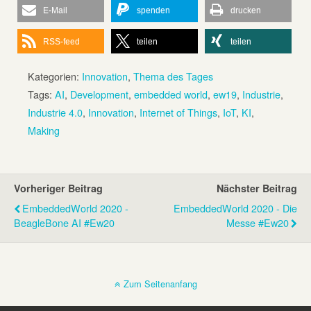
E-Mail
spenden
drucken
RSS-feed
teilen
teilen
Kategorien:
Innovation
,
Thema des Tages
Tags:
AI
,
Development
,
embedded world
,
ew19
,
Industrie
,
Industrie 4.0
,
Innovation
,
Internet of Things
,
IoT
,
KI
,
Making
Vorheriger Beitrag
Nächster Beitrag
EmbeddedWorld 2020 -
EmbeddedWorld 2020 - Die
BeagleBone AI #ew20
Messe #ew20
Zum Seitenanfang