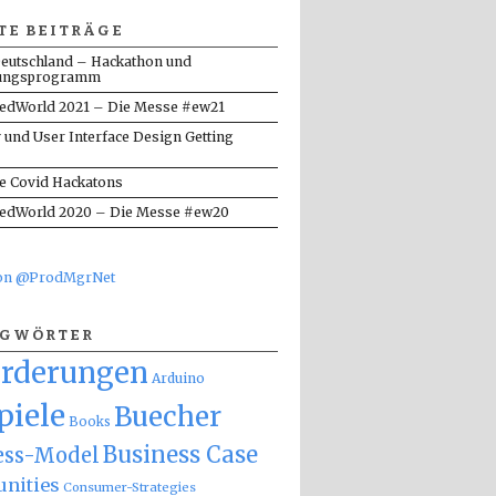
TE BEITRÄGE
eutschland – Hackathon und
ungsprogramm
dWorld 2021 – Die Messe #ew21
y und User Interface Design Getting
te Covid Hackatons
dWorld 2020 – Die Messe #ew20
von @ProdMgrNet
AGWÖRTER
orderungen
Arduino
piele
Buecher
Books
Business Case
ess-Model
nities
Consumer-Strategies