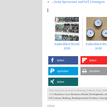
→Sony Spresense and IoT Lösungen
I
Embedded World
Embedded Wo
2019
2018
teilen
teilen
spenden
drucken
teilen
This entry was posted on Montag, Februar 25th, 2019 at
with
Business Case
,
Business-Model
,
Development
,
em
IoT
,
Lernen
,
Making
,
Marktpotential
,
Product-Concep