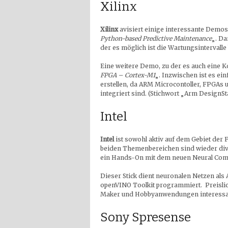
Xilinx
Xilinx
avisiert einige interessante Demos
Python-based Predictive Maintenance
„. Da
der es möglich ist die Wartungsintervalle
Eine weitere Demo, zu der es auch eine K
FPGA – Cortex-M1
„. Inzwischen ist es e
erstellen, da ARM Microcontoller, FPGA
integriert sind. (Stichwort „Arm DesignS
Intel
Intel
ist sowohl aktiv auf dem Gebiet der F
beiden Themenbereichen sind wieder div
ein Hands-On mit dem neuen Neural Comp
Dieser Stick dient neuronalen Netzen als
openVINO Toolkit programmiert. Preislich
Maker und Hobbyanwendungen interessan
Sony Spresense