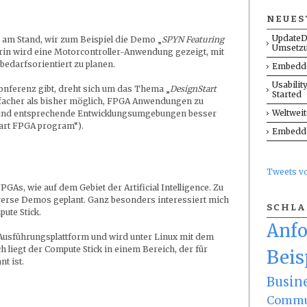
NEUES
UpdateD
 am Stand, wir zum Beispiel die Demo „
SPYN Featuring
Umsetz
rin wird eine Motorcontroller-Anwendung gezeigt, mit
 bedarfsorientiert zu planen.
Embedde
Usabilit
onferenz gibt, dreht sich um das Thema „
DesignStart
Started
infacher als bisher möglich, FPGA Anwendungen zu
Weltwei
s und entsprechende Entwicklungsumgebungen besser
tart FPGA program“).
Embedde
Tweets 
PGAs, wie auf dem Gebiet der Artificial Intelligence. Zu
erse Demos geplant. Ganz besonders interessiert mich
SCHL
ute Stick.
Anf
 Ausführungsplattform und wird unter Linux mit dem
 liegt der Compute Stick in einem Bereich, der für
Beis
t ist.
Busin
Commu