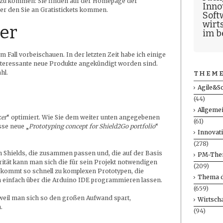
t zu kommen: Sie finden auf der Homepage der
Inno
r den Sie an Gratistickets kommen.
Soft
wirt
ler
im b
m Fall vorbeischauen. In der letzten Zeit habe ich einige
nteressante neue Produkte angekündigt worden sind.
hl.
THEME
Agile&S
(44)
Allgeme
er
“ optimiert. Wie Sie dem weiter unten angegebenen
(61)
se neue „
Prototyping concept for Shield2Go portfolio
“
Innovat
(278)
n Shields, die zusammen passen und, die auf der Basis
PM-The
ität kann man sich die für sein Projekt notwendigen
(209)
kommt so schnell zu komplexen Prototypen, die
Thema d
einfach über die Arduino IDE programmieren lassen.
(659)
 weil man sich so den großen Aufwand spart,
Wirtscha
.
(94)