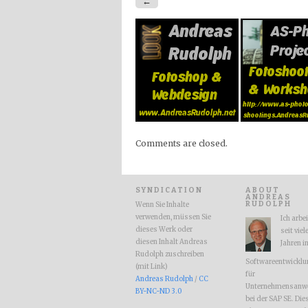
←
Comments are closed.
SYNDICATION
ABOUT
ANDREAS
RUDOLPH
Wenn Sie Inhalte
verwenden, müssen Sie
Ich arbe
dieses Werk oder
seit viel
diesen Inhalt Andreas
Jahren i
Rudolph zuschreiben
Softwareentwicklu
(mit Link)
für
Andreas Rudolph
/
CC
Unternehmensanw
BY-NC-ND 3.0
bei der SAP SE. Die