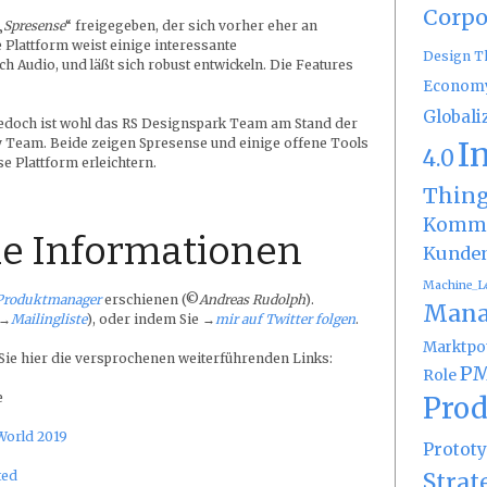
Corpo
„
Spresense
“ freigegeben, der sich vorher eher an
e Plattform weist einige interessante
Design T
h Audio, und läßt sich robust entwickeln. Die Features
Econom
Globali
, jedoch ist wohl das RS Designspark Team am Stand der
I
y Team. Beide zeigen Spresense und einige offene Tools
4.0
e Plattform erleichtern.
Thin
Kommu
e Informationen
Kunde
Machine_L
Produktmanager
erschienen (©
Andreas Rudolph
).
Mana
(→
Mailingliste
), oder indem Sie →
mir auf Twitter folgen
.
Marktpot
 Sie hier die versprochenen weiterführenden Links:
PM
Role
e
Prod
World 2019
Protot
Strat
ted