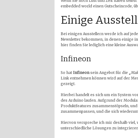
Wenn Sie noch Lust und Zeit haben selbs
embedded world einen Gutscheincode, übe
Einige Ausstel
Bei einigen Ausstellern werde ich auf jede
Newsletter bekommen, in denen einige i
hier finden Sie lediglich eine kleine Auswa
Infineon
So hat
Infineon
sein Angebot für die „
Mak
Link entnehmen können wird auf der Mes
gezeigt.
Hierbei handelt es sich um ein System vo
des Arduino laufen. Aufgrund der Modular
Produktfeatures zusammenstöpseln, und 
zusammenpassen, und die sich wiederum 
Hiervon verspreche ich mir deshalb viel,
unterschiedliche Lösungen zu integrieren