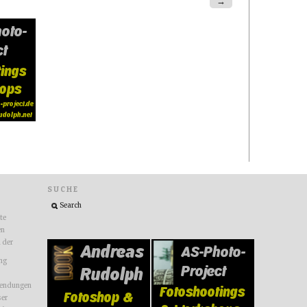
→
SUCHE
ite
en
n der
ng
endungen
ser