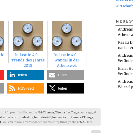
Wirtschaft
NEUES
Andreas
Arbeitsw
Kai
zu
D
nächste
rld
Industrie 4.0 –
Industrie 4.0 –
Andreas
Trends des Jahres
Wandel in der
Verände
2018
Arbeitswelt
Ernst H
Verände
teilen
E-Mail
Andreas
Wurzel 
RSS-feed
teilen
 8:01 p.m.. It is filed under
PM-Themen
,
Thema des Tages
and tagged
bedded world
,
Industrie
,
Industrie 4.0
,
Innovation
,
Internet of Things
,
t
. You can follow any responses to this entry through the
RSS 2.0
feed.