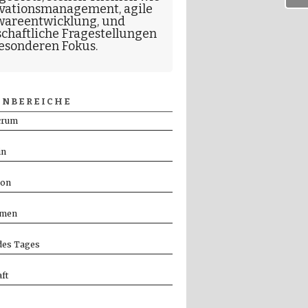
vationsmanagement
,
agile
wareentwicklung
, und
schaftliche Fragestellungen
esonderen Fokus.
NBEREICHE
crum
in
ion
men
es Tages
ft