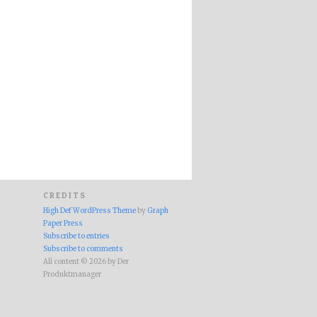
CREDITS
High Def WordPress Theme
by
Graph
Paper Press
Subscribe to entries
Subscribe to comments
All content © 2026 by Der
Produktmanager