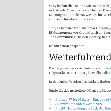
Sony
hat kürzlich seinen Microcontroller 
industrielle Anwender gerichtet hat. Dies
Leistungsmerkmale auf, wie z.B. im Bereic
sind auch für Maker interessant.
Sony selbst wird wohl nicht vor Ort sein
RS Components
vor Ort und auch ein Son
und Communities, die den Einstieg in dies
Ich bin schon gespannt.
Weiterführend
Das Original dieses Artikels ist auf
→
Der 
Folgeartikel zum Thema gibt es über die 
In der Online Version des Artikels finden
Quelle für das Artikelfoto
: NürnbergMess
→Infineon® for Makers - Embedded 
→Xilinx® Embedded World 2019
→Intel® Neural Compute Stick ​Get Star