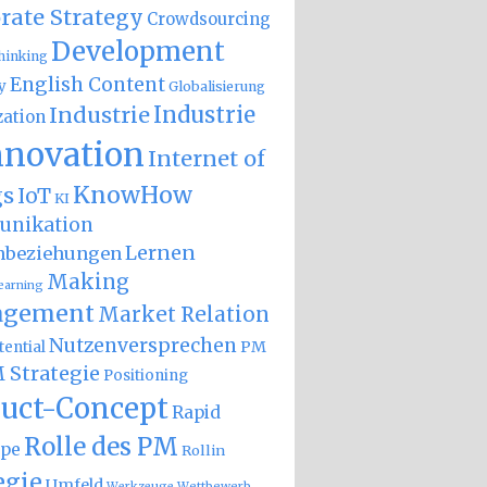
rate Strategy
Crowdsourcing
Development
hinking
English Content
y
Globalisierung
Industrie
Industrie
zation
nnovation
Internet of
KnowHow
gs
IoT
KI
nikation
Lernen
nbeziehungen
Making
earning
gement
Market Relation
Nutzenversprechen
PM
ential
 Strategie
Positioning
uct-Concept
Rapid
Rolle des PM
ype
Rollin
egie
Umfeld
Wettbewerb
Werkzeuge