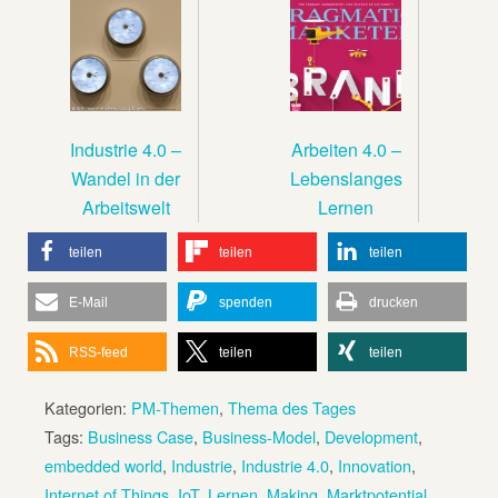
Industrie 4.0 –
Arbeiten 4.0 –
Wandel in der
Lebenslanges
Arbeitswelt
Lernen
teilen
teilen
teilen
E-Mail
spenden
drucken
RSS-feed
teilen
teilen
Kategorien:
PM-Themen
,
Thema des Tages
Tags:
Business Case
,
Business-Model
,
Development
,
embedded world
,
Industrie
,
Industrie 4.0
,
Innovation
,
Internet of Things
,
IoT
,
Lernen
,
Making
,
Marktpotential
,