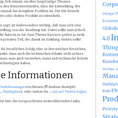
ig Zeit nimmt, um über langfristige Themen
Corpo
u den Binsenweisheiten, dass die Entwicklung des
 einmal das komplexe Problem ist. Die Kür besteht
Design T
tes oder drittes Produkt zu entwickeln.
Econom
in sagt, ist insbesondere wichtig, daß man sich eine
Globali
stellung von der Roadmap hat. Dabei sollte man jedoch
I
die Autorin es tut. Zum Thema Karriere gehört ja nicht
4.0
 privaten Teil, der damit im Einklang stehen sollte.
Thin
 für beruflichen Erfolg eher in den weichen Bereichen,
Kommu
ke, dass auch die technischen Inhalte nicht zu kurz
 muss man auch verstehen, wann sich technische Brüche
Kunde
Technologien haben.
Machine_L
e Informationen
Mana
Marktpot
Produktmanager
erschienen (©
Andreas Rudolph
).
PM
Role
(→
Mailingliste
), oder indem Sie →
mir auf Twitter folgen
.
Prod
 Sie hier die versprochenen weiterführenden Links:
Protot
Strat