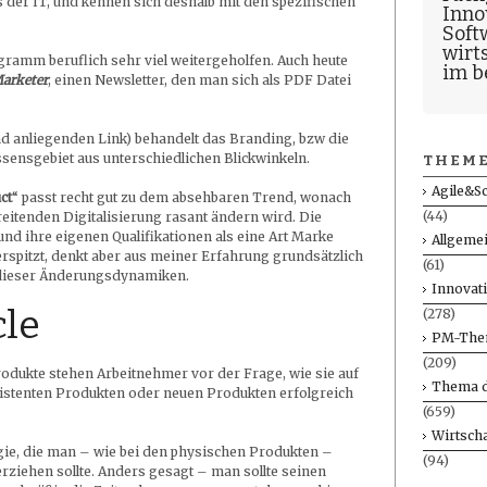
er IT, und kennen sich deshalb mit den spezifischen
Inno
Soft
wirt
ramm beruflich sehr viel weitergeholfen. Auch heute
im b
arketer
, einen Newsletter, den man sich als PDF Datei
 und anliegenden Link) behandelt das Branding, bzw die
sensgebiet aus unterschiedlichen Blickwinkeln.
THEME
Agile&S
ct
“ passt recht gut zu dem absehbaren Trend, wonach
(44)
reitenden Digitalisierung rasant ändern wird. Die
 und ihre eigenen Qualifikationen als eine Art Marke
Allgeme
erspitzt, denkt aber aus meiner Erfahrung grundsätzlich
(61)
n dieser Änderungsdynamiken.
Innovat
cle
(278)
PM-The
(209)
odukte stehen Arbeitnehmer vor der Frage, wie sie auf
Thema d
istenten Produkten oder neuen Produkten erfolgreich
(659)
Wirtscha
egie, die man – wie bei den physischen Produkten –
(94)
ziehen sollte. Anders gesagt – man sollte seinen