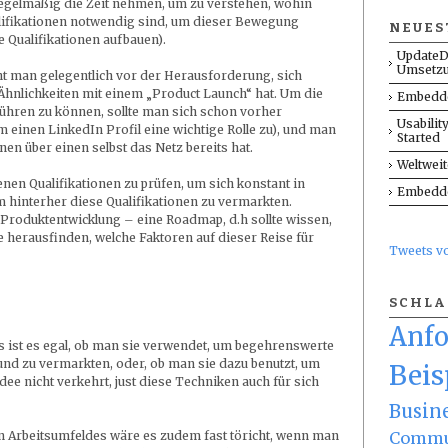
egelmäßig die Zeit nehmen, um zu verstehen, wohin
lifikationen notwendig sind, um dieser Bewegung
NEUES
e Qualifikationen aufbauen).
UpdateD
Umsetz
ht man gelegentlich vor der Herausforderung, sich
Ähnlichkeiten mit einem „Product Launch“ hat. Um die
Embedde
hführen zu können, sollte man sich schon vorher
Usabilit
 einen LinkedIn Profil eine wichtige Rolle zu), und man
Started
nen über einen selbst das Netz bereits hat.
Weltwei
enen Qualifikationen zu prüfen, um sich konstant in
Embedde
m hinterher diese Qualifikationen zu vermarkten.
 Produktentwicklung – eine Roadmap, d.h sollte wissen,
e herausfinden, welche Faktoren auf dieser Reise für
Tweets 
SCHL
Anf
st es egal, ob man sie verwendet, um begehrenswerte
und zu vermarkten, oder, ob man sie dazu benutzt, um
Beis
ee nicht verkehrt, just diese Techniken auch für sich
Busin
Commu
n Arbeitsumfeldes wäre es zudem fast töricht, wenn man