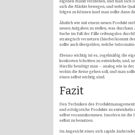
eigenen Markt verstehen, und man sich r
sich die Märkte bewegen, und welche Qua
folgen zu können (und man sollte dann di
Ähnlich wie mit einem neuen Produkt ste
neuen Aufgaben zu stellen, was durchaus 
Suche im Fall der Fälle reibungslos durc
strategisch vernetzen (hierbei kommt dem
sollte auch überprüfen, welche Informatio
Ebenso wichtig ist es, regelmäßig die eig
konkreten Schritten zu entwickeln, und, u
Hierfür benötigt man – analog wie in der
wohin die Reise gehen soll, und man sollt
einen selbst wichtig sind.
Fazit
Den Techniken des Produktmanagements i
und erfolgreiche Produkte zu entwickeln 
selbst voranzukommen. Insofern ist die Id
selbst zu benutzen.
Im Angesicht eines sich rapide ändernde