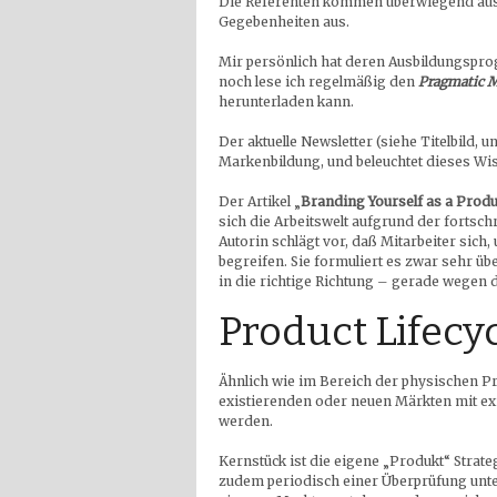
Die Referenten kommen überwiegend aus d
Gegebenheiten aus.
Mir persönlich hat deren Ausbildungsprog
noch lese ich regelmäßig den
Pragmatic M
herunterladen kann.
Der aktuelle Newsletter (siehe Titelbild,
Markenbildung, und beleuchtet dieses Wis
Der Artikel „
Branding Yourself as a Produ
sich die Arbeitswelt aufgrund der fortsch
Autorin schlägt vor, daß Mitarbeiter sich,
begreifen. Sie formuliert es zwar sehr üb
in die richtige Richtung – gerade wege
Product Lifecy
Ähnlich wie im Bereich der physischen Pr
existierenden oder neuen Märkten mit ex
werden.
Kernstück ist die eigene „Produkt“ Strat
zudem periodisch einer Überprüfung unter