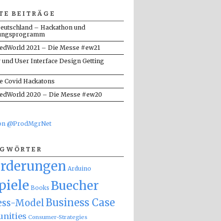
TE BEITRÄGE
eutschland – Hackathon und
ungsprogramm
dWorld 2021 – Die Messe #ew21
y und User Interface Design Getting
te Covid Hackatons
dWorld 2020 – Die Messe #ew20
von @ProdMgrNet
AGWÖRTER
orderungen
Arduino
piele
Buecher
Books
Business Case
ess-Model
nities
Consumer-Strategies