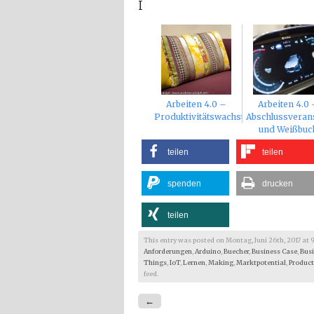
I
Arbeiten 4.0 –
Arbeiten 4.0 
Produktivitätswachstum
Abschlussveran
und Weißbuc
teilen
teilen
spenden
drucken
teilen
This entry was posted on Montag, Juni 26th, 2017 at 9:0
Anforderungen
,
Arduino
,
Buecher
,
Business Case
,
Bus
Things
,
IoT
,
Lernen
,
Making
,
Marktpotential
,
Product
feed.
←