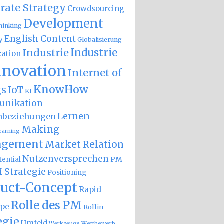
rate Strategy
Crowdsourcing
Development
hinking
English Content
y
Globalisierung
Industrie
Industrie
zation
nnovation
Internet of
KnowHow
gs
IoT
KI
nikation
Lernen
nbeziehungen
Making
earning
gement
Market Relation
Nutzenversprechen
PM
ential
 Strategie
Positioning
uct-Concept
Rapid
Rolle des PM
ype
Rollin
egie
Umfeld
Wettbewerb
Werkzeuge