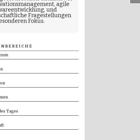
vationsmanagement
,
agile
wareentwicklung
, und
schaftliche Fragestellungen
esonderen Fokus.
NBEREICHE
crum
in
ion
men
es Tages
ft