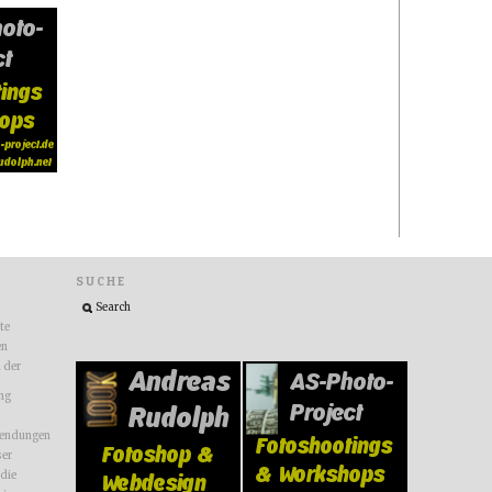
SUCHE
ite
en
n der
ng
endungen
ser
 die