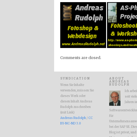
Comments are closed.
SYNDICATION
ABOUT
ANDREAS
RUDOLPH
Wenn Sie Inhalte
verwenden, müssen Sie
Ich arbe
dieses Werk oder
seit viel
diesen Inhalt Andreas
Jahren i
Rudolph zuschreiben
Softwareentwicklu
(mit Link)
für
Andreas Rudolph
/
CC
Unternehmensanw
BY-NC-ND 3.0
bei der SAP SE. Die
Blog ist privat, und