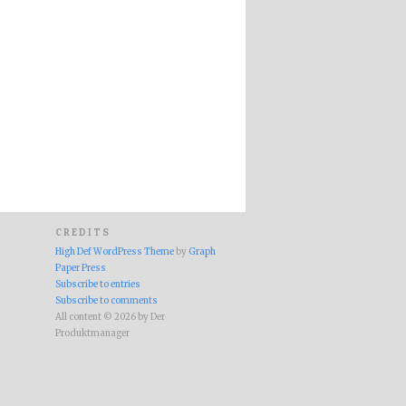
CREDITS
High Def WordPress Theme
by
Graph
Paper Press
Subscribe to entries
Subscribe to comments
All content © 2026 by Der
Produktmanager