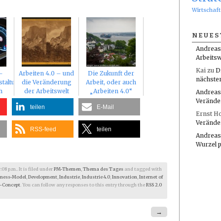
Wirtschaft
NEUES
Andreas
Arbeitsw
Kai
zu
D
–
Arbeiten 4.0 – und
Die Zukunft der
nächste
staltung
die Veränderung
Arbeit, oder auch
h
der Arbeitswelt
„Arbeiten 4.0“
Andreas
Verände
teilen
E-Mail
Ernst H
Verände
RSS-feed
teilen
Andreas
Wurzel 
8 p.m.. It is filed under
PM-Themen
,
Thema des Tages
and tagged with
iness-Model
,
Development
,
Industrie
,
Industrie 4.0
,
Innovation
,
Internet of
-Concept
. You can follow any responses to this entry through the
RSS 2.0
→