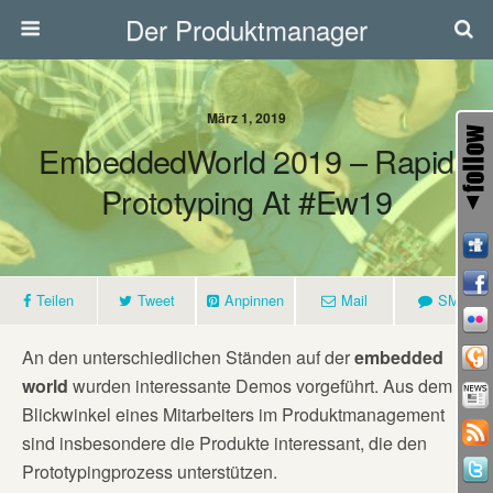
Der Produktmanager
März 1, 2019
EmbeddedWorld 2019 – Rapid
Prototyping At #ew19
Teilen
Tweet
Anpinnen
Mail
SMS
An den unterschiedlichen Ständen auf der
embedded
world
wurden interessante Demos vorgeführt. Aus dem
Blickwinkel eines Mitarbeiters im Produktmanagement
sind insbesondere die Produkte interessant, die den
Prototypingprozess unterstützen.