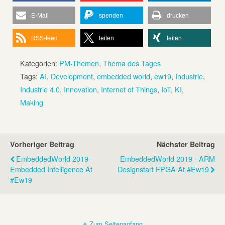
E-Mail
spenden
drucken
RSS-feed
teilen
teilen
Kategorien:
PM-Themen
,
Thema des Tages
Tags:
AI
,
Development
,
embedded world
,
ew19
,
Industrie
,
Industrie 4.0
,
Innovation
,
Internet of Things
,
IoT
,
KI
,
Making
Vorheriger Beitrag
Nächster Beitrag
EmbeddedWorld 2019 -
EmbeddedWorld 2019 - ARM
Embedded Intelligence At
Designstart FPGA At #ew19
#ew19
Zum Seitenanfang