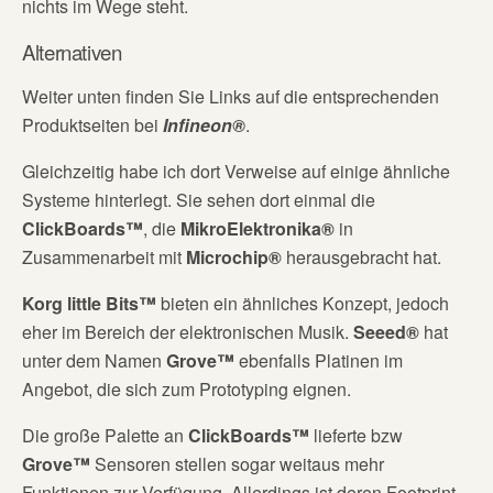
nichts im Wege steht.
Alternativen
Weiter unten finden Sie Links auf die entsprechenden
Produktseiten bei
Infineon®
.
Gleichzeitig habe ich dort Verweise auf einige ähnliche
Systeme hinterlegt. Sie sehen dort einmal die
ClickBoards™
, die
MikroElektronika®
in
Zusammenarbeit mit
Microchip®
herausgebracht hat.
Korg little Bits™
bieten ein ähnliches Konzept, jedoch
eher im Bereich der elektronischen Musik.
Seeed®
hat
unter dem Namen
Grove™
ebenfalls Platinen im
Angebot, die sich zum Prototyping eignen.
Die große Palette an
ClickBoards™
lieferte bzw
Grove™
Sensoren stellen sogar weitaus mehr
Funktionen zur Verfügung. Allerdings ist deren Footprint