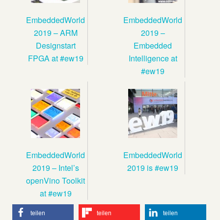
EmbeddedWorld
EmbeddedWorld
2019 – ARM
2019 –
Designstart
Embedded
FPGA at #ew19
Intelligence at
#ew19
EmbeddedWorld
EmbeddedWorld
2019 – Intel’s
2019 is #ew19
openVino Toolkit
at #ew19
teilen
teilen
teilen