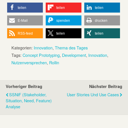
teilen
teilen
teilen
E-Mail
spenden
drucken
RSS-feed
teilen
teilen
Kategorien:
Innovation
,
Thema des Tages
Tags:
Concept Prototyping
,
Development
,
Innovation
,
Nutzenversprechen
,
Rollin
Vorheriger Beitrag
Nächster Beitrag
SSNiF (Stakeholder,
User Stories Und Use Cases
Situation, Need, Feature)
Analyse