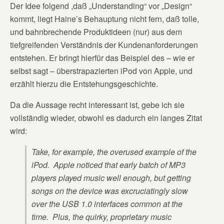
Der Idee folgend ,daß „Understanding“ vor „Design“
kommt, liegt Haine’s Behauptung nicht fern, daß tolle,
und bahnbrechende Produktideen (nur) aus dem
tiefgreifenden Verständnis der Kundenanforderungen
entstehen. Er bringt hierfür das Beispiel des – wie er
selbst sagt – überstrapazierten iPod von Apple, und
erzählt hierzu die Entstehungsgeschichte.
Da die Aussage recht interessant ist, gebe ich sie
vollständig wieder, obwohl es dadurch ein langes Zitat
wird:
Take, for example, the overused example of the
iPod. Apple noticed that early batch of MP3
players played music well enough, but getting
songs on the device was excruciatingly slow
over the USB 1.0 interfaces common at the
time. Plus, the quirky, proprietary music