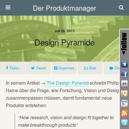
Der Produktmanager
Juli 28, 2011
Design Pyramide
Teilen
Tweet
Anpinnen
Mail
SMS
In seinem Artikel →
The Design Pyramid
schreibt Philip
Haine über die Frage, wie Forschung, Vision und Design
zusammenpassen müssen, damit fundamental neue
Produkte entstehen:
“How research, vision and design fit together to
make breakthrough products”