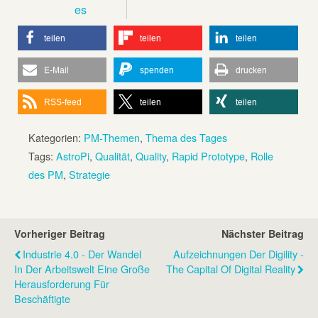
es
teilen
teilen
teilen
E-Mail
spenden
drucken
RSS-feed
teilen
teilen
Kategorien:
PM-Themen
,
Thema des Tages
Tags:
AstroPi
,
Qualität
,
Quality
,
Rapid Prototype
,
Rolle
des PM
,
Strategie
Vorheriger Beitrag
Nächster Beitrag
Industrie 4.0 - Der Wandel
Aufzeichnungen Der Digility -
In Der Arbeitswelt Eine Große
The Capital Of Digital Reality
Herausforderung Für
Beschäftigte