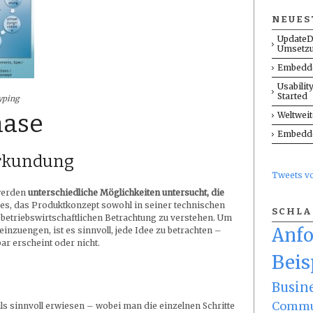
NEUES
UpdateD
Umsetz
Embedde
Usabilit
Started
typing
hase
Weltwei
Embedde
Erkundung
Tweets 
werden
unterschiedliche Möglichkeiten untersucht, die
t es, das Produktkonzept sowohl in seiner technischen
SCHL
 betriebswirtschaftlichen Betrachtung zu verstehen. Um
Anf
inzuengen, ist es sinnvoll, jede Idee zu betrachten –
bar erscheint oder nicht.
Beis
Busin
Commu
als sinnvoll erwiesen – wobei man die einzelnen Schritte