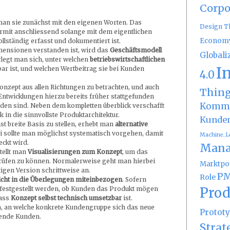
Corpo
 man sie zunächst mit den eigenen Worten. Das
Design T
ermit anschliessend solange mit dem eigentlichen
Econom
llständig erfasst und dokumentiert ist.
mensionen verstanden ist, wird das
Geschäftsmodell
Globali
erlegt man sich, unter welchen
betriebswirtschaftlichen
I
bar ist, und welchen Wertbeitrag sie bei Kunden
4.0
Konzept aus allen Richtungen zu betrachten, und auch
Thin
Entwicklungen hierzu bereits früher stattgefunden
Kommu
en sind. Neben dem kompletten überblick verschafft
 in die sinnvollste Produktarchitektur.
Kunde
t breite Basis zu stellen, erhebt man
alternative
ei sollte man möglichst systematisch vorgehen, damit
Machine_L
ckt wird.
Mana
tellt man
Visualisierungen zum Konzept
, um das
prüfen zu können. Normalerweise geht man hierbei
Marktpot
ltigen Version schrittweise an.
PM
Role
cht in die Überlegungen miteinbezogen
. Sofern
Prod
 festgestellt werden, ob Kunden das Produkt mögen
dass
Konzept selbst technisch umsetzbar
ist.
llen, an welche konkrete Kundengruppe sich das neue
Protot
rende Kunden.
Strat