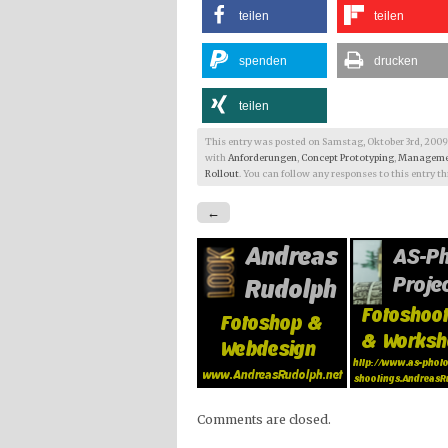
teilen
teilen
spenden
drucken
teilen
This entry was posted on Samstag, Oktober 3rd, 2009 at
with
Anforderungen
,
Concept Prototyping
,
Manageme
Rollout
. You can follow any responses to this entry 
←
Comments are closed.