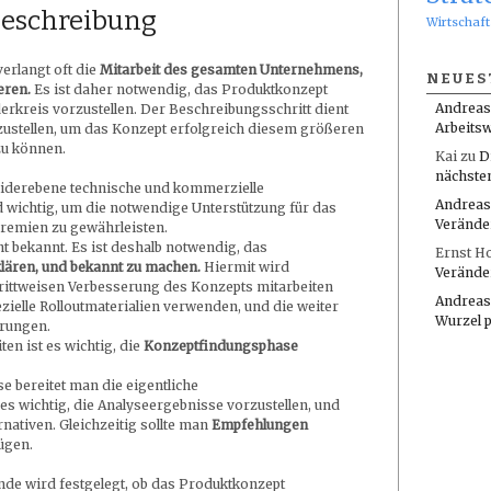
Beschreibung
Wirtschaft
erlangt oft die
Mitarbeit des gesamten Unternehmens,
NEUES
eren.
Es ist daher notwendig, das Produktkonzept
Andreas
erkreis vorzustellen. Der Beschreibungsschritt dient
Arbeitsw
zustellen, um das Konzept erfolgreich diesem größeren
zu können.
Kai
zu
D
nächste
heiderebene technische und kommerzielle
Andreas
d wichtig, um die notwendige Unterstützung für das
Verände
gremien zu gewährleisten.
t bekannt. Es ist deshalb notwendig, das
Ernst H
klären, und bekannt zu machen.
Hiermit wird
Verände
chrittweisen Verbesserung des Konzepts mitarbeiten
Andreas
ielle Rolloutmaterialien verwenden, und die weiter
Wurzel 
erungen.
n ist es wichtig, die
Konzeptfindungsphase
 bereitet man die eigentliche
es wichtig, die Analyseergebnisse vorzustellen, und
nativen. Gleichzeitig sollte man
Empfehlungen
ügen.
de wird festgelegt, ob das Produktkonzept