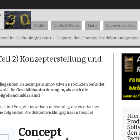
Archiv
Books&Media
Links
Sponsor werden
ent im Technologiesektor – Tipps zu den Themen Produktmanagement u
Teil 2) Konzepterstellung und
dlegenden Neuerungen/innovativen Produkten befindet
owohl die
Geschäftsanforderungen, als auch die
tgehend unklar sind
.
n, sind Vorgehensweisen notwendig, die es erlauben,
die folgenden Produktentwicklungsphasen flexibel
Hier
Prod
Soft
Concept
den
Fach