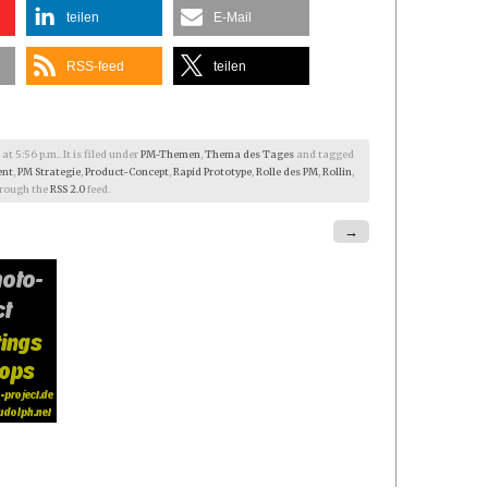
teilen
E-Mail
RSS-feed
teilen
 5:56 p.m.. It is filed under
PM-Themen
,
Thema des Tages
and tagged
nt
,
PM Strategie
,
Product-Concept
,
Rapid Prototype
,
Rolle des PM
,
Rollin
,
through the
RSS 2.0
feed.
→