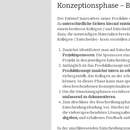
Konzeptionsphase – 
Der Entwurf innovativer neuer Produkte v
da
unterschiedliche Sichten hierauf existi
einem breiteren Kollegen-/ und Entscheid
dazu, die notwendigen Materialien bereit
Kollegen-/ Entscheider- kreis vorstellen 
Zunächst identifiziert man auf Entsc
Projektsponsoren
. Die Sponsoren sin
Projekt in den jeweiligen Entscheider
Anfänglich ist das Produktkonzept nich
Produktkonzept zunächst intern zu er
sichergestellt, das Kollegen an der s
können. In dieser Phase kann man spez
oben beschriebenen Konzeptvisualisi
Um die Umsetzungsphasen vorzubereite
umfassend zu dokumentieren.
Zum Abschluss der Beschreibungsphase
Entscheidungsfindung vor. Hierbei ist 
die vielversprechendsten Lösungsalter
abgeben,
und erhaltenes Feedback anf
In der anschliessenden Entscheidungsrun