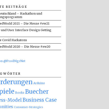
TE BEITRÄGE
eutschland – Hackathon und
ungsprogramm
dWorld 2021 – Die Messe #ew21
y und User Interface Design Getting
te Covid Hackatons
dWorld 2020 – Die Messe #ew20
von @ProdMgrNet
AGWÖRTER
orderungen
Arduino
piele
Buecher
Books
Business Case
ess-Model
nities
Consumer-Strategies