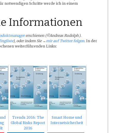
für notwendigen Schritte werde ich in einem
e Informationen
roduktmanager
erschienen (©Andreas Rudolph
).
ingliste
), oder
indem Sie →
mir auf Twitter folgen
.
In der
rochenen weiterführenden Links:
 und
Trends 2016: The
Smart Home und
ung
Global Risks Report
Internetsicherheit
lt
2016