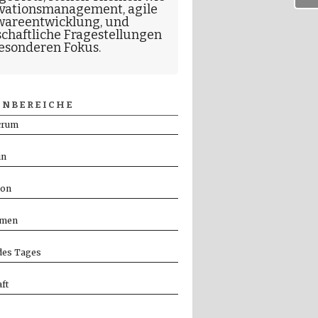
vationsmanagement
,
agile
wareentwicklung
, und
schaftliche Fragestellungen
esonderen Fokus.
NBEREICHE
crum
in
ion
men
es Tages
ft