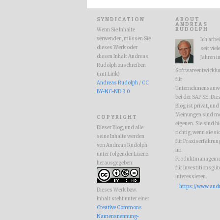
SYNDICATION
ABOUT
ANDREAS
RUDOLPH
Wenn Sie Inhalte
verwenden, müssen Sie
Ich arbe
dieses Werk oder
seit viel
diesen Inhalt Andreas
Jahren i
Rudolph zuschreiben
Softwareentwicklu
(mit Link)
für
Andreas Rudolph
/
CC
Unternehmensanw
BY-NC-ND 3.0
bei der SAP SE. Die
Blog ist privat, und
Meinungen sind m
COPYRIGHT
eigenen. Sie sind hi
Dieser Blog, und alle
richtig, wenn sie si
seine Inhalte werden
für Praxiserfahrun
von Andreas Rudolph
im
unter folgender Lizenz
Produktmanageme
herausgegeben:
für Investitionsgüt
interessieren.
https://www.and
Dieses Werk bzw.
Inhalt steht unter einer
Creative Commons
Namensnennung-