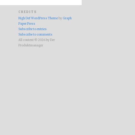
CREDITS
High Def WordPress Theme
by
Graph
Paper Press
Subscribe to entries
Subscribe to comments
All content © 2026 by Der
Produktmanager