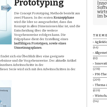
Prototyping
Inno
Soft
wirt
Die Concept Prototyping Methode besteht aus
im b
zwei Phasen. In der ersten
Konzeptphase
wird die Idee so ausgearbeitet, dass das
Konzept in allen Dimensionen klar ist, und die
Entscheidung über die weitere
Vorgehensweise erfolgen kann. Die
THEME
Folgephase dient der Erstellung eines
Agile&S
lauffähigen Prototypen, sowie eines
(44)
Umsetzungsplanes
.
Allgeme
findet sich ein Überblick über eine geeignete
(61)
gebnisse und die Vorgehensweise. Der aktuelle Artikel
Innovat
inzelnen Arbeitsschritte in der
(278)
ieser Serie wird sich mit den Arbeitsschritten in der
PM-The
(209)
Thema d
(659)
Wirtscha
(94)