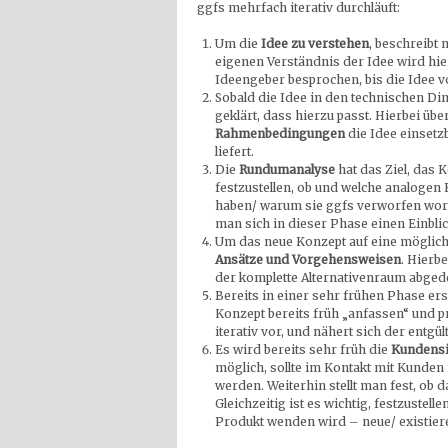
ggfs mehrfach iterativ durchläuft:
Um die
Idee zu verstehen
, beschreibt
eigenen Verständnis der Idee wird hi
Ideengeber besprochen, bis die Idee vo
Sobald die Idee in den technischen Di
geklärt, dass hierzu passt. Hierbei üb
Rahmenbedingungen
die Idee einsetz
liefert.
Die
Rundumanalyse
hat das Ziel, das 
festzustellen, ob und welche analogen 
haben/ warum sie ggfs verworfen word
man sich in dieser Phase einen Einblick
Um das neue Konzept auf eine möglichs
Ansätze und Vorgehensweisen
. Hierb
der komplette Alternativenraum abgede
Bereits in einer sehr frühen Phase ers
Konzept bereits früh „anfassen“ und 
iterativ vor, und nähert sich der entgü
Es wird bereits sehr früh die
Kundensi
möglich, sollte im Kontakt mit Kunden
werden. Weiterhin stellt man fest, ob 
Gleichzeitig ist es wichtig, festzuste
Produkt wenden wird – neue/ existie