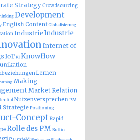
rate Strategy
Crowdsourcing
Development
hinking
English Content
y
Globalisierung
Industrie
Industrie
zation
nnovation
Internet of
KnowHow
gs
IoT
KI
nikation
Lernen
nbeziehungen
Making
earning
gement
Market Relation
Nutzenversprechen
PM
ential
 Strategie
Positioning
uct-Concept
Rapid
Rolle des PM
ype
Rollin
egie
Umfeld
Wettbewerb
Werkzeuge