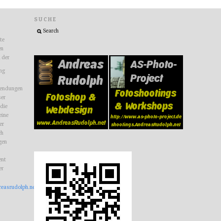
SUCHE
ite
en
n der
ng
endungen
ser
 die
eine
er
ch
gen
nt
er
reasrudolph.net