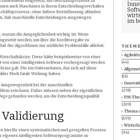
nd zunehmend eingesetzt, um Geschäftsprozesse zu
Inno
nnen auch Maschinen in ihrem Entscheidungsverhalten
Soft
eschäftsprozesse, ohne äußere Beeinflussung ablaufen
wirt
ben, daß maschinelle Entscheidungen ausgewogen
im b
r, warum die Ausgeglichenheit wichtig ist. Wenn
eingesetzt werden, um über die Kreditvergabe zu
, daß der Algorithmus nur wirkliche Problemfälle ablehnt.
THEME
Agile&S
Wirtschaftskrise. Diese hätte beispielsweise von einer
(44)
ht von einer Intelligenten Software vorhergesagt werden
 Krise gab. Für ein Unternehmen, das sich auf diese
Allgeme
nkler Fleck fatale Wirkung haben.
(61)
Innovat
e Ausgewogenheit bei der maschinellen
(278)
lem sein kann. Daher müssen neben der eigentlichen
Wege gefunden werden, um die Entscheidungsqualität
PM-The
(209)
Thema d
 Validierung
(659)
Wirtscha
nen hierfür einen systematischen und geregelten Prozess
(94)
 der eigenen intelligenten Softwareprogramme zu