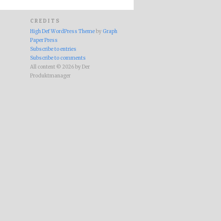
CREDITS
High Def WordPress Theme
by
Graph
Paper Press
Subscribe to entries
Subscribe to comments
All content © 2026 by Der
Produktmanager