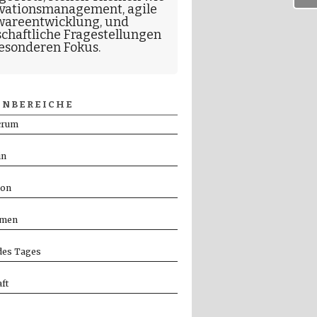
vationsmanagement
,
agile
wareentwicklung
, und
schaftliche Fragestellungen
esonderen Fokus.
NBEREICHE
crum
in
ion
men
es Tages
ft