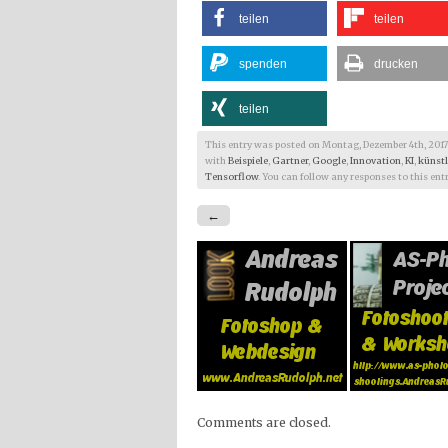
teilen
teilen
spenden
drucken
teilen
This entry was posted on Montag, Dezember 4th, 2017 at
with
Beispiele
,
Gartner
,
Google
,
Innovation
,
KI
,
künstl
Tensorflow
. You can follow any responses to this en
←
Comments are closed.