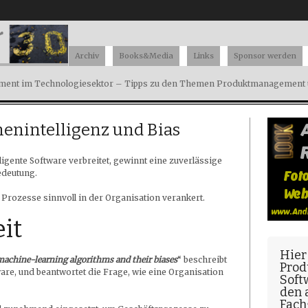
Archiv
Books&Media
Links
Sponsor werden
ent im Technologiesektor – Tipps zu den Themen Produktmanagement u
enintelligenz und Bias
lligente Software verbreitet, gewinnt eine zuverlässige
edeutung.
 Prozesse sinnvoll in der Organisation verankert.
it
Hier
machine-learning algorithms and their biases
“ beschreibt
Prod
ware, und beantwortet die Frage, wie eine Organisation
Soft
den
Fach