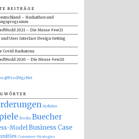
TE BEITRÄGE
eutschland – Hackathon und
ungsprogramm
dWorld 2021 – Die Messe #ew21
y und User Interface Design Getting
te Covid Hackatons
dWorld 2020 – Die Messe #ew20
von @ProdMgrNet
AGWÖRTER
orderungen
Arduino
piele
Buecher
Books
Business Case
ess-Model
nities
Consumer-Strategies