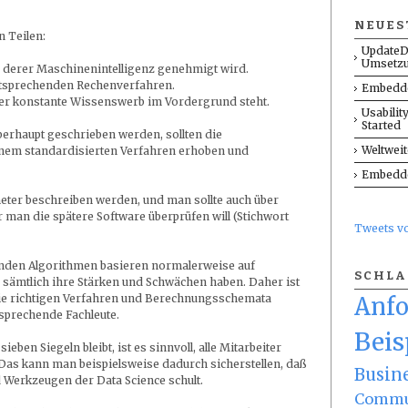
NEUES
 Teilen:
UpdateD
Umsetz
derer Maschinenintelligenz genehmigt wird.
entsprechenden Rechenverfahren.
Embedde
er konstante Wissenswerb im Vordergrund steht.
Usabilit
Started
erhaupt geschrieben werden, sollten die
Weltwei
inem standardisierten Verfahren erhoben und
Embedde
meter beschreiben werden, und man sollte auch über
man die spätere Software überprüfen will (Stichwort
Tweets 
enden Algorithmen basieren normalerweise auf
SCHL
sämtlich ihre Stärken und Schwächen haben. Daher ist
 die richtigen Verfahren und Berechnungsschemata
Anf
sprechende Fachleute.
Beis
ieben Siegeln bleibt, ist es sinnvoll, alle Mitarbeiter
Das kann man beispielsweise dadurch sicherstellen, daß
Busin
 Werkzeugen der Data Science schult.
Commu