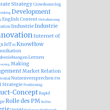
rate Strategy
Crowdsourcing
Development
hinking
English Content
y
Globalisierung
Industrie
Industrie
zation
nnovation
Internet of
KnowHow
gs
IoT
KI
nikation
Lernen
nbeziehungen
Making
earning
gement
Market Relation
Nutzenversprechen
PM
ential
 Strategie
Positioning
uct-Concept
Rapid
Rolle des PM
ype
Rollin
egie
Umfeld
Wettbewerb
Werkzeuge