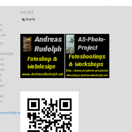
SUCHE
ite
en
n der
ng
endungen
ser
 die
eine
er
ch
gen
nt
er
reasrudolph.net