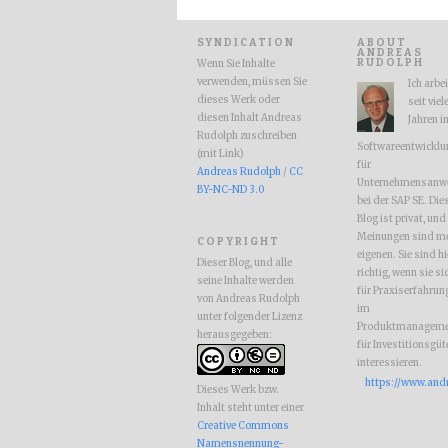
SYNDICATION
ABOUT
ANDREAS
RUDOLPH
Wenn Sie Inhalte
verwenden, müssen Sie
Ich arbe
dieses Werk oder
seit viel
diesen Inhalt Andreas
Jahren i
Rudolph zuschreiben
Softwareentwicklu
(mit Link)
für
Andreas Rudolph
/
CC
Unternehmensanw
BY-NC-ND 3.0
bei der SAP SE. Die
Blog ist privat, und
Meinungen sind m
COPYRIGHT
eigenen. Sie sind hi
Dieser Blog, und alle
richtig, wenn sie si
seine Inhalte werden
für Praxiserfahrun
von Andreas Rudolph
im
unter folgender Lizenz
Produktmanageme
herausgegeben:
für Investitionsgüt
interessieren.
https://www.and
Dieses Werk bzw.
Inhalt steht unter einer
Creative Commons
Namensnennung-