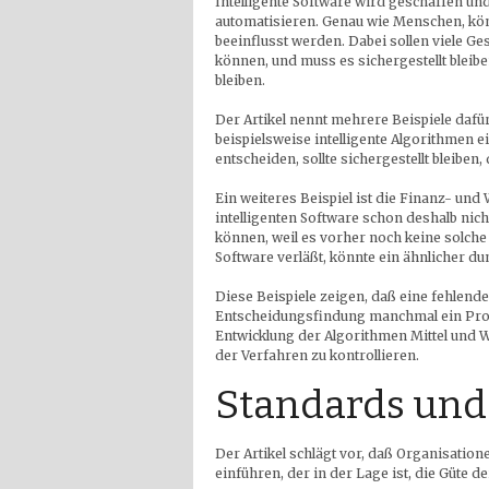
Intelligente Software wird geschaffen u
automatisieren. Genau wie Menschen, kö
beeinflusst werden. Dabei sollen viele G
können, und muss es sichergestellt blei
bleiben.
Der Artikel nennt mehrere Beispiele dafü
beispielsweise intelligente Algorithmen 
entscheiden, sollte sichergestellt bleiben
Ein weiteres Beispiel ist die Finanz- und 
intelligenten Software schon deshalb nic
können, weil es vorher noch keine solche
Software verläßt, könnte ein ähnlicher du
Diese Beispiele zeigen, daß eine fehlend
Entscheidungsfindung manchmal ein Prob
Entwicklung der Algorithmen Mittel und 
der Verfahren zu kontrollieren.
Standards und
Der Artikel schlägt vor, daß Organisatio
einführen, der in der Lage ist, die Güte