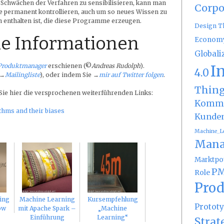
 Schwächen der Verfahren zu sensibilisieren, kann man
Corpo
e permanent kontrollieren, auch um so neues Wissen zu
 enthalten ist, die diese Programme erzeugen.
Design T
e Informationen
Econom
Globali
I
Produktmanager
erschienen (©
Andreas Rudolph
).
4.0
(→
Mailingliste
), oder indem Sie →
mir auf Twitter folgen
.
Thin
 Sie hier die versprochenen weiterführenden Links:
Kommu
thms and their biases
Kunde
Machine_L
Mana
Marktpot
PM
Role
Prod
ing
Machine Learning
Kursempfehlung
Protot
ow
mit Apache Spark –
„Machine
Einführung
Learning“
Strat