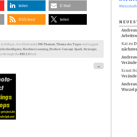
teilen
E-Mail
Wirtschaft
RSS-feed
teilen
NEUES
Andreas
Arbeitsw
Kai
zu
D
 8:18 p.m.. It is filed under
PM-Themen
,
Thema des Tages
and tagged
nächste
iche Intelligenz
,
Machine Learning
,
Product-Concept
,
Spark
,
Strategie
,
try through the
RSS 2.0
feed.
Andreas
Verände
→
Ernst H
Verände
Andreas
Wurzel 