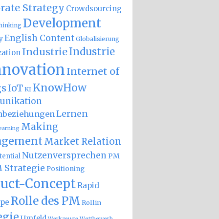
rate Strategy
Crowdsourcing
Development
hinking
English Content
y
Globalisierung
Industrie
Industrie
zation
nnovation
Internet of
KnowHow
gs
IoT
KI
nikation
Lernen
nbeziehungen
Making
earning
gement
Market Relation
Nutzenversprechen
PM
ential
 Strategie
Positioning
uct-Concept
Rapid
Rolle des PM
ype
Rollin
egie
Umfeld
Wettbewerb
Werkzeuge