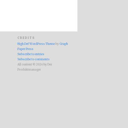
CREDITS
High Def WordPress Theme
by
Graph
Paper Press
Subscribe to entries
Subscribe to comments
All content © 2026 by Der
Produktmanager