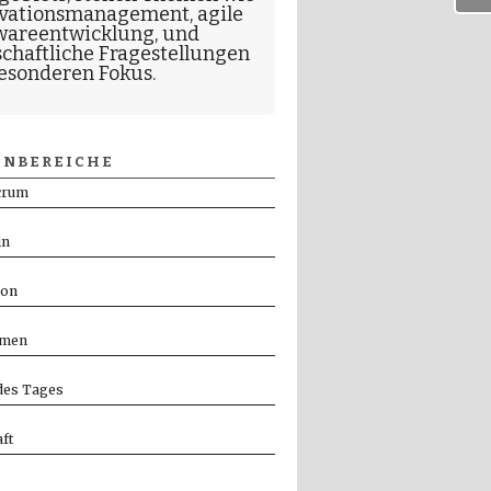
vationsmanagement
,
agile
wareentwicklung
, und
schaftliche Fragestellungen
esonderen Fokus.
NBEREICHE
crum
in
ion
men
es Tages
ft