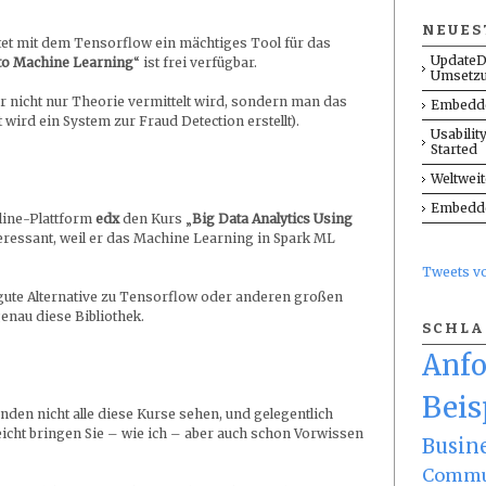
NEUES
tet mit dem Tensorflow ein mächtiges Tool für das
UpdateD
 to Machine Learning
“ ist frei verfügbar.
Umsetz
ier nicht nur Theorie vermittelt wird, sondern man das
Embedde
 wird ein System zur Fraud Detection erstellt).
Usabilit
Started
Weltwei
Embedde
nline-Plattform
edx
den Kurs „
Big Data Analytics Using
teressant, weil er das Machine Learning in Spark ML
Tweets 
 gute Alternative zu Tensorflow oder anderen großen
enau diese Bibliothek.
SCHL
Anf
Beis
nden nicht alle diese Kurse sehen, und gelegentlich
lleicht bringen Sie – wie ich – aber auch schon Vorwissen
Busin
Commu