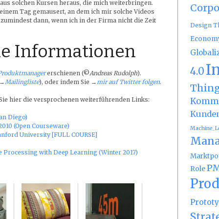
e aus solchen Kursen heraus, die mich weiterbringen.
Corpo
u einem Tag gemausert, an dem ich mir solche Videos
umindest dann, wenn ich in der Firma nicht die Zeit
Design T
Econom
e Informationen
Globali
I
4.0
Produktmanager
erschienen (©
Andreas Rudolph
).
(→
Mailingliste
), oder indem Sie →
mir auf Twitter folgen
.
Thin
Kommu
 Sie hier die versprochenen weiterführenden Links:
Kunde
an Diego)
l 2010 (Open Courseware)
Machine_L
nford University [FULL COURSE]
Mana
e Processing with Deep Learning (Winter 2017)
Marktpot
PM
Role
Prod
Protot
Strat