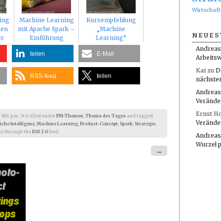
Wirtschaft
ing
Machine Learning
Kursempfehlung
nen
mit Apache Spark –
„Machine
NEUES
er
Einführung
Learning“
Andreas
teilen
E-Mail
Arbeitsw
Kai
zu
D
RSS-feed
teilen
nächste
Andreas
Verände
Ernst H
45 p.m.. It is filed under
PM-Themen
,
Thema des Tages
and tagged
Verände
iche Intelligenz
,
Machine Learning
,
Product-Concept
,
Spark
,
Strategie
,
try through the
RSS 2.0
feed.
Andreas
Wurzel 
→