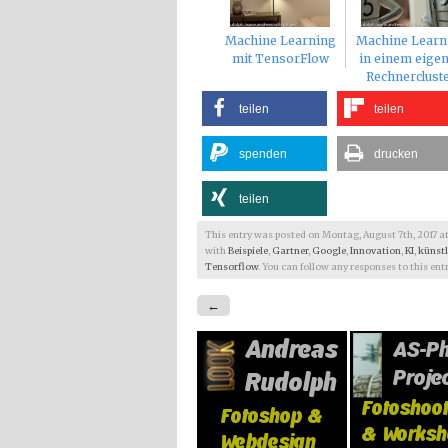
Machine Learning
Machine Learn
mit TensorFlow
in einem eige
Rechnerclust
teilen
teilen
spenden
drucken
teilen
This entry was posted on Montag, August 7th, 2017 at 8:
with
Beispiele
,
Gartner
,
Google
,
Innovation
,
KI
,
künstl
Tensorflow
. You can follow any responses to this en
←