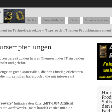
Archiv
Books&Media
Links
Sponsor werden
ent im Technologiesektor – Tipps zu den Themen Produktmanagement u
Kursempfehlungen
ren derzeit zu den heißen Themen in der IT. An beiden
scht und gelehrt.
nge an guten Materialien, die den Einstieg erleichtern.
die mir geholfen haben, oder, die mir interessant
Hier
Prod
Soft
rseware
“ Initiative den Kurs „
MIT 6.034 Artificial
den
s am Artikelende
). Dabei handelt es sich um eine
Fach