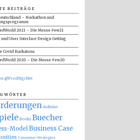
TE BEITRÄGE
eutschland – Hackathon und
ungsprogramm
dWorld 2021 – Die Messe #ew21
y und User Interface Design Getting
te Covid Hackatons
dWorld 2020 – Die Messe #ew20
von @ProdMgrNet
AGWÖRTER
orderungen
Arduino
piele
Buecher
Books
Business Case
ess-Model
nities
Consumer-Strategies