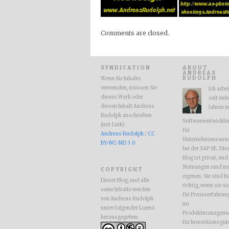
Comments are closed.
SYNDICATION
ABOUT
ANDREAS
RUDOLPH
Wenn Sie Inhalte
verwenden, müssen Sie
Ich arbe
dieses Werk oder
seit viel
diesen Inhalt Andreas
Jahren i
Rudolph zuschreiben
Softwareentwicklu
(mit Link)
für
Andreas Rudolph
/
CC
Unternehmensanw
BY-NC-ND 3.0
bei der SAP SE. Die
Blog ist privat, und
Meinungen sind m
COPYRIGHT
eigenen. Sie sind hi
Dieser Blog, und alle
richtig, wenn sie si
seine Inhalte werden
für Praxiserfahrun
von Andreas Rudolph
im
unter folgender Lizenz
Produktmanageme
herausgegeben:
für Investitionsgüt