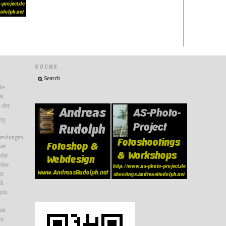
SUCHE
ite
en
n der
ng
endungen
ser
 die
eine
er
ch
gen
nt
er