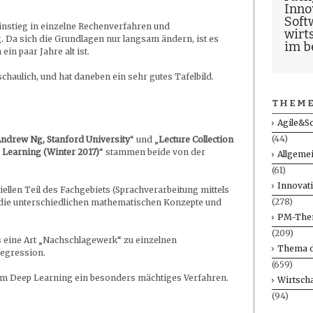
Inno
Soft
Einstieg in einzelne Rechenverfahren und
wirt
 Da sich die Grundlagen nur langsam ändern, ist es
im b
in paar Jahre alt ist.
schaulich, und hat daneben ein sehr gutes Tafelbild.
THEME
Agile&S
(44)
ndrew Ng, Stanford University
“ und „
Lecture Collection
 Learning (Winter 2017)
“ stammen beide von der
Allgeme
(61)
Innovat
ellen Teil des Fachgebiets (Sprachverarbeitung mittels
(278)
 die unterschiedlichen mathematischen Konzepte und
PM-The
(209)
ls eine Art „Nachschlagewerk“ zu einzelnen
Thema d
Regression.
(659)
em Deep Learning ein besonders mächtiges Verfahren.
Wirtscha
(94)