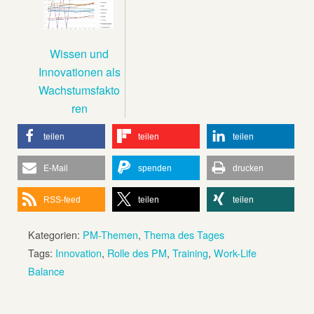
Wissen und
Innovationen als
Wachstumsfakto
ren
teilen
teilen
teilen
E-Mail
spenden
drucken
RSS-feed
teilen
teilen
Kategorien:
PM-Themen
,
Thema des Tages
Tags:
Innovation
,
Rolle des PM
,
Training
,
Work-Life
Balance