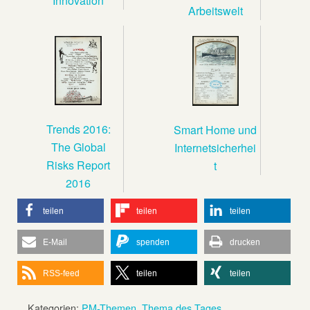
Innovation
Arbeitswelt
Trends 2016:
Smart Home und
The Global
Internetsicherhei
Risks Report
t
2016
teilen
teilen
teilen
E-Mail
spenden
drucken
RSS-feed
teilen
teilen
Kategorien:
PM-Themen
,
Thema des Tages