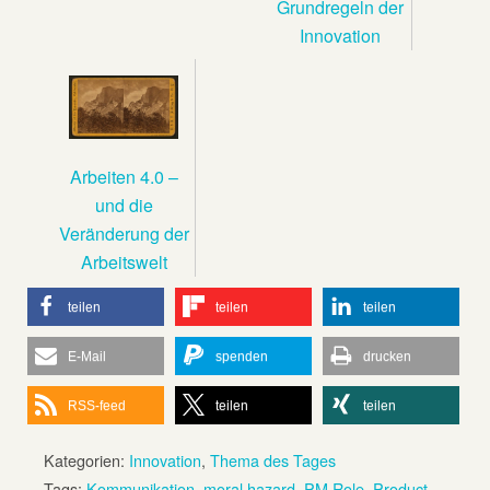
Grundregeln der
Innovation
Arbeiten 4.0 –
und die
Veränderung der
Arbeitswelt
teilen
teilen
teilen
E-Mail
spenden
drucken
RSS-feed
teilen
teilen
Kategorien:
Innovation
,
Thema des Tages
Tags:
Kommunikation
,
moral hazard
,
PM Role
,
Product-