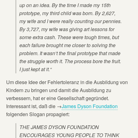
up on an idea. By the time I made my 15th
prototype, my third child was born. By 2,627,
my wife and I were really counting our pennies.
By 3,727, my wife was giving art lessons for
some extra cash. These were tough times, but
each failure brought me closer to solving the
problem. It wasn’t the final prototype that made
the struggle worth it. The process bore the fruit.
I just kept at it.“
Um diese Idee der Fehlertoleranz in die Ausbildung von
Kindern zu bringen und damit die Ausbildung zu
verbessern, hat er eine Gesellschaft gegründet.
Interessant ist, daß die →
James Dyson Foundation
folgenden Slogan propagiert:
THE JAMES DYSON FOUNDATION
ENCOURAGES YOUNG PEOPLE TO THINK