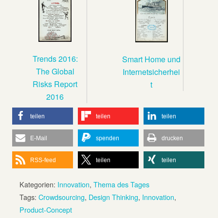
Trends 2016:
Smart Home und
The Global
Internetsicherhei
Risks Report
t
2016
teilen
teilen
teilen
E-Mail
spenden
drucken
RSS-feed
teilen
teilen
Kategorien:
Innovation
,
Thema des Tages
Tags:
Crowdsourcing
,
Design Thinking
,
Innovation
,
Product-Concept