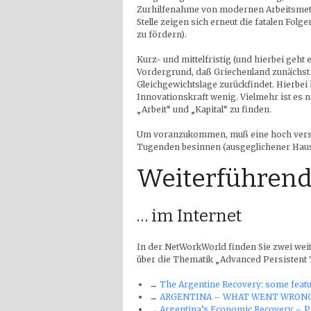
Zurhilfenahme von modernen Arbeitsmeth
Stelle zeigen sich erneut die fatalen Folg
zu fördern).
Kurz- und mittelfristig (und hierbei geht
Vordergrund, daß Griechenland zunächst
Gleichgewichtslage zurückfindet. Hierbei 
Innovationskraft wenig. Vielmehr ist es 
„Arbeit“ und „Kapital“ zu finden.
Um voranzukommen, muß eine hoch verschu
Tugenden besinnen (ausgeglichener Haush
Weiterführend
… im Internet
In der NetWorkWorld finden Sie zwei wei
über die Thematik „Advanced Persistent 
→
The Argentine Recovery: some featu
→
ARGENTINA – WHAT WENT WRONG? 
→
Argentina’s Economic Recovery – P