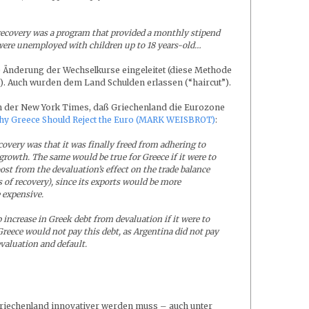
 recovery was a program that provided a monthly stipend
were unemployed with children up to 18 years-old…
e Änderung der Wechselkurse eingeleitet (diese Methode
g). Auch wurden dem Land Schulden erlassen (“haircut”).
 in der New York Times, daß Griechenland die Eurozone
y Greece Should Reject the Euro (MARK WEISBROT)
:
covery was that it was finally freed from adhering to
 growth. The same would be true for Greece if it were to
ost from the devaluation’s effect on the trade balance
s of recovery), since its exports would be more
 expensive.
 increase in Greek debt from devaluation if it were to
 Greece would not pay this debt, as Argentina did not pay
evaluation and default.
ß Griechenland innovativer werden muss – auch unter