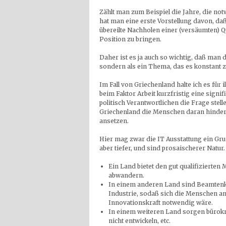
Zählt man zum Beispiel die Jahre, die no
hat man eine erste Vorstellung davon, daß 
übereilte Nachholen einer (versäumten) Q
Position zu bringen.
Daher ist es ja auch so wichtig, daß man 
sondern als ein Thema, das es konstant zu
Im Fall von Griechenland halte ich es f
beim Faktor Arbeit kurzfristig eine signi
politisch Verantwortlichen die Frage stel
Griechenland die Menschen daran hindern
ansetzen.
Hier mag zwar die IT Ausstattung ein Gr
aber tiefer, und sind prosaischerer Natur.
Ein Land bietet den gut qualifizierte
abwandern.
In einem anderen Land sind Beamtenka
Industrie, sodaß sich die Menschen and
Innovationskraft notwendig wäre.
In einem weiteren Land sorgen bürok
nicht entwickeln, etc.