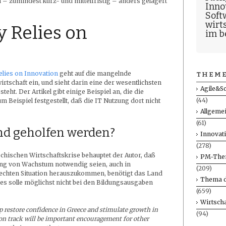
– zumindest kurz- und mittelfristig – anders gelagert
Inno
Soft
wirt
 Relies on
im b
elies on Innovation
geht auf die mangelnde
THEME
rtschaft ein, und sieht darin eine der wesentlichsten
Agile&S
ht. Der Artikel gibt einige Beispiel an, die die
(44)
m Beispiel festgestellt, daß die IT Nutzung dort nicht
Allgeme
(61)
nd geholfen werden?
Innovat
(278)
chischen Wirtschaftskrise behauptet der Autor, daß
PM-The
ung von Wachstum notwendig seien, auch in
(209)
lechten Situation herauszukommen, benötigt das Land
Thema d
 es solle möglichst nicht bei den Bildungsausgaben
(659)
Wirtscha
p restore confidence in Greece and stimulate growth in
(94)
 on track will be important encouragement for other