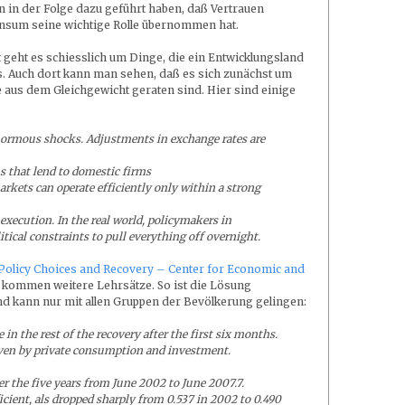
in der Folge dazu geführt haben, daß Vertrauen
onsum seine wichtige Rolle übernommen hat.
t geht es schiesslich um Dinge, die ein Entwicklungsland
s. Auch dort kann man sehen, daß es sich zunächst um
aus dem Gleichgewicht geraten sind. Hier sind einige
enormous shocks. Adjustments in exchange rates are
s that lend to domestic firms
arkets can operate efficiently only within a strong
 execution. In the real world, policymakers in
tical constraints to pull everything off overnight.
Policy Choices and Recovery – Center for Economic and
kommen weitere Lehrsätze. So ist die Lösung
und kann nur mit allen Gruppen der Bevölkerung gelingen:
 in the rest of the recovery after the first six months.
iven by private consumption and investment.
er the five years from June 2002 to June 2007.7.
icient, als dropped sharply from 0.537 in 2002 to 0.490