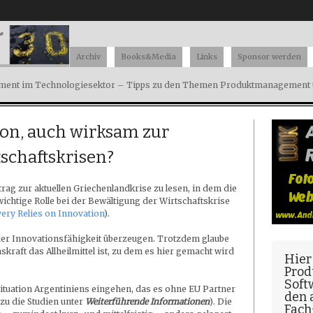
Archiv
Books&Media
Links
Sponsor werden
ent im Technologiesektor – Tipps zu den Themen Produktmanagement u
ion, auch wirksam zur
chaftskrisen?
rag zur aktuellen Griechenlandkrise zu lesen, in dem die
ichtige Rolle bei der Bewältigung der Wirtschaftskrise
ery Relies on Innovation
).
r Innovationsfähigkeit überzeugen. Trotzdem glaube
skraft das Allheilmittel ist, zu dem es hier gemacht wird
Hier
Prod
Soft
 Situation Argentiniens eingehen, das es ohne EU Partner
den
rzu die Studien unter
Weiterführende Informationen
). Die
Fach