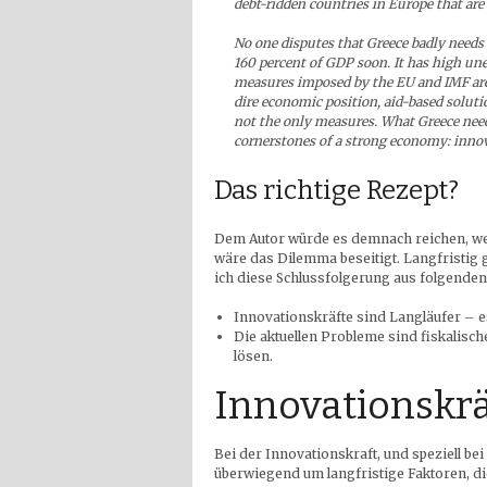
debt-ridden countries in Europe that are
No one disputes that Greece badly needs 
160 percent of GDP soon. It has high u
measures imposed by the EU and IMF are 
dire economic position, aid-based solutio
not the only measures. What Greece need
cornerstones of a strong economy: inno
Das richtige Rezept?
Dem Autor würde es demnach reichen, w
wäre das Dilemma beseitigt. Langfristig 
ich diese Schlussfolgerung aus folgenden
Innovationskräfte sind Langläufer – 
Die aktuellen Probleme sind fiskalisch
lösen.
Innovationskrä
Bei der Innovationskraft, und speziell be
überwiegend um langfristige Faktoren, die