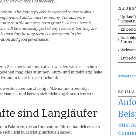
 on their own paths to recovery….
NEUES
reform. The country’s debt is expected to rise to about
UpdateD
nemployment and an inert economy. The austerity
Umsetz
sure to stifle any near-term growth. Given Greece’s
ns will be a necessary part of any recovery, but they are
Embedde
s most for the long term is investment in the
Usabilit
vation and good governance.
Started
Weltwei
Embedde
enn Griechenland innovativer werden würde – schon
gesehen mag dies stimmen. Kurz- und mittelfristig halte
Tweets 
 Gründen nicht für ausreichend:
es werden aber kurzfristige Maßnahmen benötigt
SCHL
er Natur – und lassen sich nicht angebotsorientiert
Anf
fte sind Langläufer
Beis
Busin
i den Faktoren, die zu Innovation führen handelt es sich
Commu
 sich nicht kurzfristig aufbauen lassen.