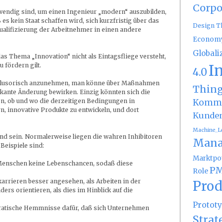
Corpo
twendig sind, um einen Ingenieur „modern“ auszubilden,
es kein Staat schaffen wird, sich kurzfristig über das
Design T
ualifizierung der Arbeitnehmer in einen andere
Econom
Globali
das Thema „Innovation“ nicht als Eintagsfliege versteht,
I
 fördern gilt.
4.0
ür illusorisch anzunehmen, man könne über Maßnahmen
Thin
fikante Änderung bewirken. Einzig könnten sich die
Kommu
len, ob und wo die derzeitigen Bedingungen in
, innovative Produkte zu entwickeln, und dort
Kunde
Machine_L
und sein. Normalerweise liegen die wahren Inhibitoren
Mana
 Beispiele sind:
Marktpot
n Menschen keine Lebenschancen, sodaß diese
PM
Role
rrieren besser angesehen, als Arbeiten in der
Prod
ers orientieren, als dies im Hinblick auf die
Protot
ratische Hemmnisse dafür, daß sich Unternehmen
Strat