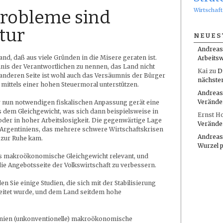
Wirtschaft
Probleme sind
tur
NEUES
Andreas
nd, daß aus viele Gründen in die Misere geraten ist.
Arbeitsw
mnis der Verantwortlichen zu nennen, das Land nicht
Kai
zu
D
 anderen Seite ist wohl auch das Versäumnis der Bürger
nächste
t mittels einer hohen Steuermoral unterstützen.
Andreas
Verände
r nun notwendigen fiskalischen Anpassung gerät eine
 dem Gleichgewicht, was sich dann beispielsweise in
Ernst H
er in hoher Arbeitslosigkeit. Die gegenwärtige Lage
Verände
e Argentiniens, das mehrere schwere Wirtschaftskrisen
Andreas
t zur Ruhe kam.
Wurzel 
das makroökonomische Gleichgewicht relevant, und
die Angebotsseite der Volkswirtschaft zu verbessern.
en Sie einige Studien, die sich mit der Stabilisierung
leitet wurde, und dem Land seitdem hohe
tinien (unkonventionelle) makroökonomische