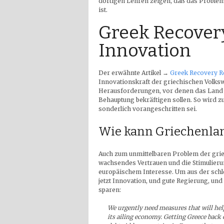
dortigen Lehren zeigen, daß das Problem 
ist.
Greek Recovery
Innovation
Der erwähnte Artikel →
Greek Recovery R
Innovationskraft der griechischen Volkswi
Herausforderungen, vor denen das Land ste
Behauptung bekräftigen sollen. So wird zu
sonderlich vorangeschritten sei.
Wie kann Griechenla
Auch zum unmittelbaren Problem der grie
wachsendes Vertrauen und die Stimulier
europäischem Interesse. Um aus der sch
jetzt Innovation, und gute Regierung, und
sparen:
We urgently need measures that will hel
its ailing economy. Getting Greece back