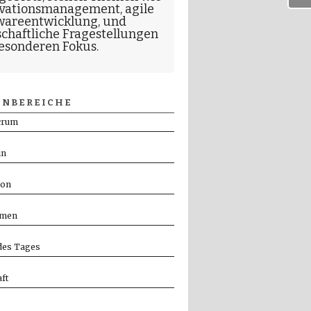
vationsmanagement
,
agile
wareentwicklung
, und
schaftliche Fragestellungen
esonderen Fokus.
NBEREICHE
crum
in
ion
men
es Tages
ft