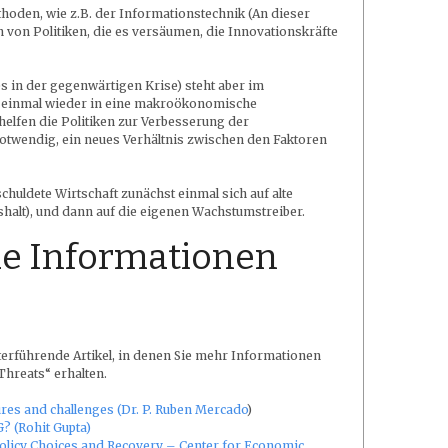
oden, wie z.B. der Informationstechnik (An dieser
en von Politiken, die es versäumen, die Innovationskräfte
 es in der gegenwärtigen Krise) steht aber im
 einmal wieder in eine makroökonomische
helfen die Politiken zur Verbesserung der
notwendig, ein neues Verhältnis zwischen den Faktoren
ldete Wirtschaft zunächst einmal sich auf alte
alt), und dann auf die eigenen Wachstumstreiber.
e Informationen
terführende Artikel, in denen Sie mehr Informationen
Threats“ erhalten.
res and challenges (Dr. P. Ruben Mercado
)
(Rohit Gupta)
olicy Choices and Recovery – Center for Economic