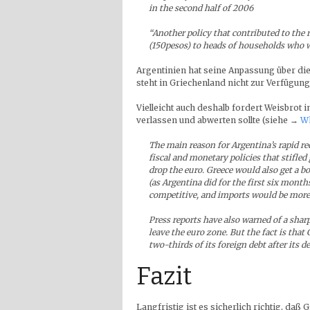
in the second half of 2006
“Another policy that contributed to the
(150pesos) to heads of households who 
Argentinien hat seine Anpassung über di
steht in Griechenland nicht zur Verfügun
Vielleicht auch deshalb fordert Weisbrot
verlassen und abwerten sollte (siehe →
Wh
The main reason for Argentina’s rapid re
fiscal and monetary policies that stifled
drop the euro. Greece would also get a bo
(as Argentina did for the first six month
competitive, and imports would be more
Press reports have also warned of a sharp
leave the euro zone. But the fact is that
two-thirds of its foreign debt after its d
Fazit
Langfristig ist es sicherlich richtig, da