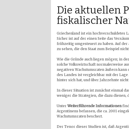
Die aktuellen 
fiskalischer Na
Griechenland ist ein hochverschuldetes La
Sicher ist auf der einen Seite das Versäu
frühzeitig umgesteuert zu haben. Auf der
zu sehen, die den Staat zum Beispiel nich
Wie die Gründe auch liegen mögen; in de
solche Volkswirtschaft normalerweise aus
negativen Wachstumsraten äußern kann od
des Landes ist vergleichbar mit der Lag
hinter sich hat, und über Jahrzehnte nich
In dieser Situation ist zunächst einmal 
weniger die Strategien, die dazu dienen, 
Unter
Weiterführende Informationen
find
Argentinens befassen, die ca. 2001 einge
Wachstumsraten beschert.
Der Tenor dieser Studien ist, daß Argen