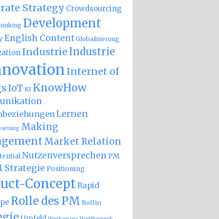
rate Strategy
Crowdsourcing
Development
hinking
English Content
y
Globalisierung
Industrie
Industrie
zation
nnovation
Internet of
KnowHow
gs
IoT
KI
nikation
Lernen
nbeziehungen
Making
earning
gement
Market Relation
Nutzenversprechen
PM
ential
 Strategie
Positioning
uct-Concept
Rapid
Rolle des PM
ype
Rollin
egie
Umfeld
Wettbewerb
Werkzeuge