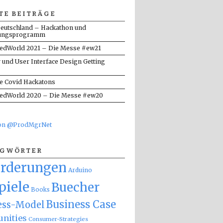
TE BEITRÄGE
eutschland – Hackathon und
ungsprogramm
dWorld 2021 – Die Messe #ew21
y und User Interface Design Getting
te Covid Hackatons
dWorld 2020 – Die Messe #ew20
von @ProdMgrNet
AGWÖRTER
orderungen
Arduino
piele
Buecher
Books
Business Case
ess-Model
nities
Consumer-Strategies