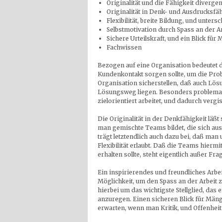
Originalität und die Fähigkeit diverg
Originalität in Denk- und Ausdrucksfäh
Flexibilität, breite Bildung, und unter
Selbstmotivation durch Spass an der A
Sichere Urteilskraft, und ein Blick f
Fachwissen
Bezogen auf eine Organisation bedeutet d
Kundenkontakt sorgen sollte, um die Probl
Organisation sicherstellen, daß auch Lös
Lösungsweg liegen. Besonders problemati
zielorientiert arbeitet, und dadurch vergis
Die Originalität in der Denkfähigkeit läß
man gemischte Teams bildet, die sich au
trägt letztendlich auch dazu bei, daß ma
Flexibilität erlaubt. Daß die Teams hier
erhalten sollte, steht eigentlich außer Fra
Ein inspirierendes und freundliches Arbei
Möglichkeit, um den Spass an der Arbeit 
hierbei um das wichtigste Stellglied, das
anzuregen. Einen sicheren Blick für Män
erwarten, wenn man Kritik, und Offenheit 