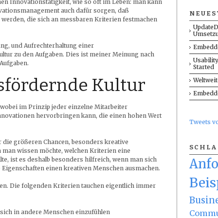
chen Innovationstätigkeit, wie so oft im Leben: man kann
novationsmanagement auch dafür sorgen, daß
NEUES
werden, die sich an messbaren Kriterien festmachen
UpdateD
Umsetz
ung, und Aufrechterhaltung einer
Embedde
ltur zu den Aufgaben. Dies ist meiner Meinung nach
Usabilit
 Aufgaben.
Started
sfördernde Kultur
Weltwei
Embedde
obei im Prinzip jeder einzelne Mitarbeiter
Innovationen hervorbringen kann, die einen hohen Wert
Tweets 
r die größeren Chancen, besonders kreative
SCHL
 man wissen möchte, welchen Kriterien eine
te, ist es deshalb besonders hilfreich, wenn man sich
Anf
he Eigenschaften einen kreativen Menschen ausmachen.
Beis
onen. Die folgenden Kriterien tauchen eigentlich immer
Busin
Commu
, sich in andere Menschen einzufühlen