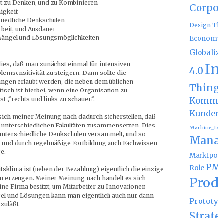
ent zu Denken, und zu Kombinieren
Corpo
igkeit
schiedliche Denkschulen
Design T
rbeit, und Ausdauer
ür Mängel und Lösungsmöglichkeiten
Econom
Globali
I
ies, daß man zunächst einmal für intensiven
4.0
emsensitivität zu steigern. Dann sollte die
ungen erlaubt werden, die neben dem üblichen
Thin
sch ist hierbei, wenn eine Organisation zu
Kommu
st ‚“rechts und links zu schauen“.
Kunde
t sich meiner Meinung nach dadurch sicherstellen, daß
s unterschiedlichen Fakultäten zusammensetzen. Dies
Machine_L
n unterschiedliche Denkschulen versammelt, und so
Mana
mit und durch regelmäßige Fortbildung auch Fachwissen
ge.
Marktpot
PM
Role
tsklima ist (neben der Bezahlung) eigentlich die einzige
zu erzeugen. Meiner Meinung nach handelt es sich
Prod
 eine Firma besitzt, um Mitarbeiter zu Innovationen
gel und Lösungen kann man eigentlich auch nur dann
Protot
zuläßt.
Strat