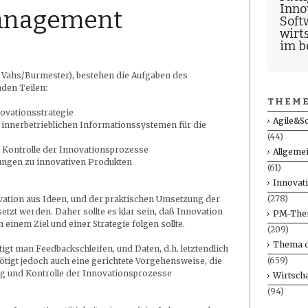
Inno
anagement
Soft
wirt
im b
. Vahs/Burmester), bestehen die Aufgaben des
den Teilen:
THEME
ovationsstrategie
Agile&S
n innerbetrieblichen Informationssystemen für die
(44)
d Kontrolle der Innovationsprozesse
Allgeme
ngen zu innovativen Produkten
(61)
Innovat
(278)
vation aus Ideen, und der praktischen Umsetzung der
tzt werden. Daher sollte es klar sein, daß Innovation
PM-The
 einem Ziel und einer Strategie folgen sollte.
(209)
Thema d
gt man Feedbackschleifen, und Daten, d.h. letztendlich
(659)
igt jedoch auch eine gerichtete Vorgehensweise, die
ung und Kontrolle der Innovationsprozesse
Wirtscha
(94)