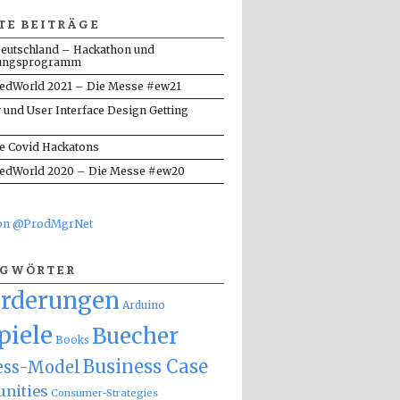
TE BEITRÄGE
eutschland – Hackathon und
ungsprogramm
dWorld 2021 – Die Messe #ew21
y und User Interface Design Getting
te Covid Hackatons
dWorld 2020 – Die Messe #ew20
von @ProdMgrNet
AGWÖRTER
orderungen
Arduino
piele
Buecher
Books
Business Case
ess-Model
nities
Consumer-Strategies