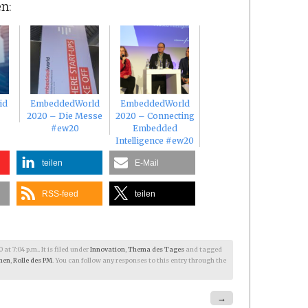
n:
id
EmbeddedWorld
EmbeddedWorld
2020 – Die Messe
2020 – Connecting
#ew20
Embedded
Intelligence #ew20
teilen
E-Mail
RSS-feed
teilen
t 7:04 p.m.. It is filed under
Innovation
,
Thema des Tages
and tagged
hen
,
Rolle des PM
. You can follow any responses to this entry through the
→