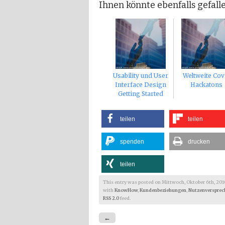
Ihnen könnte ebenfalls gefalle
Usability und User
Weltweite Cov
Interface Design
Hackatons
Getting Started
teilen
teilen
spenden
drucken
teilen
This entry was posted on Mittwoch, Oktober 6th, 2010 a
with
KnowHow
,
Kundenbeziehungen
,
Nutzenversprec
RSS 2.0
feed.
←