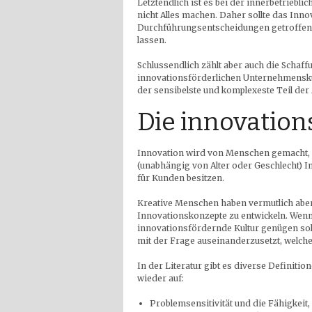
Letztendlich ist es bei der innerbetriebli
nicht Alles machen. Daher sollte das In
Durchführungsentscheidungen getroffen 
lassen.
Schlussendlich zählt aber auch die Schaff
innovationsförderlichen Unternehmensku
der sensibelste und komplexeste Teil der
Die innovation
Innovation wird von Menschen gemacht, w
(unabhängig von Alter oder Geschlecht) 
für Kunden besitzen.
Kreative Menschen haben vermutlich abe
Innovationskonzepte zu entwickeln. Wenn
innovationsfördernde Kultur genügen soll
mit der Frage auseinanderzusetzt, welc
In der Literatur gibt es diverse Definiti
wieder auf:
Problemsensitivität und die Fähigkeit