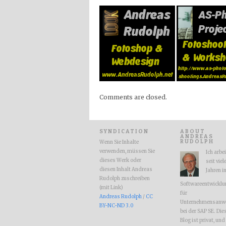
Comments are closed.
SYNDICATION
ABOUT
ANDREAS
RUDOLPH
Wenn Sie Inhalte
verwenden, müssen Sie
Ich arbe
dieses Werk oder
seit viel
diesen Inhalt Andreas
Jahren i
Rudolph zuschreiben
Softwareentwicklu
(mit Link)
für
Andreas Rudolph
/
CC
Unternehmensanw
BY-NC-ND 3.0
bei der SAP SE. Die
Blog ist privat, und