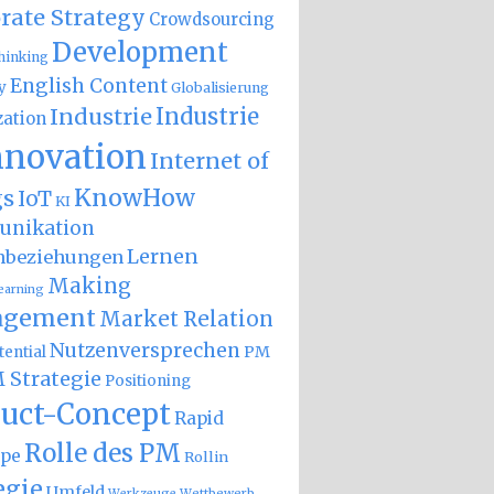
rate Strategy
Crowdsourcing
Development
hinking
English Content
y
Globalisierung
Industrie
Industrie
zation
nnovation
Internet of
KnowHow
gs
IoT
KI
nikation
Lernen
nbeziehungen
Making
earning
gement
Market Relation
Nutzenversprechen
PM
ential
 Strategie
Positioning
uct-Concept
Rapid
Rolle des PM
ype
Rollin
egie
Umfeld
Wettbewerb
Werkzeuge