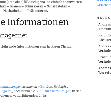
mmt (Foto oben) läßt sich genauso einfach beantworten:
Wirtschaft
len – Planen – Fokussieren – Scharf stellen –
– Nacharbeiten – Präsentieren.
NEUES
e Informationen
Andreas
Arbeitsw
nager.net
Kai
zu
D
nächste
Andreas
iterführende Informationen zum heutigen Thema:
Verände
Ernst H
Verände
Andreas
Wurzel 
roduktmanager
erschienen (©Andreas Rudolph
).
ingliste
), oder
indem Sie →
mir auf Twitter folgen
.
In der
rochenen weiterführenden Links: