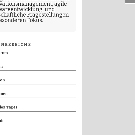
vationsmanagement
,
agile
wareentwicklung
, und
schaftliche Fragestellungen
esonderen Fokus.
NBEREICHE
crum
in
ion
men
es Tages
ft