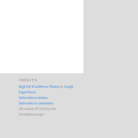
CREDITS
High Def WordPress Theme
by
Graph
Paper Press
Subscribe to entries
Subscribe to comments
All content © 2026 by Der
Produktmanager