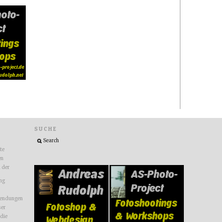
SUCHE
ite
en
n der
ng
endungen
ser
 die