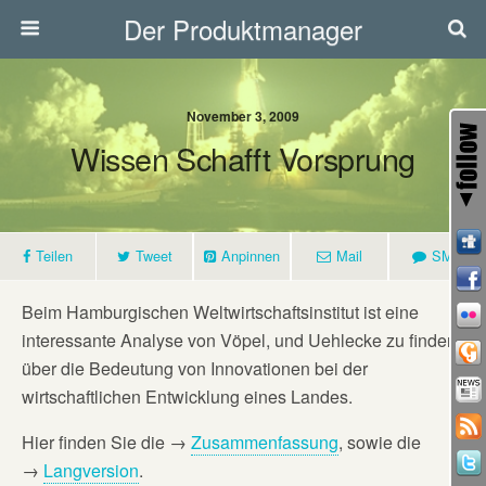
Der Produktmanager
November 3, 2009
Wissen Schafft Vorsprung
Teilen
Tweet
Anpinnen
Mail
SMS
Beim Hamburgischen Weltwirtschaftsinstitut ist eine
interessante Analyse von Vöpel, und Uehlecke zu finden
über die Bedeutung von Innovationen bei der
wirtschaftlichen Entwicklung eines Landes.
Hier finden Sie die →
Zusammenfassung
, sowie die
→
Langversion
.