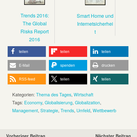
Trends 2016:
Smart Home und
The Global
Internetsicherhei
Risks Report
t
2016
teilen
teilen
teilen
E-Mail
spenden
drucken
RSS-feed
teilen
teilen
Kategorien:
Thema des Tages
,
Wirtschaft
Tags:
Economy
,
Globalisierung
,
Globalization
,
Management
,
Strategie
,
Trends
,
Umfeld
,
Wettbewerb
Vorheriger Beitrag
Nächster Beitrag