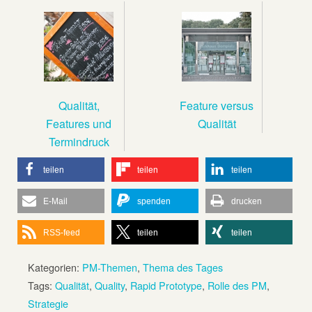
Qualität,
Feature versus
Features und
Qualität
Termindruck
teilen
teilen
teilen
E-Mail
spenden
drucken
RSS-feed
teilen
teilen
Kategorien:
PM-Themen
,
Thema des Tages
Tags:
Qualität
,
Quality
,
Rapid Prototype
,
Rolle des PM
,
Strategie