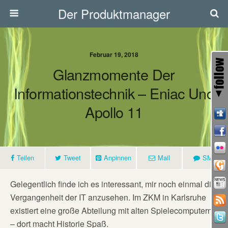
Der Produktmanager
Februar 19, 2018
Glanzmomente Der
Informationstechnik – Eniac Und
Apollo 11
Teilen
Tweet
Anpinnen
Mail
SMS
Gelegentlich finde ich es interessant, mir noch einmal die
Vergangenheit der IT anzusehen. Im ZKM in Karlsruhe
existiert eine große Abteilung mit alten Spielecomputern
– dort macht Historie Spaß.