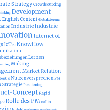
rate Strategy
Crowdsourcing
Development
hinking
English Content
y
Globalisierung
Industrie
Industrie
zation
nnovation
Internet of
KnowHow
gs
IoT
KI
nikation
Lernen
nbeziehungen
Making
earning
gement
Market Relation
Nutzenversprechen
PM
ential
 Strategie
Positioning
uct-Concept
Rapid
Rolle des PM
ype
Rollin
egie
Umfeld
Wettbewerb
Werkzeuge