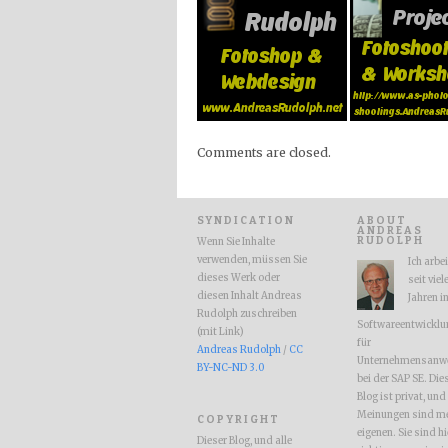
Comments are closed.
SYNDICATION
ABOUT
ANDREAS
RUDOLPH
Wenn Sie Inhalte
verwenden, müssen Sie
Ich arbe
dieses Werk oder
seit viel
diesen Inhalt Andreas
Jahren i
Rudolph zuschreiben
Softwareentwicklu
(mit Link)
für
Andreas Rudolph
/
CC
Unternehmensanw
BY-NC-ND 3.0
bei der SAP SE. Die
Blog ist privat, und
Meinungen sind m
COPYRIGHT
eigenen. Sie sind hi
Dieser Blog, und alle