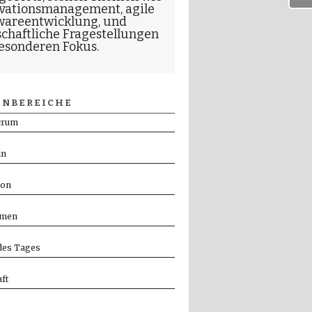
vationsmanagement
,
agile
wareentwicklung
, und
schaftliche Fragestellungen
esonderen Fokus.
NBEREICHE
crum
in
ion
men
es Tages
ft