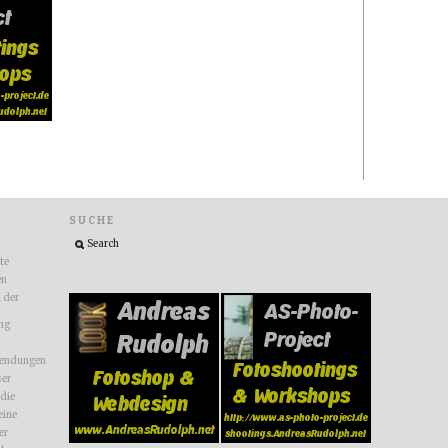
SUCHE
ite
en
n der
ng
endungen
ser
 die
eine
er