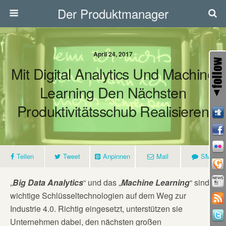
Der Produktmanager
April 24, 2017
Mit Digital Analytics Und Machine
Learning Den Nächsten
Produktivitätsschub Realisieren
Teilen
Tweet
Anpinnen
Mail
SMS
„
Big Data Analytics
“ und das „
Machine Learning
“ sind
wichtige Schlüsseltechnologien auf dem Weg zur
Industrie 4.0. Richtig eingesetzt, unterstützen sie
Unternehmen dabei, den nächsten großen