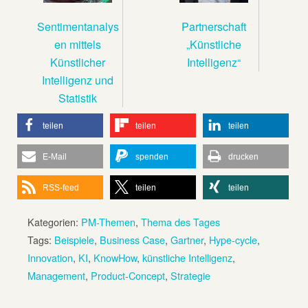
Sentimentanalys
Partnerschaft
en mittels
„Künstliche
Künstlicher
Intelligenz“
Intelligenz und
Statistik
teilen
teilen
teilen
E-Mail
spenden
drucken
RSS-feed
teilen
teilen
Kategorien:
PM-Themen
,
Thema des Tages
Tags:
Beispiele
,
Business Case
,
Gartner
,
Hype-cycle
,
Innovation
,
KI
,
KnowHow
,
künstliche Intelligenz
,
Management
,
Product-Concept
,
Strategie