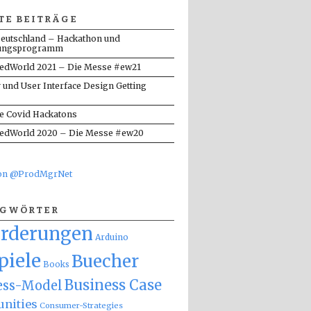
TE BEITRÄGE
eutschland – Hackathon und
ungsprogramm
dWorld 2021 – Die Messe #ew21
y und User Interface Design Getting
te Covid Hackatons
dWorld 2020 – Die Messe #ew20
von @ProdMgrNet
AGWÖRTER
orderungen
Arduino
piele
Buecher
Books
Business Case
ess-Model
nities
Consumer-Strategies