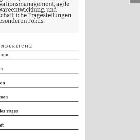
vationsmanagement
,
agile
wareentwicklung
, und
schaftliche Fragestellungen
esonderen Fokus.
NBEREICHE
crum
in
ion
men
es Tages
ft