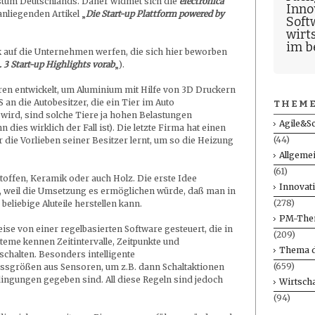
stum Deutschlands. Daher widmet sich die
electronica
Inno
nliegenden Artikel „
Die Start-up Plattform powered by
Soft
wirt
im b
k auf die Unternehmen werfen, die sich hier beworben
. 3 Start-up Highlights vorab
„).
hren entwickelt, um Aluminium mit Hilfe von 3D Druckern
an die Autobesitzer, die ein Tier im Auto
THEME
ird, sind solche Tiere ja hohen Belastungen
Agile&S
 dies wirklich der Fall ist). Die letzte Firma hat einen
(44)
r die Vorlieben seiner Besitzer lernt, um so die Heizung
Allgeme
(61)
offen, Keramik oder auch Holz. Die erste Idee
Innovat
n, weil die Umsetzung es ermöglichen würde, daß man in
(278)
beliebige Aluteile herstellen kann.
PM-The
e von einer regelbasierten Software gesteuert, die in
(209)
ysteme kennen Zeitintervalle, Zeitpunkte und
Thema d
chalten. Besonders intelligente
(659)
größen aus Sensoren, um z.B. dann Schaltaktionen
ngungen gegeben sind. All diese Regeln sind jedoch
Wirtscha
(94)