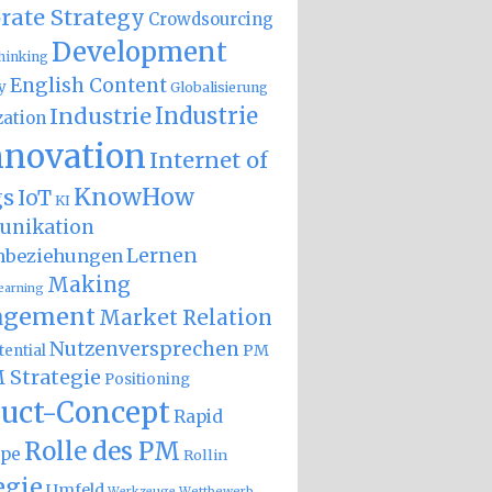
rate Strategy
Crowdsourcing
Development
hinking
English Content
y
Globalisierung
Industrie
Industrie
zation
nnovation
Internet of
KnowHow
gs
IoT
KI
nikation
Lernen
nbeziehungen
Making
earning
gement
Market Relation
Nutzenversprechen
PM
ential
 Strategie
Positioning
uct-Concept
Rapid
Rolle des PM
ype
Rollin
egie
Umfeld
Wettbewerb
Werkzeuge