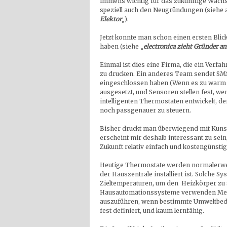
immens wichtig für das zukünftige Wach
speziell auch den Neugründungen (siehe a
Elektor
„).
Jetzt konnte man schon einen ersten Blic
haben (siehe „
electronica zieht Gründer an
Einmal ist dies eine Firma, die ein Verfa
zu drucken. Ein anderes Team sendet SMS 
eingeschlossen haben (Wenn es zu warm w
ausgesetzt, und Sensoren stellen fest, wenn
intelligenten Thermostaten entwickelt, de
noch passgenauer zu steuern.
Bisher druckt man überwiegend mit Kunst
erscheint mir deshalb interessant zu sei
Zukunft relativ einfach und kostengünstig 
Heutige Thermostate werden normalerweis
der Hauszentrale installiert ist. Solche S
Zieltemperaturen, um den Heizkörper zu s
Hausautomationssysteme verwenden Mess
auszuführen, wenn bestimmte Umweltbedi
fest definiert, und kaum lernfähig.