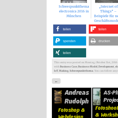
Schwerpunktthema
„Internet of
electronica 2016 in
Things“ –
München
Beispiele für n
Geschäftsmode
teilen
teilen
spenden
drucken
teilen
This entry was posted on Montag, Oktober 31st, 2016 at
with
Business Case
,
Business-Model
,
Development
,
el
IoT
,
Making
,
Schwerpunktthema
. You can follow any
←