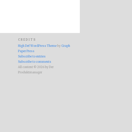
CREDITS
High Def WordPress Theme
by
Graph
Paper Press
Subscribe to entries
Subscribe to comments
All content © 2026 by Der
Produktmanager