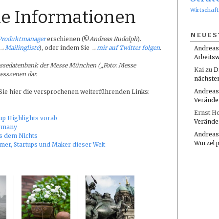
Wirtschaft
e Informationen
NEUES
Produktmanager
erschienen (©
Andreas Rudolph
).
(→
Mailingliste
), oder indem Sie →
mir auf Twitter folgen
.
Andreas
Arbeitsw
ssedatenbank der Messe München („Foto: Messe
Kai
zu
D
esszenen dar.
nächste
Andreas
 Sie hier die versprochenen weiterführenden Links:
Verände
Ernst H
-up Highlights vorab
Verände
ermany
Andreas
s dem Nichts
Wurzel 
mer, Startups und Maker dieser Welt