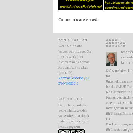
Comments are closed.
SYNDICATION
ABOUT
ANDREAS
RUDOLPH
Wenn Sie Inhalte
verwenden, müssen Sie
Ich arbe
dieses Werk oder
seit viel
diesen Inhalt Andreas
Jahren i
Rudolph zuschreiben
Softwareentwicklu
(mit Link)
für
Andreas Rudolph
/
CC
Unternehmensanw
BY-NC-ND 3.0
bei der SAP SE. Die
Blog ist privat, und
Meinungen sind m
COPYRIGHT
eigenen. Sie sind hi
Dieser Blog, und alle
richtig, wenn sie si
seine Inhalte werden
für Praxiserfahrun
von Andreas Rudolph
im
unter folgender Lizenz
Produktmanageme
herausgegeben:
für Investitionsgüt