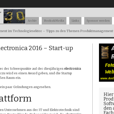
Archiv
Books&Media
Links
Sponsor werden
ent im Technologiesektor – Tipps zu den Themen Produktmanagement u
ctronica 2016 – Start-up
r der Schwerpunkte auf der diesjährigen
electronica
erzu wird es einen Award geben, und die Startup
ßen Raum ein.
g ein paar Gründungen angesehen.
Hier
lattform
Prod
Soft
den
gen Unternehmen aus der IT und Elektrotechnik sind
Fach