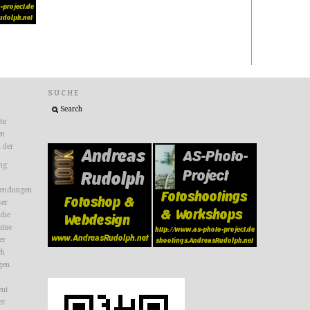
SUCHE
ite
en
n der
ng
endungen
ser
 die
eine
er
ch
gen
nt
er