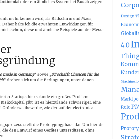
ontinental
oder ein ähnliches System bei
Bosch
zeigen
Corpo
Design T
kunft mehr kennen wird, als Bildschirm und Maus,
 Daher halte ich die erwähnten Entwicklungen für
Econom
 mich schon, diese und ähnliche Beispiele auf der Messe
Globali
I
4.0
der
Thin
sgründung
Kommu
Kunde
ko made in Germany
“ sowie „
ST schafft Chancen für die
elt
“ drehen sich um die Bedingungen, unter denen
Machine_L
Mana
tierter Startups hierzulande ein großes Problem.
Marktpot
isikokapital gibt, ist es hierzulande schwieriger, eine
PM
Role
d Gründerwettbewerbe, wie der auf der electronica
Prod
ungsprozess stellt die Prototypingphase dar. Um hier die
Protot
, die den Entwurf eines Gerätes unterstützen, ohne
Strat
en.