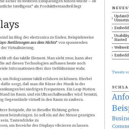
, die sicher zu weiteren Einsparungen führen würde – ob
liche Intelligenz“ als Produktbestandteil liegt
NEUES
UpdateD
Umsetz
lays
Embedde
Usabilit
ind im Blog der electronica zu finden. Beispielsweise
Started
lays: Berührungen aus dem Nichts
“ von spannenden
Weltwei
der Virtualisierung.
Embedde
lt oft das taktile Element. Man sieht zwar, kann aber
, die auf diesen Technologien aufbauen heute noch
iele Informationen über ihre Gefühlssinne wahr.
Tweets 
vor, um Hologramme taktil erfahren zu können. Hierbei
 dafür sorgt, daß man die Bässe der Musik in der
SCHL
ankungen bei niedrigen Frequenzen. Ein Leap Motion
r Hand im Raum, und ein Ultraschallwandler wird benutzt,
Anf
g Gegenstände virtuell in den Raum zu zaubern.
Beis
itere Beispiele, die in dieselbe Richtung gehen
ment beizubringen. So soll ein auf der Messe gezeigtes
Busin
 sein, Tastendrücke zu
Commu
oren, um Bereiche des Displays vibrieren zu lassen.