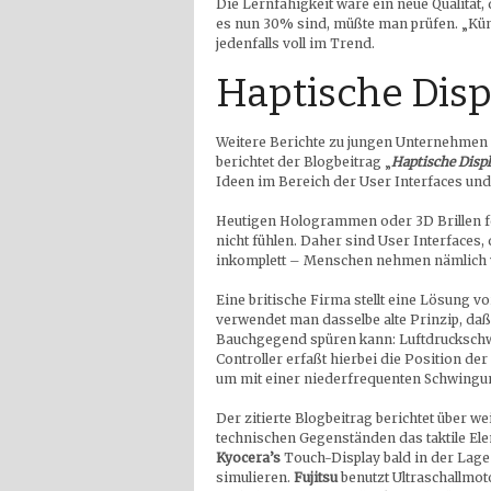
Die Lernfähigkeit wäre ein neue Qualität
es nun 30% sind, müßte man prüfen. „Künst
jedenfalls voll im Trend.
Haptische Disp
Weitere Berichte zu jungen Unternehmen s
berichtet der Blogbeitrag „
Haptische Disp
Ideen im Bereich der User Interfaces und 
Heutigen Hologrammen oder 3D Brillen feh
nicht fühlen. Daher sind User Interfaces
inkomplett – Menschen nehmen nämlich v
Eine britische Firma stellt eine Lösung 
verwendet man dasselbe alte Prinzip, daß
Bauchgegend spüren kann: Luftdruckschw
Controller erfaßt hierbei die Position de
um mit einer niederfrequenten Schwingun
Der zitierte Blogbeitrag berichtet über we
technischen Gegenständen das taktile Ele
Kyocera’s
Touch-Display bald in der Lage
simulieren.
Fujitsu
benutzt Ultraschallmot