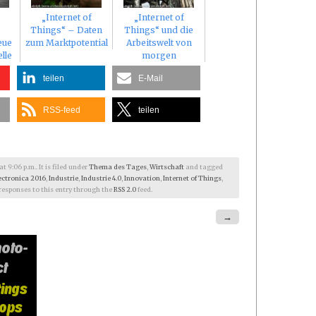
„Internet of
„Internet of
Things“ – Daten
Things“ und die
eue
zum Marktpotential
Arbeitswelt von
lle
morgen
teilen
E-Mail
RSS-feed
teilen
 9:06 p.m.. It is filed under
Thema des Tages
,
Wirtschaft
and tagged
ectronica 2016
,
Industrie
,
Industrie 4.0
,
Innovation
,
Internet of Things
,
 responses to this entry through the
RSS 2.0
feed.
→