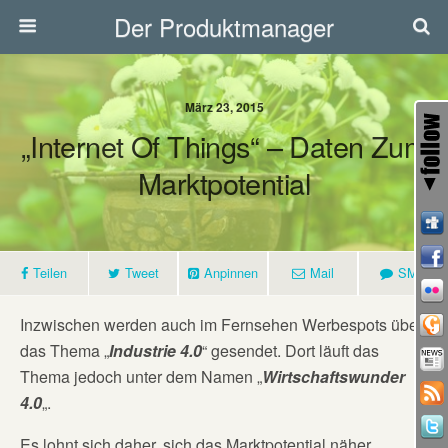
Der Produktmanager
März 23, 2015
„Internet Of Things“ – Daten Zum
Marktpotential
Teilen
Tweet
Anpinnen
Mail
SMS
Inzwischen werden auch im Fernsehen Werbespots über
das Thema „
Industrie 4.0
“ gesendet. Dort läuft das
Thema jedoch unter dem Namen „
Wirtschaftswunder
4.0
„.
Es lohnt sich daher, sich das Marktpotential näher