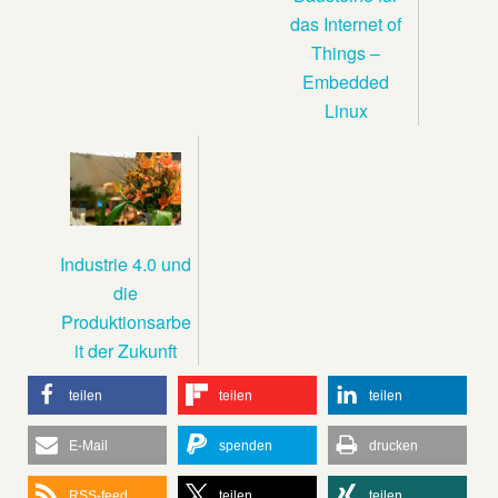
das Internet of
Things –
Embedded
Linux
Industrie 4.0 und
die
Produktionsarbe
it der Zukunft
teilen
teilen
teilen
E-Mail
spenden
drucken
RSS-feed
teilen
teilen