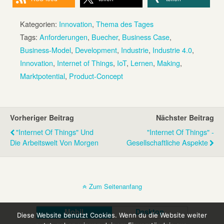
Kategorien:
Innovation
,
Thema des Tages
Tags:
Anforderungen
,
Buecher
,
Business Case
,
Business-Model
,
Development
,
Industrie
,
Industrie 4.0
,
Innovation
,
Internet of Things
,
IoT
,
Lernen
,
Making
,
Marktpotential
,
Product-Concept
Vorheriger Beitrag
Nächster Beitrag
"Internet Of Things" Und
"Internet Of Things" -
Die Arbeitswelt Von Morgen
Gesellschaftliche Aspekte
Zum Seitenanfang
Mobil
Desktop
Diese Website benutzt Cookies. Wenn du die Website weiter