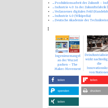
→Produktionsarbeit der Zukunft – Indu
→Industrie 4.0: In der Zukunftsfabrik
→Verlassenes digitales Feld (Handelsbl
→Industrie 4.0 (Wikipedia)
→Deutsche Akademie der Technikwiss
I
Deindustrialisi
Ingenieurmangel
wirkt nachteilig
an der Wurzel
die
packen – The
Innovationskr
Maker-Movement
von Natione
teilen
teilen
spenden
drucken
teilen