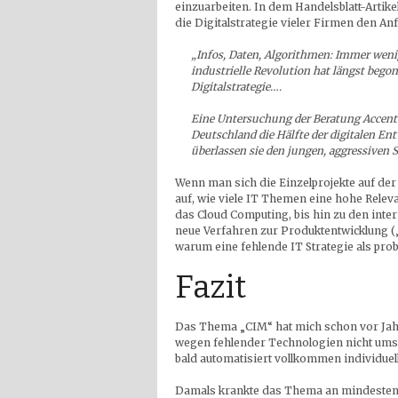
einzuarbeiten. In dem Handelsblatt-Artikel
die Digitalstrategie vieler Firmen den A
„Infos, Daten, Algorithmen: Immer wenig
industrielle Revolution hat längst bego
Digitalstrategie….
Eine Untersuchung der Beratung Accent
Deutschland die Hälfte der digitalen En
überlassen sie den jungen, aggressiven St
Wenn man sich die Einzelprojekte auf der
auf, wie viele IT Themen eine hohe Relev
das Cloud Computing, bis hin zu den inter
neue Verfahren zur Produktentwicklung (
warum eine fehlende IT Strategie als pro
Fazit
Das Thema „CIM“ hat mich schon vor Jahr
wegen fehlender Technologien nicht umse
bald automatisiert vollkommen individue
Damals krankte das Thema an mindestens