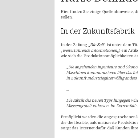
Hier finden Sie einige Quellenhinweise, 
sollen.
In der Zukunftsfabrik
In der Zeitung „
Die Zeit
“ ist unter dem Tit
„
weiterführende Informationen
„) ein Arti
wie sich die Produktionsmöglichkeiten än
„Die angehenden Ingenieure und Ökonom
Maschinen kommunizieren über das Inte
in Zukunft Industriegüter völlig anders h
…
Die Fabrik des neuen Typs hingegen wir
Massengestalt zulassen. Im Extremfall: 
Ermöglicht werden die angesprochenen k
die die flexible, automatisierte Produktio
sorgt das Internet dafür, daß Kunden ihr