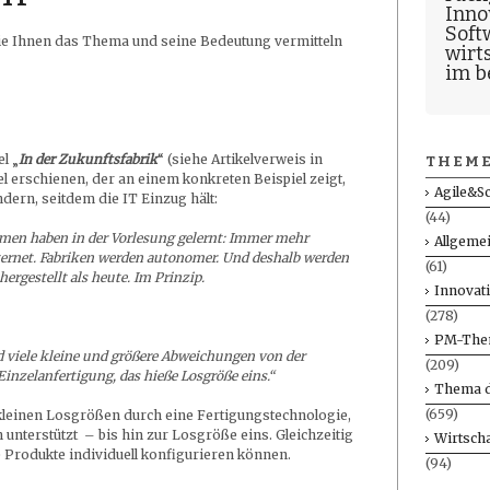
Inno
Soft
die Ihnen das Thema und seine Bedeutung vermitteln
wirt
im b
el „
In der Zukunftsfabrik
“ (siehe Artikelverweis in
THEME
kel erschienen, der an einem konkreten Beispiel zeigt,
Agile&S
dern, seitdem die IT Einzug hält:
(44)
en haben in der Vorlesung gelernt: Immer mehr
Allgeme
rnet. Fabriken werden autonomer. Und deshalb werden
(61)
ergestellt als heute. Im Prinzip.
Innovat
(278)
PM-The
d viele kleine und größere Abweichungen von der
(209)
Einzelanfertigung, das hieße Losgröße eins.“
Thema d
(659)
leinen Losgrößen durch eine Fertigungstechnologie,
n unterstützt – bis hin zur Losgröße eins. Gleichzeitig
Wirtscha
e Produkte individuell konfigurieren können.
(94)