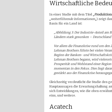
Wirtschaftliche Bede
In einer Studie mit dem Titel „
Produktions
„
weiterführende Informationen
„) zeigt da
Basis für ein Land ist:
„Abbildung 3: Der Industrie-Anteil am BI
Ländern stark gesunken – Deutschland i
Vor allem die Finanzkrise rund um de
Lehman Brothers führte bei vielen Vera
Beginn der Banken- und Wirtschaftskris
Lehman Brothers begann, wird vielerorts 
Prosperität und Wohlstand einer Region 
momentan in den Fokus. Dies liegt dara
gestärkt aus der Finanzkrise herausgega
Gleichzeitig verdeutlicht die Studie den 
Hauptaussagen die Erwartungshaltung an 
sich Entwicklungen, wie die oben erwähn
eins, und weitere.
Acatech