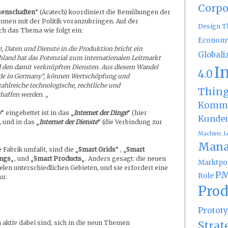
Corpo
senschaften
“ (Acatech) koordiniert die Bemühungen der
men mit der Politik voranzubringen. Auf der
Design T
h das Thema wie folgt ein:
Econom
, Daten und Dienste in die Produktion bricht ein
Globali
schland hat das Potenzial zum internationalen Leitmarkt
I
und den damit verknüpften Diensten. Aus diesem Wandel
4.0
de in Germany“, können Wertschöpfung und
ahlreiche technologische, rechtliche und
Thin
haffen werden. „
Kommu
y
“ eingebettet ist in das „
Internet der Dinge
“ (hier
Kunde
 und in das „
Internet der Dienste
“ (die Verbindung zur
Machine_L
Mana
 Fabrik umfaßt, sind die „
Smart Grids
“ , „
Smart
ings
„, und „
Smart Products
„. Anders gesagt: die neuen
Marktpot
len unterschiedlichen Gebieten, und sie erfordert eine
PM
Role
ur.
Prod
Protot
Strat
aktiv dabei sind, sich in die neun Themen