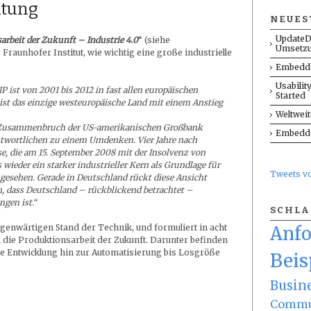
utung
NEUES
UpdateD
arbeit der Zukunft – Industrie 4.0
“ (siehe
Umsetz
s Fraunhofer Institut, wie wichtig eine große industrielle
Embedde
Usabilit
P ist von 2001 bis 2012 in fast allen europäischen
Started
st das einzige westeuropäische Land mit einem Anstieg
Weltwei
n Zusammenbruch der US-amerikanischen Großbank
Embedde
ntwortlichen zu einem Umdenken. Vier Jahre nach
e, die am 15. September 2008 mit der Insolvenz von
wieder ein starker industrieller Kern als Grundlage für
Tweets 
gesehen. Gerade in Deutschland rückt diese Ansicht
n, dass Deutschland – rückblickend betrachtet –
ngen ist.“
SCHL
gegenwärtigen Stand der Technik, und formuliert in acht
Anf
die Produktionsarbeit der Zukunft. Darunter befinden
te Entwicklung hin zur Automatisierung bis Losgröße
Beis
Busin
Commu