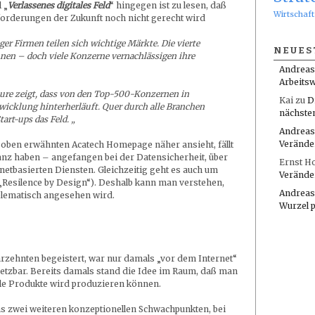
 „
Verlassenes digitales Feld
“ hingegen ist zu lesen, daß
Wirtschaft
nforderungen der Zukunft noch nicht gerecht wird
er Firmen teilen sich wichtige Märkte. Die vierte
NEUES
nnen – doch viele Konzerne vernachlässigen ihre
Andreas
Arbeitsw
ure zeigt, dass von den Top-500-Konzernen in
Kai
zu
D
twicklung hinterherläuft. Quer durch alle Branchen
nächste
art-ups das Feld. „
Andreas
Verände
 oben erwähnten Acatech Homepage näher ansieht, fällt
anz haben – angefangen bei der Datensicherheit, über
Ernst H
netbasierten Diensten. Gleichzeitig geht es auch um
Verände
„Resilence by Design“). Deshalb kann man verstehen,
Andreas
blematisch angesehen wird.
Wurzel 
zehnten begeistert, war nur damals „vor dem Internet“
tzbar. Bereits damals stand die Idee im Raum, daß man
lle Produkte wird produzieren können.
 zwei weiteren konzeptionellen Schwachpunkten, bei