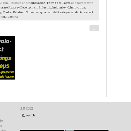
 p.m.. It is filed under
Innovation
,
Thema des Tages
and tagged with
orate Strategy
,
Development
,
Industrie
,
Industrie 4.0
,
Innovation
,
g
,
Market Relation
,
Nutzenversprechen
,
PM Strategie
,
Product-Concept
.
he
RSS 2.0
feed.
→
SUCHE
ite
en