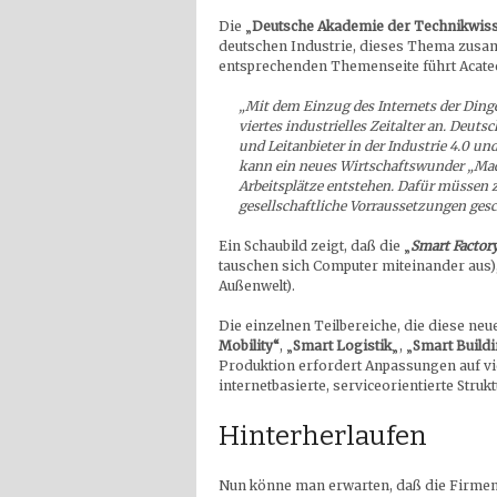
Die „
Deutsche Akademie der Technikwis
deutschen Industrie, dieses Thema zusam
entsprechenden Themenseite führt Acatec
„Mit dem Einzug des Internets der Dinge
viertes industrielles Zeitalter an. Deut
und Leitanbieter in der Industrie 4.0 
kann ein neues Wirtschaftswunder „Ma
Arbeitsplätze entstehen. Dafür müssen z
gesellschaftliche Vorraussetzungen gesc
Ein Schaubild zeigt, daß die „
Smart Factor
tauschen sich Computer miteinander aus),
Außenwelt).
Die einzelnen Teilbereiche, die diese neue
Mobility“
, „
Smart Logistik
„, „
Smart Build
Produktion erfordert Anpassungen auf vie
internetbasierte, serviceorientierte Strukt
Hinterherlaufen
Nun könne man erwarten, daß die Firmen 