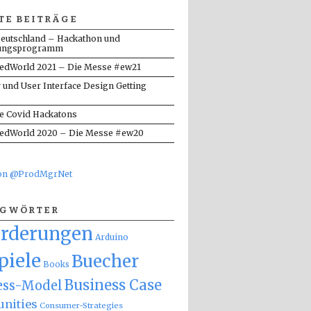
TE BEITRÄGE
eutschland – Hackathon und
ungsprogramm
dWorld 2021 – Die Messe #ew21
y und User Interface Design Getting
te Covid Hackatons
dWorld 2020 – Die Messe #ew20
von @ProdMgrNet
AGWÖRTER
orderungen
Arduino
piele
Buecher
Books
Business Case
ess-Model
nities
Consumer-Strategies