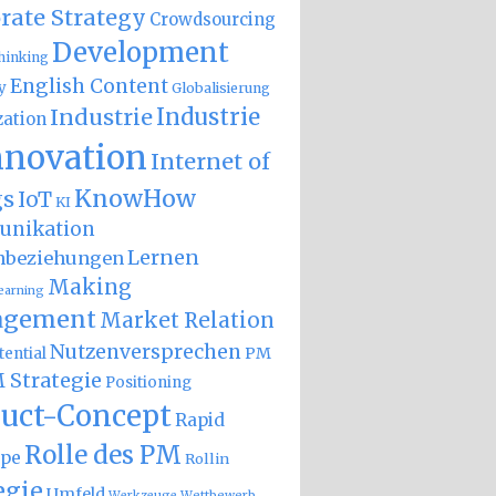
rate Strategy
Crowdsourcing
Development
hinking
English Content
y
Globalisierung
Industrie
Industrie
zation
nnovation
Internet of
KnowHow
gs
IoT
KI
nikation
Lernen
nbeziehungen
Making
earning
gement
Market Relation
Nutzenversprechen
PM
ential
 Strategie
Positioning
uct-Concept
Rapid
Rolle des PM
ype
Rollin
egie
Umfeld
Wettbewerb
Werkzeuge