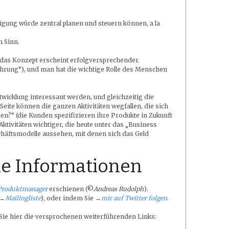
gung würde zentral planen und steuern können, a la
m Sinn.
das Konzept erscheint erfolgversprechender.
fahrung“), und man hat die wichtige Rolle des Menschen
icklung interessant werden, und gleichzeitig die
eite können die ganzen Aktivitäten wegfallen, die sich
n?“ (die Kunden spezifizieren ihre Produkte in Zukunft
Aktivitäten wichtiger, die heute unter das „Business
häftsmodelle aussehen, mit denen sich das Geld
e Informationen
Produktmanager
erschienen (©
Andreas Rudolph
).
(→
Mailingliste
), oder indem Sie →
mir auf Twitter folgen
.
 Sie hier die versprochenen weiterführenden Links: