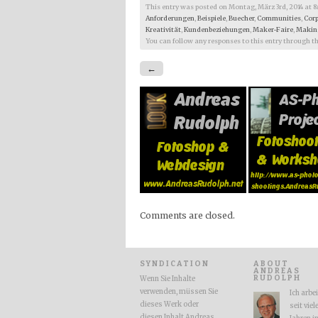
This entry was posted on Montag, März 3rd, 2014 at 8:45
Anforderungen
,
Beispiele
,
Buecher
,
Communities
,
Corp
Kreativität
,
Kundenbeziehungen
,
Maker-Faire
,
Makin
You can follow any responses to this entry through t
←
Comments are closed.
SYNDICATION
ABOUT
ANDREAS
RUDOLPH
Wenn Sie Inhalte
verwenden, müssen Sie
Ich arbe
dieses Werk oder
seit viel
diesen Inhalt Andreas