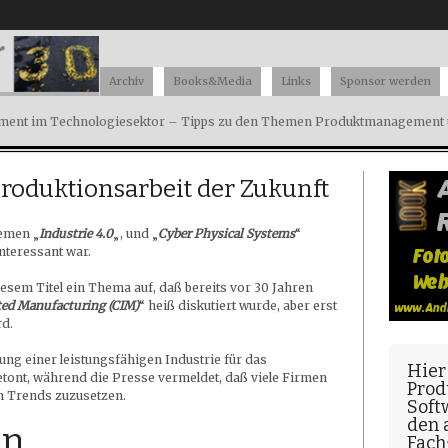
Archiv
Books&Media
Links
Sponsor werden
ent im Technologiesektor – Tipps zu den Themen Produktmanagement u
Produktionsarbeit der Zukunft
hemen „
Industrie 4.0
„, und „
Cyber Physical Systems
“
nteressant war.
iesem Titel ein Thema auf, daß bereits vor 30 Jahren
ted Manufacturing (CIM)
“ heiß diskutiert wurde, aber erst
rd.
ung einer leistungsfähigen Industrie für das
Hier
ont, während die Presse vermeldet, daß viele Firmen
Prod
en Trends zuzusetzen.
Soft
den
on
Fach