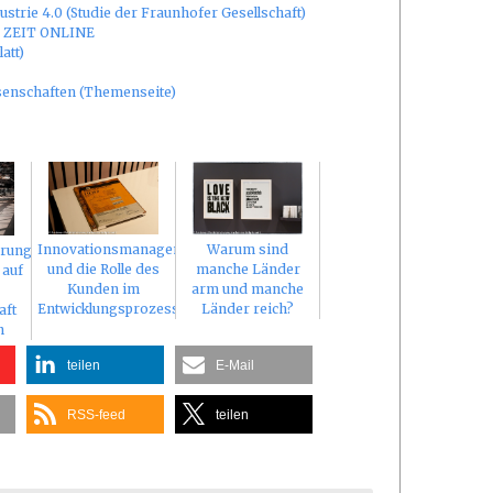
strie 4.0 (Studie der Fraunhofer Gesellschaft)
 | ZEIT ONLINE
att)
enschaften (Themenseite)
Innovationsmanagement
Warum sind
erung
und die Rolle des
manche Länder
 auf
Kunden im
arm und manche
Entwicklungsprozess
Länder reich?
aft
n
teilen
E-Mail
RSS-feed
teilen