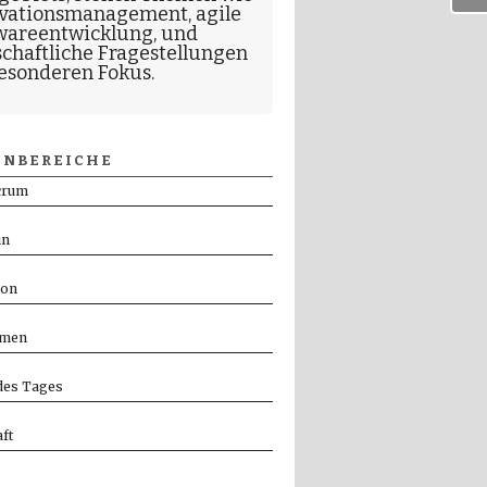
vationsmanagement
,
agile
wareentwicklung
, und
schaftliche Fragestellungen
esonderen Fokus.
NBEREICHE
crum
in
ion
men
es Tages
ft