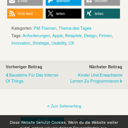
E-Mail
spenden
drucken
RSS-feed
teilen
teilen
Kategorien:
PM-Themen
,
Thema des Tages
Tags:
Anforderungen
,
Apple
,
Beispiele
,
Design
,
Firmen
,
Innovation
,
Strategie
,
Usability
,
UX
Vorheriger Beitrag
Nächster Beitrag
Bausteine Für Das Internet
Kinder Und Erwachsene
Of Things
Lernen Zu Programmieren
Zum Seitenanfang
Mobil
Desktop
Diese Website benutzt Cookies. Wenn du die Website weiter