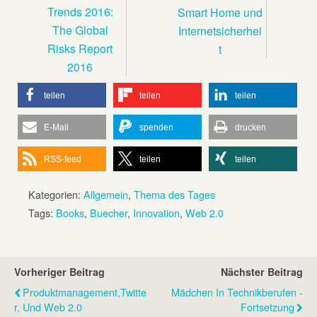
Trends 2016:
Smart Home und
The Global
Internetsicherhei
Risks Report
t
2016
teilen
teilen
teilen
E-Mail
spenden
drucken
RSS-feed
teilen
teilen
Kategorien:
Allgemein
,
Thema des Tages
Tags:
Books
,
Buecher
,
Innovation
,
Web 2.0
Vorheriger Beitrag
Nächster Beitrag
Produktmanagement,Twitte
Mädchen In Technikberufen -
R, Und Web 2.0
Fortsetzung