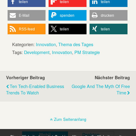
teilen
teilen
teilen
E-Mail
spenden
drucken
RSS-feed
teilen
teilen
Kategorien:
Innovation
,
Thema des Tages
Tags:
Development
,
Innovation
,
PM Strategie
Vorheriger Beitrag
Nächster Beitrag
Ten Tech-Enabled Business
Google And The Myth Of Free
Trends To Watch
Time
Zum Seitenanfang
Mobil
Desktop