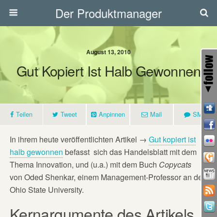
Der Produktmanager
August 13, 2010
Gut Kopiert Ist Halb Gewonnen
Teilen
Tweet
Anpinnen
Mail
SMS
In ihrem heute veröffentlichten Artikel →
Gut kopiert ist
halb gewonnen
befasst sich das Handelsblatt mit dem
Thema Innovation, und (u.a.) mit dem Buch
Copycats
von Oded Shenkar, einem Management-Professor an der
Ohio State University.
Kernargumente des Artikels