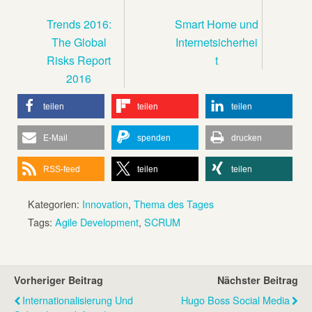
Trends 2016:
Smart Home und
The Global
Internetsicherhei
Risks Report
t
2016
teilen
teilen
teilen
E-Mail
spenden
drucken
RSS-feed
teilen
teilen
Kategorien:
Innovation
,
Thema des Tages
Tags:
Agile Development
,
SCRUM
Vorheriger Beitrag
Nächster Beitrag
Internationalisierung Und
Hugo Boss Social Media