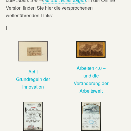
oder
indem Sie →
mir auf Twitter folgen
.
In der Online
Version finden Sie hier die versprochenen
weiterführenden Links:
I
Arbeiten 4.0 –
Acht
und die
Grundregeln der
Veränderung der
Innovation
Arbeitswelt