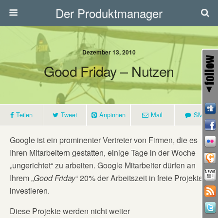
Der Produktmanager
Dezember 13, 2010
Good Friday – Nutzen
Teilen
Tweet
Anpinnen
Mail
SMS
Google ist ein prominenter Vertreter von Firmen, die es
Ihren Mitarbeitern gestatten, einige Tage in der Woche
„ungerichtet“ zu arbeiten. Google Mitarbeiter dürfen an
Ihrem „
Good Friday
“ 20% der Arbeitszeit in freie Projekte
investieren.
Diese Projekte werden nicht weiter