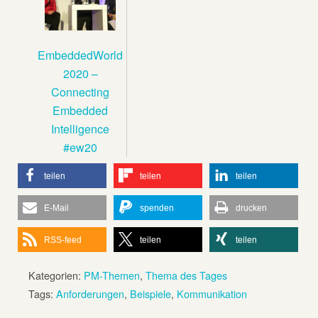
EmbeddedWorld
2020 –
Connecting
Embedded
Intelligence
#ew20
teilen
teilen
teilen
E-Mail
spenden
drucken
RSS-feed
teilen
teilen
Kategorien:
PM-Themen
,
Thema des Tages
Tags:
Anforderungen
,
Beispiele
,
Kommunikation