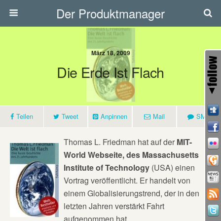
Der Produktmanager
März 18, 2009
Die Erde Ist Flach
Teilen
Tweet
Anpinnen
Mail
SMS
Thomas L. Friedman hat auf der
MIT-
World Webseite, des Massachusetts
Institute of Technology
(USA) einen
Vortrag veröffentlicht. Er handelt von
einem Globalisierungstrend, der in den
letzten Jahren verstärkt Fahrt
aufgenommen hat.