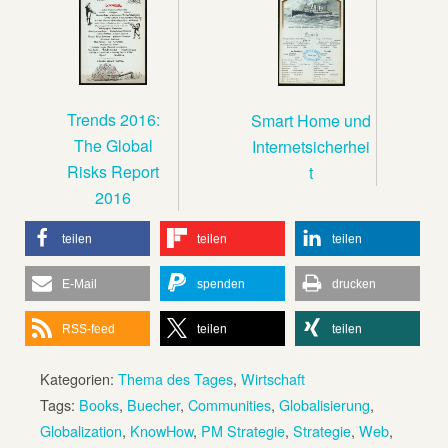
Trends 2016:
Smart Home und
The Global
Internetsicherhei
Risks Report
t
2016
teilen
teilen
teilen
E-Mail
spenden
drucken
RSS-feed
teilen
teilen
Kategorien:
Thema des Tages
,
Wirtschaft
Tags:
Books
,
Buecher
,
Communities
,
Globalisierung
,
Globalization
,
KnowHow
,
PM Strategie
,
Strategie
,
Web
,