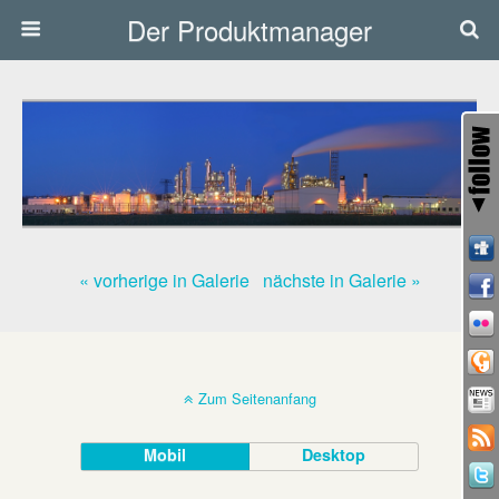
Der Produktmanager
« vorherige in Galerie
nächste in Galerie »
Zum Seitenanfang
Mobil
Desktop