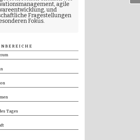
vationsmanagement
,
agile
wareentwicklung
, und
schaftliche Fragestellungen
esonderen Fokus.
NBEREICHE
crum
in
ion
men
es Tages
ft