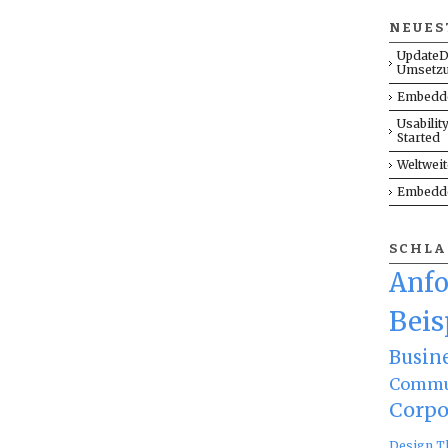
NEUES
UpdateD
Umsetz
Embedde
Usabilit
Started
Weltwei
Embedde
SCHL
Anf
Beis
Busin
Commu
Corpo
Design T