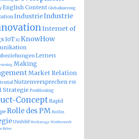
English Content
y
Globalisierung
Industrie
Industrie
zation
nnovation
Internet of
KnowHow
gs
IoT
KI
nikation
Lernen
nbeziehungen
Making
earning
gement
Market Relation
Nutzenversprechen
PM
ential
 Strategie
Positioning
uct-Concept
Rapid
Rolle des PM
ype
Rollin
egie
Umfeld
Wettbewerb
Werkzeuge
s-Krise