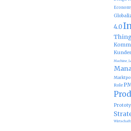
Econom
Globali
I
4.0
Thin
Kommu
Kunde
Machine_L
Mana
Marktpot
PM
Role
Prod
Protot
Strat
Wirtschaft