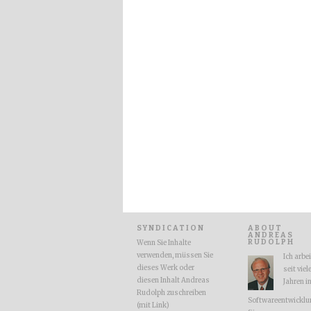
SYNDICATION
ABOUT
ANDREAS
RUDOLPH
Wenn Sie Inhalte
verwenden, müssen Sie
Ich arbe
dieses Werk oder
seit viel
diesen Inhalt Andreas
Jahren i
Rudolph zuschreiben
Softwareentwicklu
(mit Link)