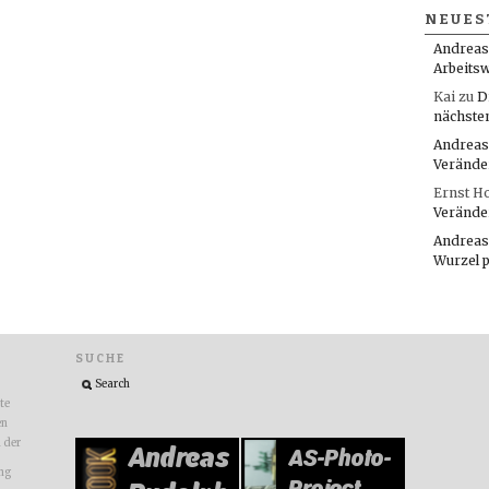
NEUES
Andreas
Arbeitsw
Kai
zu
D
nächste
Andreas
Verände
Ernst H
Verände
Andreas
Wurzel 
SUCHE
ite
en
n der
ng