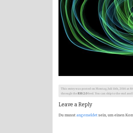
This entry was posted on Montag, Juli 11th, 2016 at 8:0
through the
RSS 2.0
feed. You can skip to the end and 
Leave a Reply
Du musst
angemeldet
sein, um einen Ko