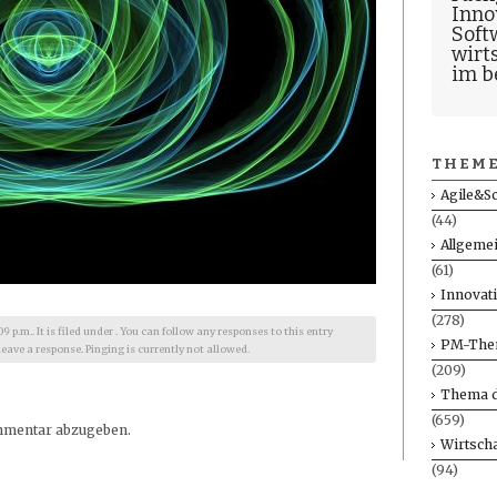
Inno
Soft
wirt
im b
THEME
Agile&S
(44)
Allgeme
(61)
Innovat
(278)
9 p.m.. It is filed under . You can follow any responses to this entry
PM-The
leave a response. Pinging is currently not allowed.
(209)
Thema d
(659)
mmentar abzugeben.
Wirtscha
(94)