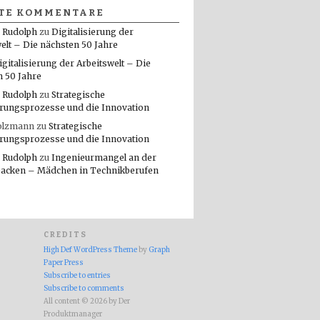
TE KOMMENTARE
 Rudolph
zu
Digitalisierung der
elt – Die nächsten 50 Jahre
igitalisierung der Arbeitswelt – Die
n 50 Jahre
 Rudolph
zu
Strategische
rungsprozesse und die Innovation
olzmann
zu
Strategische
rungsprozesse und die Innovation
 Rudolph
zu
Ingenieurmangel an der
packen – Mädchen in Technikberufen
CREDITS
High Def WordPress Theme
by
Graph
Paper Press
Subscribe to entries
Subscribe to comments
All content © 2026 by Der
Produktmanager