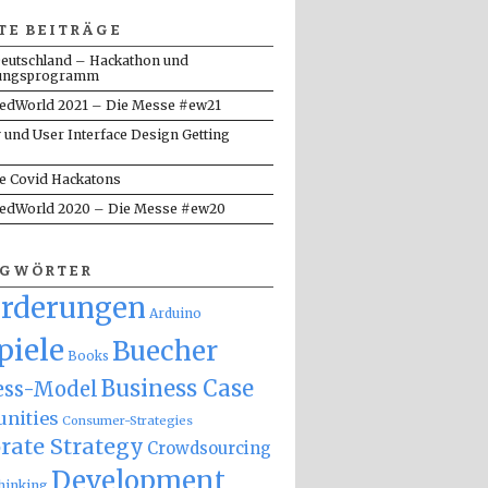
TE BEITRÄGE
eutschland – Hackathon und
ungsprogramm
dWorld 2021 – Die Messe #ew21
y und User Interface Design Getting
te Covid Hackatons
dWorld 2020 – Die Messe #ew20
AGWÖRTER
orderungen
Arduino
piele
Buecher
Books
Business Case
ess-Model
nities
Consumer-Strategies
rate Strategy
Crowdsourcing
Development
hinking