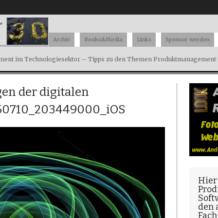
Archiv
Books&Media
Links
Sponsor werden
ent im Technologiesektor – Tipps zu den Themen Produktmanagement u
en der digitalen
60710_203449000_iOS
Hier
Prod
Soft
den
Fach