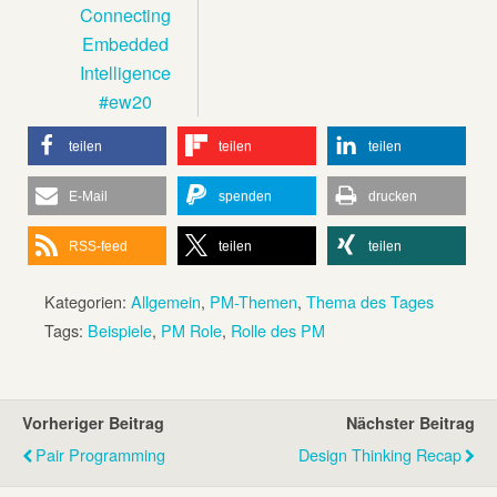
Connecting
Embedded
Intelligence
#ew20
teilen
teilen
teilen
E-Mail
spenden
drucken
RSS-feed
teilen
teilen
Kategorien:
Allgemein
,
PM-Themen
,
Thema des Tages
Tags:
Beispiele
,
PM Role
,
Rolle des PM
Vorheriger Beitrag
Nächster Beitrag
Pair Programming
Design Thinking Recap