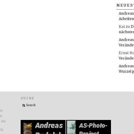
NEUES
Andreas
Arbeitsw
Kai
zu
D
nächste
Andreas
Verände
Ernst H
Verände
Andreas
Wurzel 
SUCHE
ite
en
n der
ng