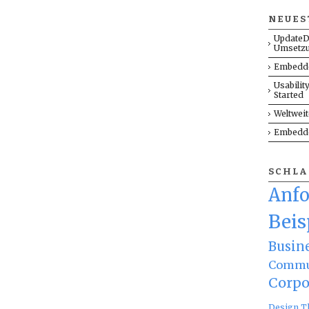
NEUES
UpdateD
Umsetz
Embedde
Usabilit
Started
Weltwei
Embedde
SCHL
Anf
Beis
Busin
Commu
Corpo
Design T