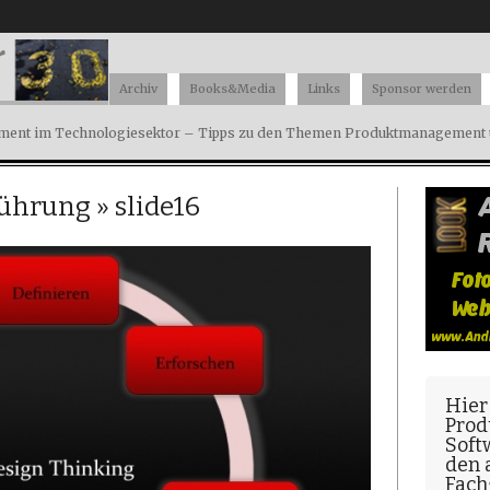
Archiv
Books&Media
Links
Sponsor werden
ent im Technologiesektor – Tipps zu den Themen Produktmanagement u
führung
» slide16
Hier
Prod
Soft
den
Fach