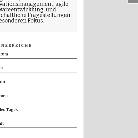
vationsmanagement
,
agile
wareentwicklung
, und
schaftliche Fragestellungen
esonderen Fokus.
NBEREICHE
crum
in
ion
men
es Tages
ft