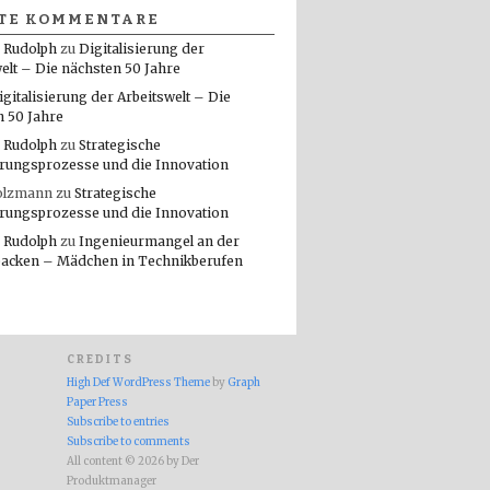
TE KOMMENTARE
 Rudolph
zu
Digitalisierung der
elt – Die nächsten 50 Jahre
igitalisierung der Arbeitswelt – Die
n 50 Jahre
 Rudolph
zu
Strategische
rungsprozesse und die Innovation
olzmann
zu
Strategische
rungsprozesse und die Innovation
 Rudolph
zu
Ingenieurmangel an der
packen – Mädchen in Technikberufen
CREDITS
High Def WordPress Theme
by
Graph
Paper Press
Subscribe to entries
Subscribe to comments
All content © 2026 by Der
Produktmanager