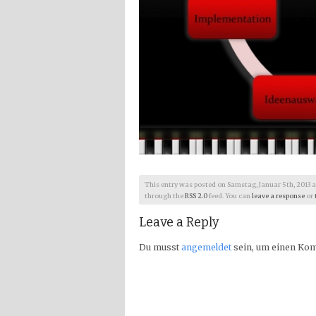
This entry was posted on Samstag, Januar 5th, 2013 at 1
through the
RSS 2.0
feed. You can
leave a response
or
Leave a Reply
Du musst
angemeldet
sein, um einen Ko