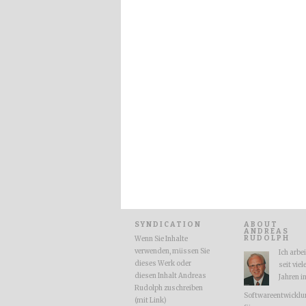
SYNDICATION
ABOUT
ANDREAS
RUDOLPH
Wenn Sie Inhalte
verwenden, müssen Sie
Ich arbe
dieses Werk oder
seit viel
diesen Inhalt Andreas
Jahren i
Rudolph zuschreiben
Softwareentwicklu
(mit Link)