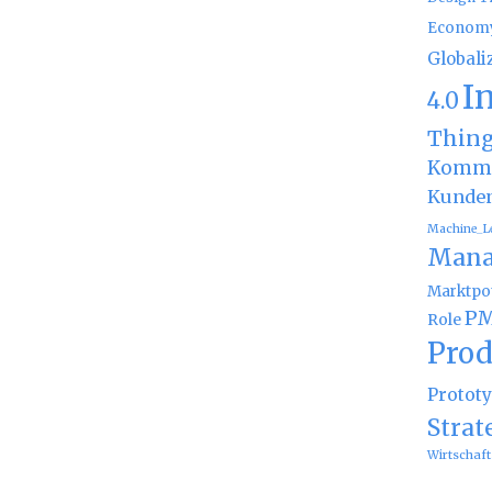
Econom
Globali
I
4.0
Thin
Kommu
Kunde
Machine_L
Mana
Marktpot
PM
Role
Prod
Protot
Strat
Wirtschaft