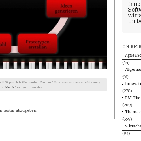
Inno
Soft
wirt
im b
THEME
Agile&S
(44)
Allgeme
(61)
1:58 p.m.. It is filed under . You can follow any responses to this entry
Innovat
trackback
from your own site.
(278)
PM-The
(209)
mmentar abzugeben.
Thema d
(659)
Wirtscha
(94)