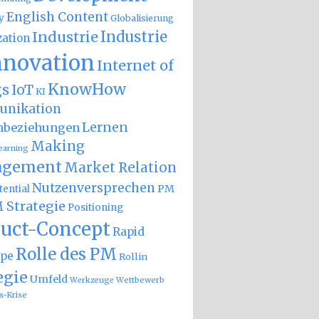
English Content
y
Globalisierung
Industrie
Industrie
zation
nnovation
Internet of
KnowHow
gs
IoT
KI
nikation
Lernen
nbeziehungen
Making
earning
gement
Market Relation
Nutzenversprechen
PM
ential
 Strategie
Positioning
uct-Concept
Rapid
Rolle des PM
ype
Rollin
egie
Umfeld
Wettbewerb
Werkzeuge
s-Krise