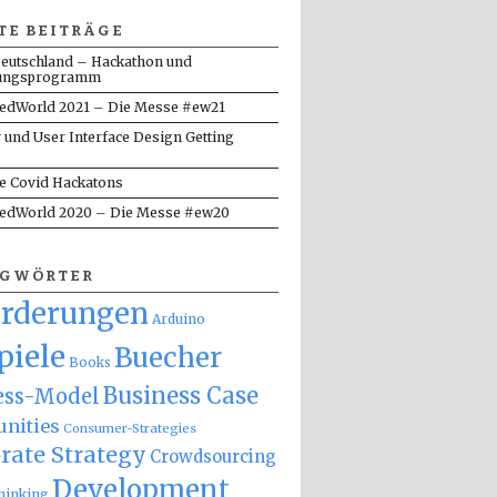
TE BEITRÄGE
eutschland – Hackathon und
ungsprogramm
dWorld 2021 – Die Messe #ew21
y und User Interface Design Getting
te Covid Hackatons
dWorld 2020 – Die Messe #ew20
AGWÖRTER
orderungen
Arduino
piele
Buecher
Books
Business Case
ess-Model
nities
Consumer-Strategies
rate Strategy
Crowdsourcing
Development
hinking