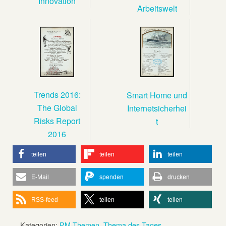
Innovation
Arbeitswelt
Trends 2016:
Smart Home und
The Global
Internetsicherhei
Risks Report
t
2016
teilen
teilen
teilen
E-Mail
spenden
drucken
RSS-feed
teilen
teilen
Kategorien:
PM-Themen
,
Thema des Tages