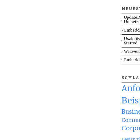
NEUES
UpdateD
Umsetz
Embedde
Usabilit
Started
Weltwei
Embedde
SCHL
Anf
Beis
Busin
Commu
Corpo
Design T