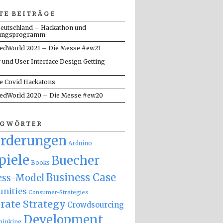
TE BEITRÄGE
eutschland – Hackathon und
ungsprogramm
dWorld 2021 – Die Messe #ew21
y und User Interface Design Getting
te Covid Hackatons
dWorld 2020 – Die Messe #ew20
AGWÖRTER
orderungen
Arduino
piele
Buecher
Books
Business Case
ess-Model
nities
Consumer-Strategies
rate Strategy
Crowdsourcing
Development
hinking