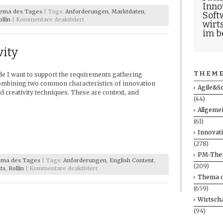
Inno
ema des Tages
| Tags:
Anforderungen
,
Marktdaten
,
Soft
für
ollin
|
Kommentare deaktiviert
wirt
Die
im b
größten
Fehler
vity
der
Existenzgründer
und
THEME
icle I want to support the requirements gathering
das
Requirementsengineering
ombining two common characteristics of innovation
Agile&S
d creativity techniques. These are context, and
(44)
Allgeme
(61)
Innovat
(278)
PM-The
ma des Tages
| Tags:
Anforderungen
,
English Content
,
(209)
für
ts
,
Rollin
|
Kommentare deaktiviert
Innovation
Thema d
and
(659)
Creativity
Wirtscha
(94)