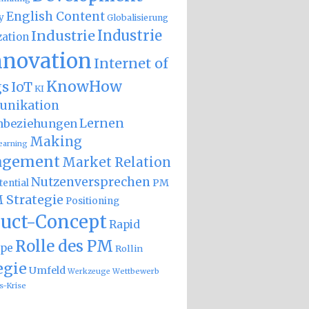
English Content
y
Globalisierung
Industrie
Industrie
zation
nnovation
Internet of
KnowHow
gs
IoT
KI
nikation
Lernen
nbeziehungen
Making
earning
gement
Market Relation
Nutzenversprechen
PM
ential
 Strategie
Positioning
uct-Concept
Rapid
Rolle des PM
ype
Rollin
egie
Umfeld
Wettbewerb
Werkzeuge
s-Krise