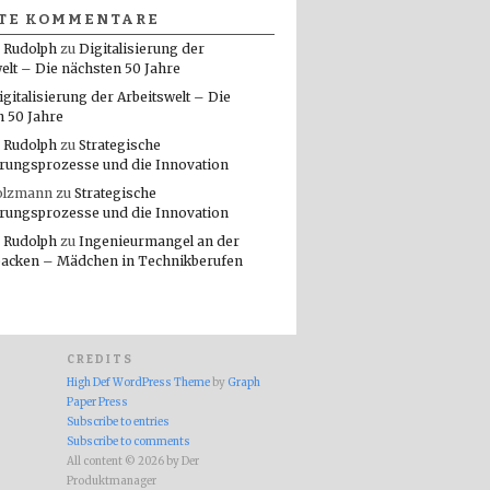
TE KOMMENTARE
 Rudolph
zu
Digitalisierung der
elt – Die nächsten 50 Jahre
igitalisierung der Arbeitswelt – Die
n 50 Jahre
 Rudolph
zu
Strategische
rungsprozesse und die Innovation
olzmann
zu
Strategische
rungsprozesse und die Innovation
 Rudolph
zu
Ingenieurmangel an der
packen – Mädchen in Technikberufen
CREDITS
High Def WordPress Theme
by
Graph
Paper Press
Subscribe to entries
Subscribe to comments
All content © 2026 by Der
Produktmanager