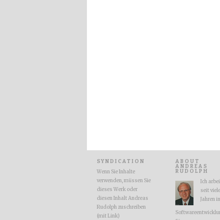
SYNDICATION
ABOUT
ANDREAS
RUDOLPH
Wenn Sie Inhalte
verwenden, müssen Sie
Ich arbe
dieses Werk oder
seit viel
diesen Inhalt Andreas
Jahren i
Rudolph zuschreiben
Softwareentwicklu
(mit Link)