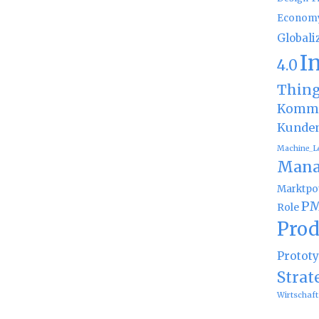
Econom
Globali
I
4.0
Thin
Kommu
Kunde
Machine_L
Mana
Marktpot
PM
Role
Prod
Protot
Strat
Wirtschaft