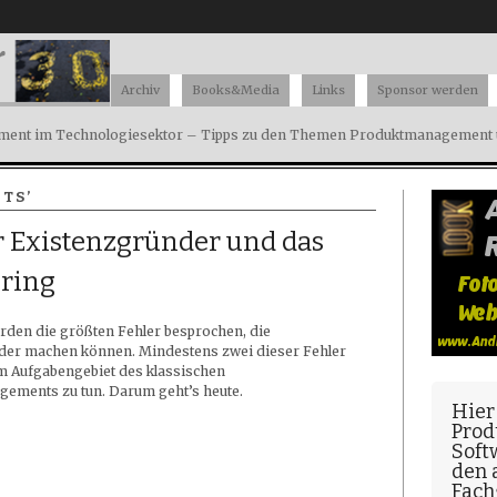
Archiv
Books&Media
Links
Sponsor werden
ent im Technologiesektor – Tipps zu den Themen Produktmanagement u
TS’
r Existenzgründer und das
ring
rden die größten Fehler besprochen, die
der machen können. Mindestens zwei dieser Fehler
m Aufgabengebiet des klassischen
ements zu tun. Darum geht’s heute.
Hier
Prod
Soft
den
Fach