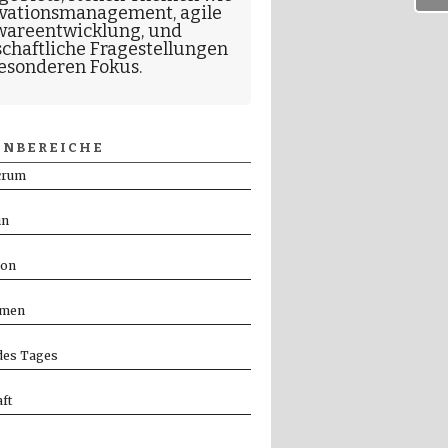
vationsmanagement
,
agile
wareentwicklung
, und
schaftliche Fragestellungen
esonderen Fokus.
NBEREICHE
crum
in
ion
men
es Tages
ft