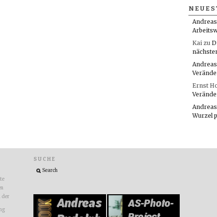
NEUES
Andreas
Arbeitsw
Kai
zu
D
nächste
Andreas
Verände
Ernst H
Verände
Andreas
Wurzel 
SUCHE
ite
en
n der
ng