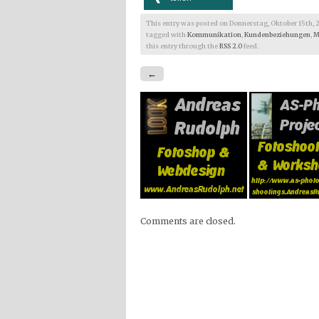
This entry was posted on Donnerstag, Oktober 15th, 200
tagged with
Kommunikation
,
Kundenbeziehungen
,
M
this entry through the
RSS 2.0
feed.
←
Comments are closed.