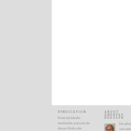
SYNDICATION
ABOUT
ANDREAS
RUDOLPH
Wenn Sie Inhalte
verwenden, müssen Sie
Ich arbe
dieses Werk oder
seit viel