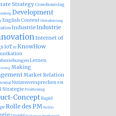
rate Strategy
Crowdsourcing
Development
hinking
English Content
y
Globalisierung
Industrie
Industrie
zation
nnovation
Internet of
KnowHow
gs
IoT
KI
nikation
Lernen
nbeziehungen
Making
earning
gement
Market Relation
Nutzenversprechen
PM
ential
 Strategie
Positioning
uct-Concept
Rapid
Rolle des PM
ype
Rollin
egie
Umfeld
Wettbewerb
Werkzeuge