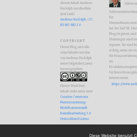
diesen Inhalt Andreas
Jahren i
Rudolph zuschreiben
Softwareentwicklu
(mit Link)
für
Andreas Rudolph
/
CC
Unternehmensanw
BY-NC-ND 3.0
bei der SAP SE. Die
Blog ist privat, und
Meinungen sind m
COPYRIGHT
eigenen. Sie sind hi
Dieser Blog, und alle
richtig, wenn sie si
seine Inhalte werden
für Praxiserfahrun
von Andreas Rudolph
im
unter folgender Lizenz
Produktmanageme
herausgegeben:
für Investitionsgüt
interessieren.
https://www.and
Dieses Werk bzw.
Inhalt steht unter einer
Creative Commons
Namensnennung-
NichtKommerziell-
KeineBearbeitung 3.0
Deutschland Lizenz
.
Diese Website benutzt C