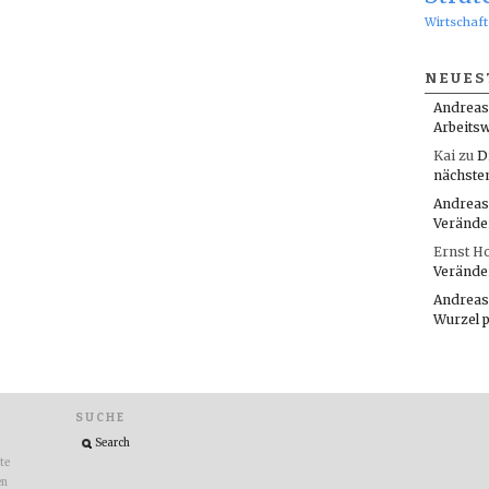
Wirtschaft
NEUES
Andreas
Arbeitsw
Kai
zu
D
nächste
Andreas
Verände
Ernst H
Verände
Andreas
Wurzel 
SUCHE
ite
en