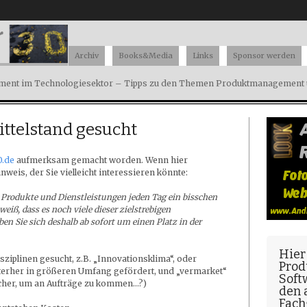
Archiv
Books&Media
Links
Sponsor werden
ent im Technologiesektor – Tipps zu den Themen Produktmanagement u
ittelstand gesucht
0.de
aufmerksam gemacht worden. Wenn hier
inweis, der Sie vielleicht interessieren könnte:
e Produkte und Dienstleistungen jeden Tag ein bisschen
iß, dass es noch viele dieser zielstrebigen
en Sie sich deshalb ab sofort um einen Platz in der
Hier
ziplinen gesucht, z.B. „Innovationsklima“, oder
Prod
terher in größeren Umfang gefördert, und „vermarket“
Soft
recher, um an Aufträge zu kommen…?)
den
Fach