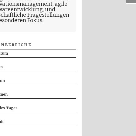
vationsmanagement
,
agile
wareentwicklung
, und
schaftliche Fragestellungen
esonderen Fokus.
NBEREICHE
crum
in
ion
men
es Tages
ft