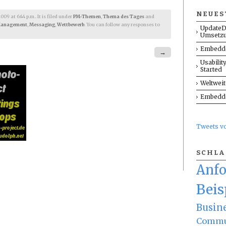
NEUES
9 at 6:44 p.m.. It is filed under
PM-Themen
,
Thema des Tages
and
anagement
,
Messaging
,
Wettbewerb
. You can follow any responses to
UpdateD
Umsetz
Embedde
→
Usabilit
Started
Weltwei
Embedde
Tweets 
SCHL
Anf
Beis
Busin
Commu