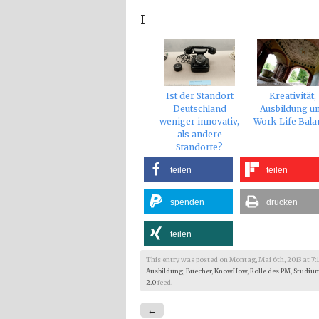
I
Ist der Standort
Kreativität,
Deutschland
Ausbildung u
weniger innovativ,
Work-Life Bala
als andere
Standorte?
teilen
teilen
spenden
drucken
teilen
This entry was posted on Montag, Mai 6th, 2013 at 7:18 
Ausbildung
,
Buecher
,
KnowHow
,
Rolle des PM
,
Studiu
2.0
feed.
←