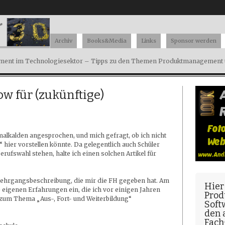
Archiv
Books&Media
Links
Sponsor werden
ent im Technologiesektor – Tipps zu den Themen Produktmanagement u
für (zukünftige)
alkalden angesprochen, und mich gefragt, ob ich nicht
ier vorstellen könnte. Da gelegentlich auch Schüler
ufswahl stehen, halte ich einen solchen Artikel für
 Lehrgangsbeschreibung, die mir die FH gegeben hat. Am
Hier
e eigenen Erfahrungen ein, die ich vor einigen Jahren
Prod
e zum Thema „Aus-, Fort- und Weiterbildung“
Soft
den
Fach