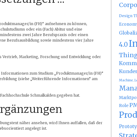
Corpo
Design T
Produktmanager/in (FH)“ aufnehmen zu können,
Econom
hulstudiums oder ein (Fach) Abitur und eine
Globali
mindestens zwei Jahre Berufspraxis oder einen
I
ene Berufsausbildung sowie mindestens vier Jahre
4.0
Thin
s Vertrieb, Marketing, Forschung und Entwicklung oder
Kommu
Kunde
ere Informationen zum Studium „Produktmanager/in (FH)“
erbildung (siehe „Weiterführende Informationen“ am
Machine_L
Mana
e Fachhochschule Schmalkalden gegeben hat.
Marktpot
PM
 Ergänzungen
Role
Prod
ibungstext näher ansehen, wird Ihnen auffallen, daß der
Protot
bsorientiert angelegt ist.
Strat