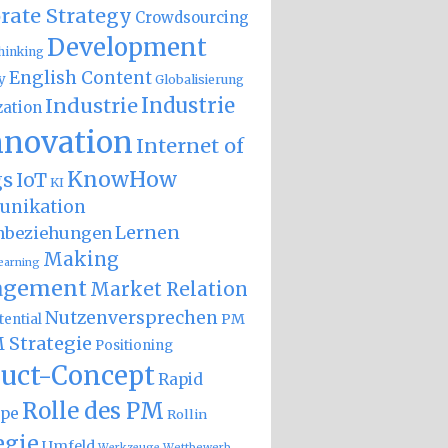
rate Strategy
Crowdsourcing
Development
hinking
English Content
y
Globalisierung
Industrie
Industrie
zation
nnovation
Internet of
KnowHow
gs
IoT
KI
nikation
Lernen
nbeziehungen
Making
earning
gement
Market Relation
Nutzenversprechen
PM
ential
 Strategie
Positioning
uct-Concept
Rapid
Rolle des PM
ype
Rollin
egie
Umfeld
Wettbewerb
Werkzeuge