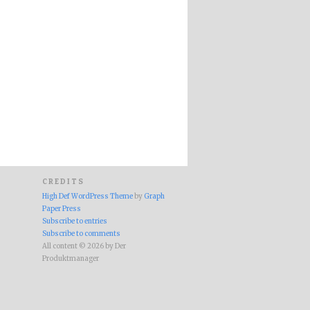
CREDITS
High Def WordPress Theme
by
Graph
Paper Press
Subscribe to entries
Subscribe to comments
All content © 2026 by Der
Produktmanager