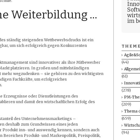
schule.
Inno
Soft
ne Weiterbildung …
wirt
im b
 des ständig steigenden Wettbewerbsdrucks ist ein
bar, um sich erfolgreich gegen Konkurrenten
THEME
Agile&S
(44)
tmanagement sind innovativer als ihre Mitbewerber
arkt platzieren. In großen und mittelständigen
Allgeme
 mehr wegzudenken – sie gehören zu den wichtigsten
(61)
ndigen Fachkräfte, um erfolgreiches
Innovat
n.
(278)
ie Erzeugnisse oder Dienstleistungen des
PM-The
blieren und damit den wirtschaftlichen Erfolg des
(209)
Thema d
(659)
stanteil des Unternehmensmarketings –
ren deshalb zum Grundwissen eines jeden
Wirtscha
ihr Produkt inn- und auswendig kennen, sondern auch
(94)
 Bereichen Produkt- und Markenpolitik, Preispolitik,