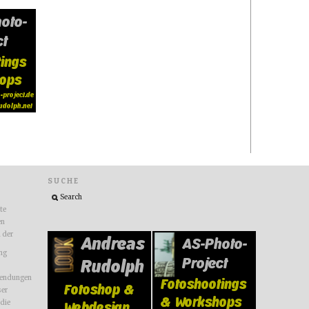
SUCHE
ite
en
n der
ng
endungen
ser
 die