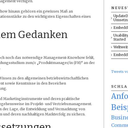
nagement verfügen.
NEUES
ow hinaus gehören ein gewisses Maß an
UpdateD
onsstärke zu den wichtigsten Eigenschaften eines
Umsetz
Embedde
 dem Gedanken
Usabilit
Started
Weltwei
Embedde
och noch das notwendige Management-Knowhow fehlt,
ildungsstudium zum/r „Produktmanager/in (FH)“ an der
.
Tweets 
Wissen zu den allgemeinen betriebswirtschaftlichen
 sowie Kenntnisse in den Bereichen
SCHL
ung.
Anf
d Marketinginstrumente und deren praktische
rgehensweise im Projekt- und Vertriebsmanagement.
Beis
 in der Lage, die Entwicklung und Vermarktung von
n und deren nachhaltigen Markterfolg zu sichern.
Busin
setzungen …
Commu