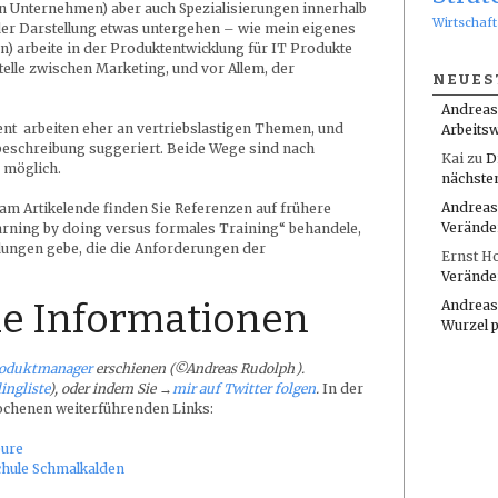
en Unternehmen) aber auch Spezialisierungen innerhalb
Wirtschaft
der Darstellung etwas untergehen – wie mein eigenes
gen) arbeite in der Produktentwicklung für IT Produkte
stelle zwischen Marketing, und vor Allem, der
NEUES
Andreas
t arbeiten eher an vertriebslastigen Themen, und
Arbeitsw
beschreibung suggeriert. Beide Wege sind nach
Kai
zu
D
 möglich.
nächste
Andreas
am Artikelende finden Sie Referenzen auf frühere
Verände
arning by doing versus formales Training“ behandele,
dungen gebe, die die Anforderungen der
Ernst H
Verände
e Informationen
Andreas
Wurzel 
roduktmanager
erschienen (©Andreas Rudolph
).
ingliste
), oder
indem Sie →
mir auf Twitter folgen
.
In der
rochenen weiterführenden Links:
eure
chule Schmalkalden