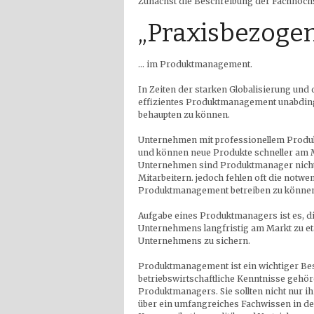
Zunächst die Beschreibung der Fachhoch
„Praxisbezoge
… im Produktmanagement.
In Zeiten der starken Globalisierung und
effizientes Produktmanagement unabding
behaupten zu können.
Unternehmen mit professionellem Produk
und können neue Produkte schneller am M
Unternehmen sind Produktmanager nicht
Mitarbeitern. jedoch fehlen oft die notwe
Produktmanagement betreiben zu könne
Aufgabe eines Produktmanagers ist es, d
Unternehmens langfristig am Markt zu eta
Unternehmens zu sichern.
Produktmanagement ist ein wichtiger Be
betriebswirtschaftliche Kenntnisse gehö
Produktmanagers. Sie sollten nicht nur 
über ein umfangreiches Fachwissen in den