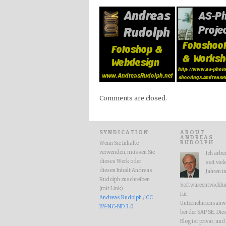
Comments are closed.
SYNDICATION
ABOUT
ANDREAS
RUDOLPH
Wenn Sie Inhalte
verwenden, müssen Sie
Ich arbe
dieses Werk oder
seit viel
diesen Inhalt Andreas
Jahren i
Rudolph zuschreiben
Softwareentwicklu
(mit Link)
für
Andreas Rudolph
/
CC
Unternehmensanw
BY-NC-ND 3.0
bei der SAP SE. Die
Blog ist privat, und