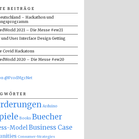
TE BEITRÄGE
eutschland – Hackathon und
ungsprogramm
dWorld 2021 – Die Messe #ew21
y und User Interface Design Getting
te Covid Hackatons
dWorld 2020 – Die Messe #ew20
von @ProdMgrNet
AGWÖRTER
orderungen
Arduino
piele
Buecher
Books
Business Case
ess-Model
nities
Consumer-Strategies