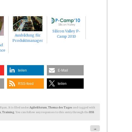
Silicon Valley P-
Ausbildung für
Camp 2010
Produktmanager
nd
nce
teilen
E-Mail
RSS-feed
teilen
p.m.. It is filed under
Agile&Scrum
,
Thema des Tages
and tagged with
m
,
Training
. You can follow any responses to this entry through the
RSS
→