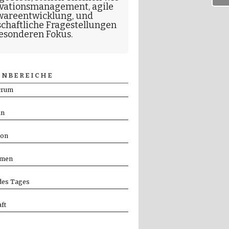
vationsmanagement
,
agile
wareentwicklung
, und
schaftliche Fragestellungen
esonderen Fokus.
NBEREICHE
crum
in
ion
men
es Tages
ft