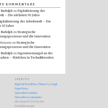
TE KOMMENTARE
 Rudolph
zu
Digitalisierung der
elt – Die nächsten 50 Jahre
igitalisierung der Arbeitswelt – Die
n 50 Jahre
 Rudolph
zu
Strategische
rungsprozesse und die Innovation
olzmann
zu
Strategische
rungsprozesse und die Innovation
 Rudolph
zu
Ingenieurmangel an der
packen – Mädchen in Technikberufen
CREDITS
High Def WordPress Theme
by
Graph
Paper Press
Subscribe to entries
Subscribe to comments
All content © 2026 by Der
Produktmanager