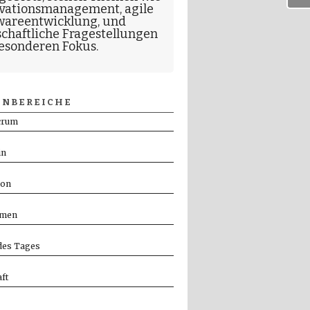
vationsmanagement
,
agile
wareentwicklung
, und
schaftliche Fragestellungen
esonderen Fokus.
NBEREICHE
crum
in
ion
men
es Tages
ft