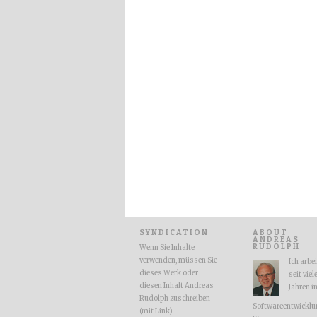
SYNDICATION
ABOUT
ANDREAS
RUDOLPH
Wenn Sie Inhalte
verwenden, müssen Sie
Ich arbe
dieses Werk oder
seit viel
diesen Inhalt Andreas
Jahren i
Rudolph zuschreiben
Softwareentwicklu
(mit Link)