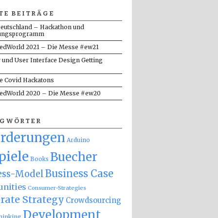
TE BEITRÄGE
eutschland – Hackathon und
ungsprogramm
dWorld 2021 – Die Messe #ew21
y und User Interface Design Getting
te Covid Hackatons
dWorld 2020 – Die Messe #ew20
AGWÖRTER
orderungen
Arduino
piele
Buecher
Books
Business Case
ess-Model
nities
Consumer-Strategies
rate Strategy
Crowdsourcing
Development
hinking