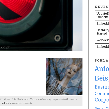
NEUES
UpdateD
Umsetz
Embedde
Usabilit
Started
Weltwei
Embedde
SCHL
Anf
Beis
Busin
Commu
Corpo
1:49 p.m.. It is filed under . You can follow any responses to this entry
trackback
from your own site.
Design T