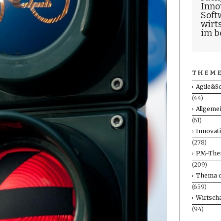
Inno
Soft
wirt
im b
THEME
Agile&S
(44)
Allgeme
(61)
Innovat
(278)
PM-The
(209)
Thema d
(659)
Wirtscha
(94)