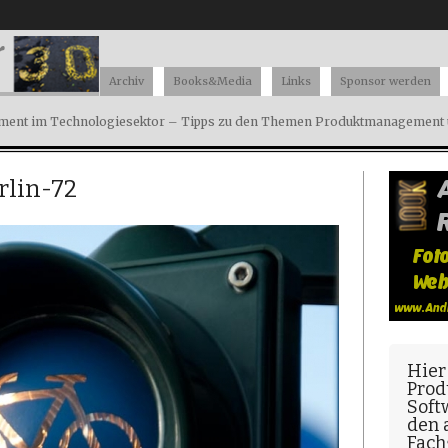
Archiv
Books&Media
Links
Sponsor werden
ent im Technologiesektor – Tipps zu den Themen Produktmanagement u
rlin-72
Hier
Prod
Soft
den
Fach