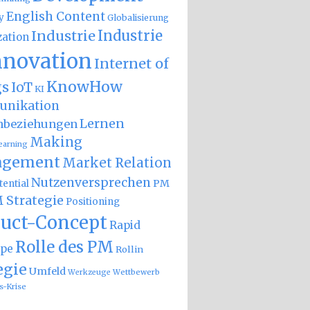
English Content
y
Globalisierung
Industrie
Industrie
zation
nnovation
Internet of
KnowHow
gs
IoT
KI
nikation
Lernen
nbeziehungen
Making
earning
gement
Market Relation
Nutzenversprechen
PM
ential
 Strategie
Positioning
uct-Concept
Rapid
Rolle des PM
ype
Rollin
egie
Umfeld
Wettbewerb
Werkzeuge
s-Krise