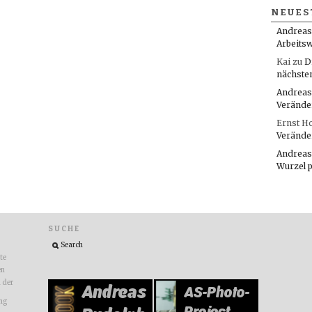
NEUES
Andreas
Arbeitsw
Kai
zu
D
nächste
Andreas
Verände
Ernst H
Verände
Andreas
Wurzel 
SUCHE
ite
en
n der
ng