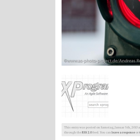
This entry was posted on Samstag, Januar 5th, 2013 at 1
through the
RSS 2.0
feed. You can
leave a response
or