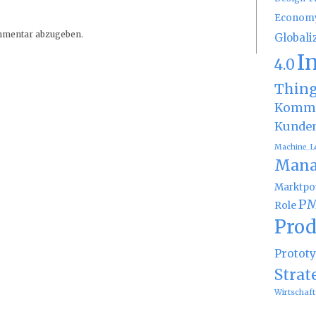
Econom
mmentar abzugeben.
Globali
I
4.0
Thin
Kommu
Kunde
Machine_L
Mana
Marktpot
PM
Role
Prod
Protot
Strat
Wirtschaft