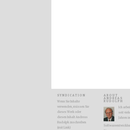
SYNDICATION
ABOUT
ANDREAS
RUDOLPH
Wenn Sie Inhalte
verwenden, müssen Sie
Ich arbe
dieses Werk oder
seit viel
diesen Inhalt Andreas
Jahren i
Rudolph zuschreiben
Softwareentwicklu
(mit Link)