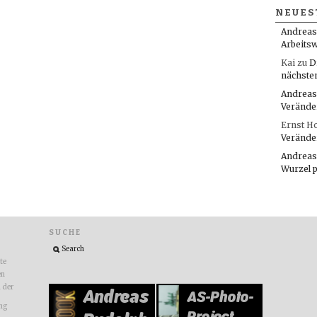
NEUES
Andreas
Arbeitsw
Kai
zu
D
nächste
Andreas
Verände
Ernst H
Verände
Andreas
Wurzel 
SUCHE
ite
en
n der
ng