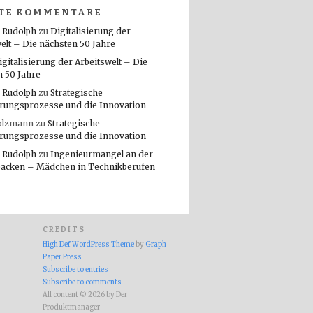
TE KOMMENTARE
 Rudolph
zu
Digitalisierung der
elt – Die nächsten 50 Jahre
igitalisierung der Arbeitswelt – Die
n 50 Jahre
 Rudolph
zu
Strategische
rungsprozesse und die Innovation
olzmann
zu
Strategische
rungsprozesse und die Innovation
 Rudolph
zu
Ingenieurmangel an der
packen – Mädchen in Technikberufen
CREDITS
High Def WordPress Theme
by
Graph
Paper Press
Subscribe to entries
Subscribe to comments
All content © 2026 by Der
Produktmanager