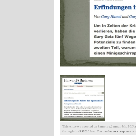
This entry was posted on Samstag, Januar 5th, 2013 at 1
through the
RSS 2.0
feed. You can
leave a response
or