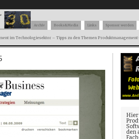
Archiv
Books&Media
Links
Sponsor werden
ent im Technologiesektor – Tipps zu den Themen Produktmanagement u
5
Hier
Prod
Soft
den
Fach