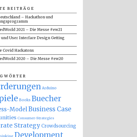
TE BEITRÄGE
eutschland – Hackathon und
ungsprogramm
dWorld 2021 – Die Messe #ew21
y und User Interface Design Getting
te Covid Hackatons
dWorld 2020 – Die Messe #ew20
AGWÖRTER
orderungen
Arduino
piele
Buecher
Books
Business Case
ess-Model
nities
Consumer-Strategies
rate Strategy
Crowdsourcing
Development
hinking