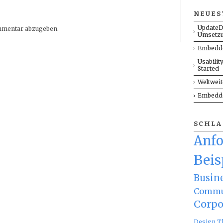
NEUES
UpdateD
mmentar abzugeben.
Umsetz
Embedde
Usabilit
Started
Weltwei
Embedde
SCHL
Anf
Beis
Busin
Commu
Corpo
Design T