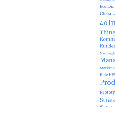
Econom
Globali
I
4.0
Thin
Kommu
Kunde
Machine_L
Mana
Marktpot
PM
Role
Prod
Protot
Strat
Wirtschaft