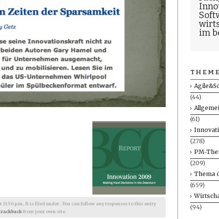
Inno
Soft
wirt
im b
THEME
Agile&S
(44)
Allgeme
(61)
Innovat
(278)
PM-The
(209)
Thema d
(659)
Wirtscha
1:56 p.m.. It is filed under . You can follow any responses to this entry
(94)
trackback
from your own site.