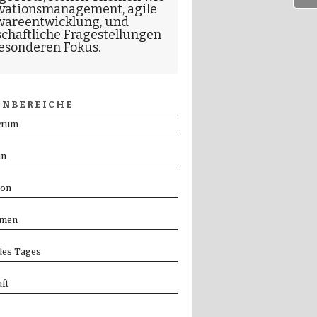
vationsmanagement
,
agile
wareentwicklung
, und
schaftliche Fragestellungen
esonderen Fokus.
NBEREICHE
crum
in
ion
men
es Tages
ft