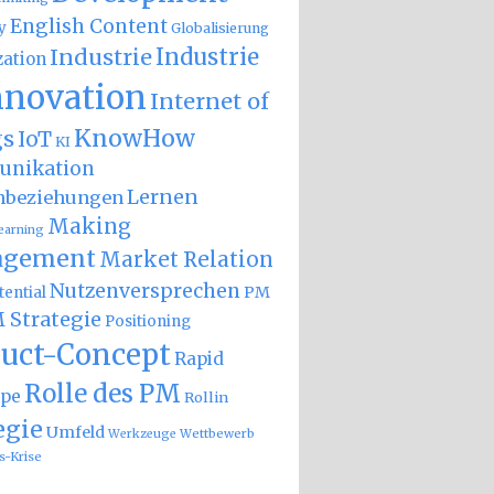
English Content
y
Globalisierung
Industrie
Industrie
zation
nnovation
Internet of
KnowHow
gs
IoT
KI
nikation
Lernen
nbeziehungen
Making
earning
gement
Market Relation
Nutzenversprechen
PM
ential
 Strategie
Positioning
uct-Concept
Rapid
Rolle des PM
ype
Rollin
egie
Umfeld
Wettbewerb
Werkzeuge
s-Krise