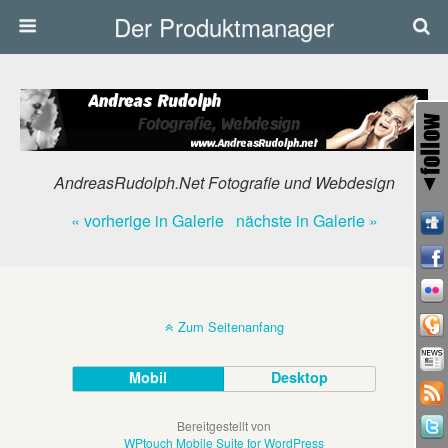
Der Produktmanager
AndreasRudolph.Net Fotografie und Webdesign
« vorherige in Galerie
nächste in Galerie »
Zum Seitenanfang
Mobil
Desktop
Bereitgestellt von
WPtouch Mobile Suite for WordPress