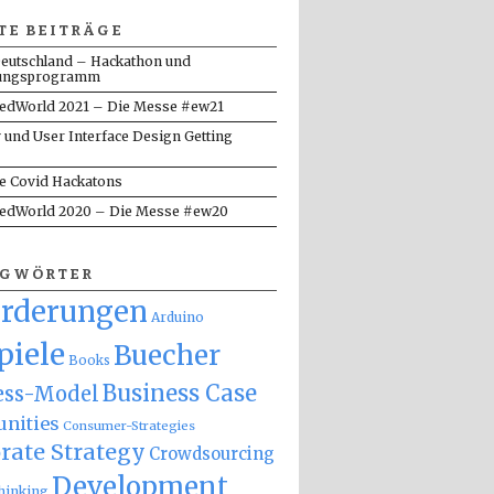
TE BEITRÄGE
eutschland – Hackathon und
ungsprogramm
dWorld 2021 – Die Messe #ew21
y und User Interface Design Getting
te Covid Hackatons
dWorld 2020 – Die Messe #ew20
AGWÖRTER
orderungen
Arduino
piele
Buecher
Books
Business Case
ess-Model
nities
Consumer-Strategies
rate Strategy
Crowdsourcing
Development
hinking