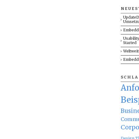
NEUES
UpdateD
Umsetz
Embedde
Usabilit
Started
Weltwei
Embedde
SCHL
Anf
Beis
Busin
Commu
Corpo
Design T