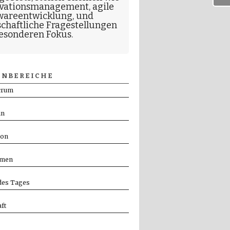
vationsmanagement
,
agile
wareentwicklung
, und
schaftliche Fragestellungen
esonderen Fokus.
NBEREICHE
crum
in
ion
men
es Tages
ft