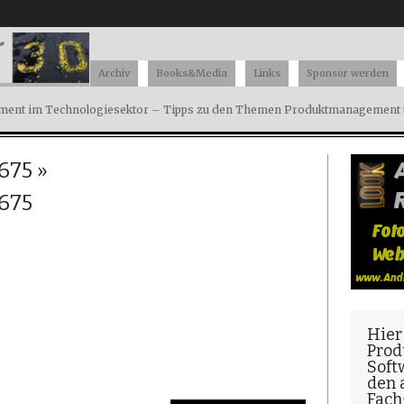
Archiv
Books&Media
Links
Sponsor werden
ent im Technologiesektor – Tipps zu den Themen Produktmanagement u
675
»
675
Hier
Prod
Soft
den
Fach