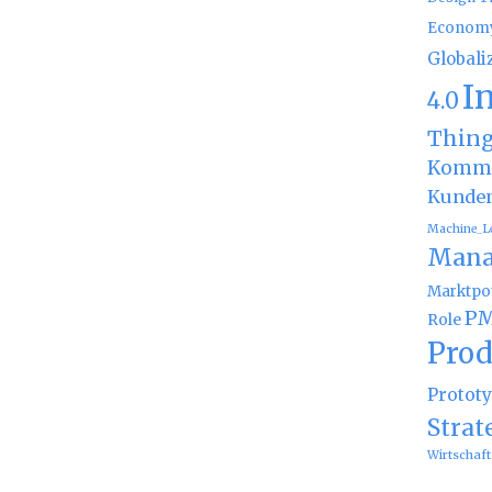
Econom
Globali
I
4.0
Thin
Kommu
Kunde
Machine_L
Mana
Marktpot
PM
Role
Prod
Protot
Strat
Wirtschaft