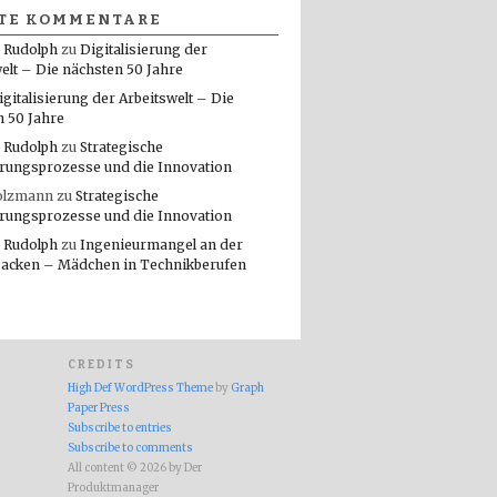
TE KOMMENTARE
 Rudolph
zu
Digitalisierung der
elt – Die nächsten 50 Jahre
igitalisierung der Arbeitswelt – Die
n 50 Jahre
 Rudolph
zu
Strategische
rungsprozesse und die Innovation
olzmann
zu
Strategische
rungsprozesse und die Innovation
 Rudolph
zu
Ingenieurmangel an der
packen – Mädchen in Technikberufen
CREDITS
High Def WordPress Theme
by
Graph
Paper Press
Subscribe to entries
Subscribe to comments
All content © 2026 by Der
Produktmanager