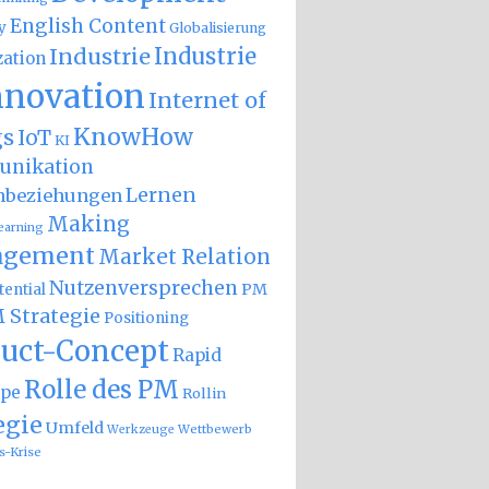
English Content
y
Globalisierung
Industrie
Industrie
zation
nnovation
Internet of
KnowHow
gs
IoT
KI
nikation
Lernen
nbeziehungen
Making
earning
gement
Market Relation
Nutzenversprechen
PM
ential
 Strategie
Positioning
uct-Concept
Rapid
Rolle des PM
ype
Rollin
egie
Umfeld
Wettbewerb
Werkzeuge
s-Krise