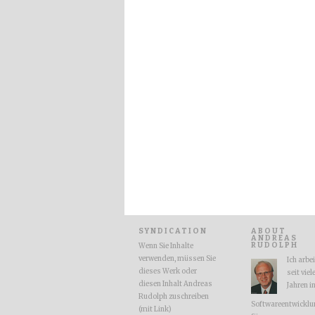
SYNDICATION
ABOUT
ANDREAS
RUDOLPH
Wenn Sie Inhalte
verwenden, müssen Sie
Ich arbe
dieses Werk oder
seit viel
diesen Inhalt Andreas
Jahren i
Rudolph zuschreiben
Softwareentwicklu
(mit Link)