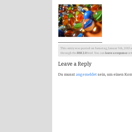
This entry was posted on Samstag, Januar 5th, 2013 at 1
through the
RSS 2.0
feed. You can
leave a response
or
Leave a Reply
Du musst
angemeldet
sein, um einen Ko