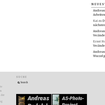
NEUES
Andreas
Arbeitsw
Kai
zu
D
nächste
Andreas
Verände
Ernst H
Verände
Andreas
Wurzel 
SUCHE
ite
en
n der
ng