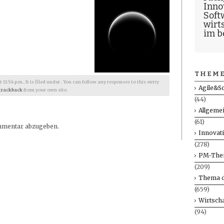
Inno
Soft
wirt
im b
THEME
1:54 p.m.. It is filed under . You can follow any responses to this entry
Agile&S
trackback
from your own site.
(44)
Allgeme
(61)
mmentar abzugeben.
Innovat
(278)
PM-The
(209)
Thema d
(659)
Wirtscha
(94)