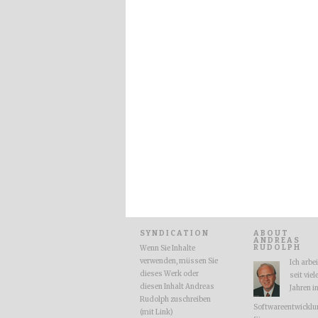
SYNDICATION
ABOUT
ANDREAS
RUDOLPH
Wenn Sie Inhalte
verwenden, müssen Sie
Ich arbe
dieses Werk oder
seit viel
diesen Inhalt Andreas
Jahren i
Rudolph zuschreiben
Softwareentwicklu
(mit Link)