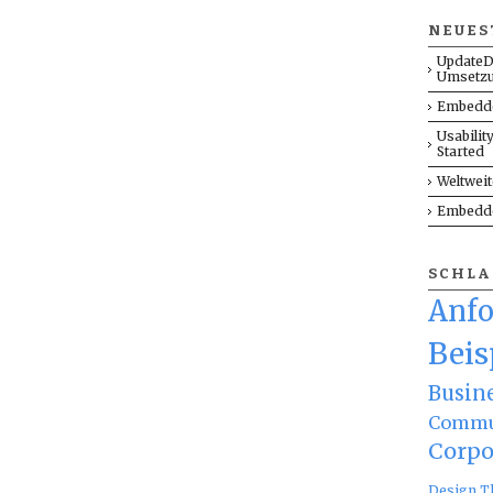
NEUES
UpdateD
Umsetz
Embedde
Usabilit
Started
Weltwei
Embedde
SCHL
Anf
Beis
Busin
Commu
Corpo
Design T