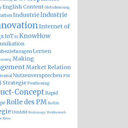
English Content
y
Globalisierung
Industrie
Industrie
zation
nnovation
Internet of
KnowHow
gs
IoT
KI
nikation
Lernen
nbeziehungen
Making
earning
gement
Market Relation
Nutzenversprechen
PM
ential
 Strategie
Positioning
uct-Concept
Rapid
Rolle des PM
ype
Rollin
egie
Umfeld
Wettbewerb
Werkzeuge
s-Krise