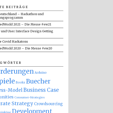
TE BEITRÄGE
eutschland – Hackathon und
ungsprogramm
dWorld 2021 – Die Messe #ew21
y und User Interface Design Getting
te Covid Hackatons
dWorld 2020 – Die Messe #ew20
AGWÖRTER
orderungen
Arduino
piele
Buecher
Books
Business Case
ess-Model
nities
Consumer-Strategies
rate Strategy
Crowdsourcing
Development
hinking