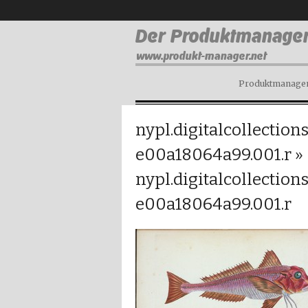
Produktmanagem
nypl.digitalcollecti
e00a18064a99.001.r
»
nypl.digitalcollecti
e00a18064a99.001.r