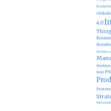
Econom
Globali
I
4.0
Thin
Kommu
Kunde
Machine_L
Mana
Marktpot
PM
Role
Prod
Protot
Strat
Wirtschaft