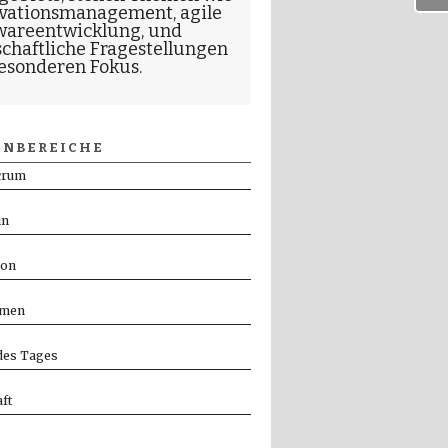
vationsmanagement
,
agile
wareentwicklung
, und
schaftliche Fragestellungen
esonderen Fokus.
NBEREICHE
crum
in
ion
men
es Tages
ft