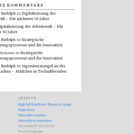
TE KOMMENTARE
 Rudolph
zu
Digitalisierung der
elt – Die nächsten 50 Jahre
igitalisierung der Arbeitswelt – Die
n 50 Jahre
 Rudolph
zu
Strategische
rungsprozesse und die Innovation
olzmann
zu
Strategische
rungsprozesse und die Innovation
 Rudolph
zu
Ingenieurmangel an der
packen – Mädchen in Technikberufen
CREDITS
High Def WordPress Theme
by
Graph
Paper Press
Subscribe to entries
Subscribe to comments
All content © 2026 by Der
Produktmanager