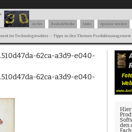
Archiv
Books&Media
Links
Sponsor werden
ent im Technologiesektor – Tipps zu den Themen Produktmanagement u
ons.510d47da-62ca-a3d9-e040-
ons.510d47da-62ca-a3d9-e040-
Hier
Prod
Soft
den
Fach