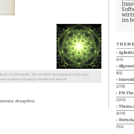
Inno
Soft
wirt
im b
THEME
Agile&S
(44)
Allgeme
(61)
 p.m.. It is filed under . You can follow any responses to this entry
Innovat
leave a response. Pinging is currently not allowed.
(278)
PM-The
(209)
mmentar abzugeben.
Thema d
(659)
Wirtscha
(94)