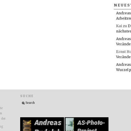
NEUES
Andreas
Arbeitsw
Kai
zu
D
nächste
Andreas
Verände
Ernst H
Verände
Andreas
Wurzel 
SUCHE
ite
en
n der
ng