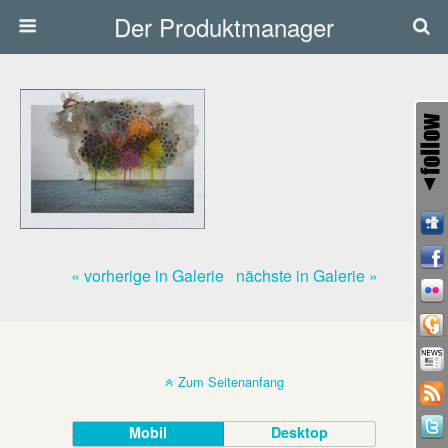
Der Produktmanager
« vorherige in Galerie
nächste in Galerie »
Zum Seitenanfang
Mobil
Desktop