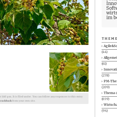
Inno
Soft
wirt
im b
THEME
Agile&S
(44)
Allgeme
(61)
Innovat
(278)
PM-The
(209)
Thema d
1:45 p.m.. It is filed under . You can follow any responses to this entry
(659)
trackback
from your own site.
Wirtscha
(94)