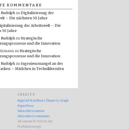
TE KOMMENTARE
 Rudolph
zu
Digitalisierung der
elt – Die nächsten 50 Jahre
igitalisierung der Arbeitswelt – Die
n 50 Jahre
 Rudolph
zu
Strategische
rungsprozesse und die Innovation
olzmann
zu
Strategische
rungsprozesse und die Innovation
 Rudolph
zu
Ingenieurmangel an der
packen – Mädchen in Technikberufen
CREDITS
High Def WordPress Theme
by
Graph
Paper Press
Subscribe to entries
Subscribe to comments
All content © 2026 by Der
Produktmanager