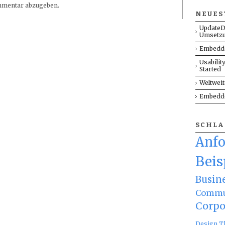
mmentar abzugeben.
NEUES
UpdateD
Umsetz
Embedde
Usabilit
Started
Weltwei
Embedde
SCHL
Anf
Beis
Busin
Commu
Corpo
Design T