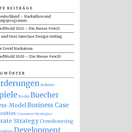
TE BEITRÄGE
eutschland – Hackathon und
ungsprogramm
dWorld 2021 – Die Messe #ew21
y und User Interface Design Getting
te Covid Hackatons
dWorld 2020 – Die Messe #ew20
AGWÖRTER
orderungen
Arduino
piele
Buecher
Books
Business Case
ess-Model
nities
Consumer-Strategies
rate Strategy
Crowdsourcing
Development
hinking