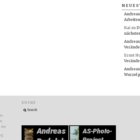
NEUES
Andreas
Arbeitsw
Kai
zu
D
nächste
Andreas
Verände
Ernst H
Verände
Andreas
Wurzel 
SUCHE
ite
en
n der
ng