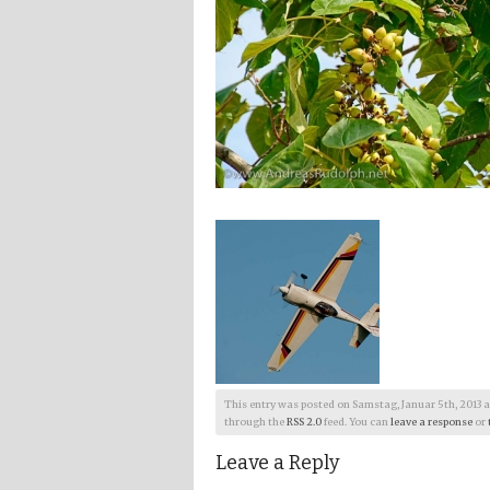
This entry was posted on Samstag, Januar 5th, 2013 at 1
through the
RSS 2.0
feed. You can
leave a response
or
Leave a Reply