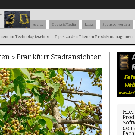
Archiv
Books&Media
Links
Sponsor werden
ent im Technologiesektor – Tipps zu den Themen Produktmanagement u
ten
» Frankfurt Stadtansichten
Hier
Prod
Soft
den
Fach