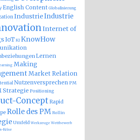
English Content
y
Globalisierung
Industrie
Industrie
zation
nnovation
Internet of
KnowHow
gs
IoT
KI
nikation
Lernen
nbeziehungen
Making
earning
gement
Market Relation
Nutzenversprechen
PM
ential
 Strategie
Positioning
uct-Concept
Rapid
Rolle des PM
ype
Rollin
egie
Umfeld
Wettbewerb
Werkzeuge
s-Krise