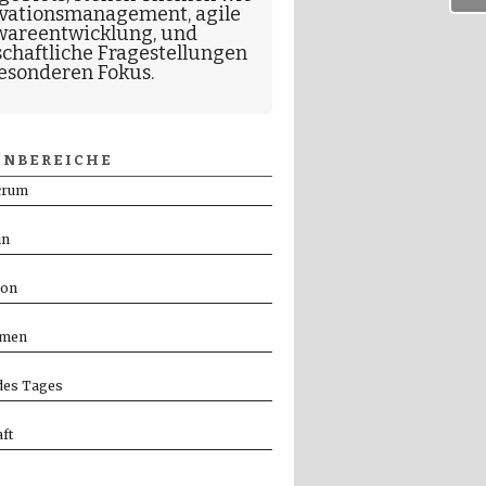
vationsmanagement
,
agile
wareentwicklung
, und
schaftliche Fragestellungen
esonderen Fokus.
NBEREICHE
crum
in
ion
men
es Tages
ft