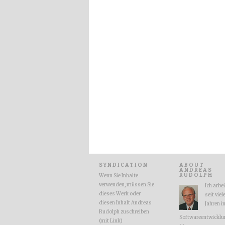
SYNDICATION
ABOUT
ANDREAS
RUDOLPH
Wenn Sie Inhalte
verwenden, müssen Sie
Ich arbe
dieses Werk oder
seit viel
diesen Inhalt Andreas
Jahren i
Rudolph zuschreiben
Softwareentwicklu
(mit Link)