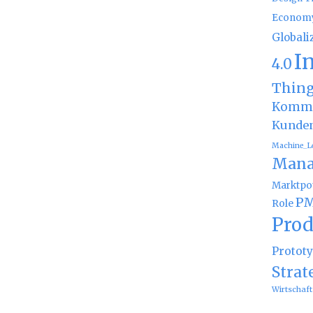
Econom
Globali
I
4.0
Thin
Kommu
Kunde
Machine_L
Mana
Marktpot
PM
Role
Prod
Protot
Strat
Wirtschaft