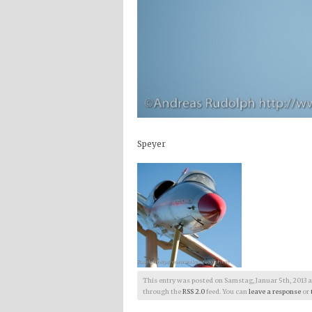
Speyer
This entry was posted on Samstag, Januar 5th, 2013 at 1
through the
RSS 2.0
feed. You can
leave a response
or