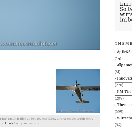
Inno
Soft
wirt
im b
THEME
Agile&S
(44)
Allgeme
(61)
Innovat
(278)
PM-The
(209)
Thema d
(659)
Wirtscha
1:44 p.m.. It is filed under . You can follow any responses to this entry
trackback
from your own site.
(94)