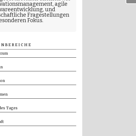
vationsmanagement
,
agile
wareentwicklung
, und
schaftliche Fragestellungen
esonderen Fokus.
NBEREICHE
crum
in
ion
men
es Tages
ft