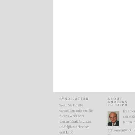
SYNDICATION
ABOUT
ANDREAS
RUDOLPH
Wenn Sie Inhalte
verwenden, müssen Sie
Ich arbe
dieses Werk oder
seit viel
diesen Inhalt Andreas
Jahren i
Rudolph zuschreiben
Softwareentwicklu
(mit Link)