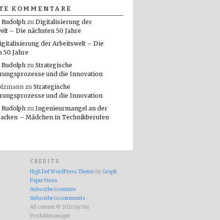
TE KOMMENTARE
 Rudolph
zu
Digitalisierung der
elt – Die nächsten 50 Jahre
igitalisierung der Arbeitswelt – Die
n 50 Jahre
 Rudolph
zu
Strategische
rungsprozesse und die Innovation
olzmann
zu
Strategische
rungsprozesse und die Innovation
 Rudolph
zu
Ingenieurmangel an der
packen – Mädchen in Technikberufen
CREDITS
High Def WordPress Theme
by
Graph
Paper Press
Subscribe to entries
Subscribe to comments
All content © 2026 by Der
Produktmanager