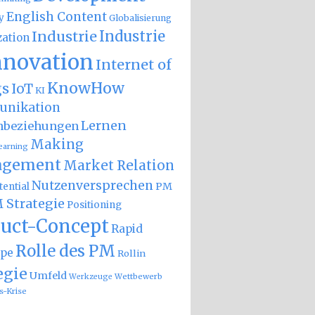
English Content
y
Globalisierung
Industrie
Industrie
zation
nnovation
Internet of
KnowHow
gs
IoT
KI
nikation
Lernen
nbeziehungen
Making
earning
gement
Market Relation
Nutzenversprechen
PM
ential
 Strategie
Positioning
uct-Concept
Rapid
Rolle des PM
ype
Rollin
egie
Umfeld
Wettbewerb
Werkzeuge
s-Krise