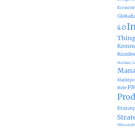
Econom
Globali
I
4.0
Thin
Kommu
Kunde
Machine_L
Mana
Marktpot
PM
Role
Prod
Protot
Strat
Wirtschaft