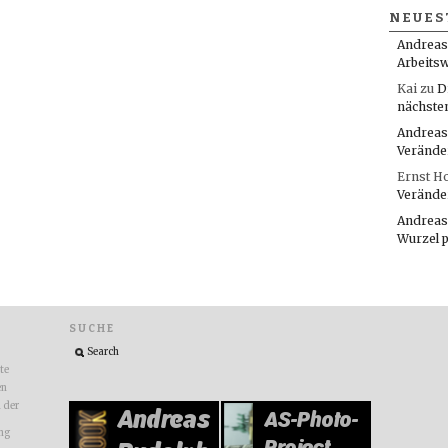
NEUES
Andreas
Arbeitsw
Kai
zu
D
nächste
Andreas
Verände
Ernst H
Verände
Andreas
Wurzel 
SUCHE
ite
en
n der
ng