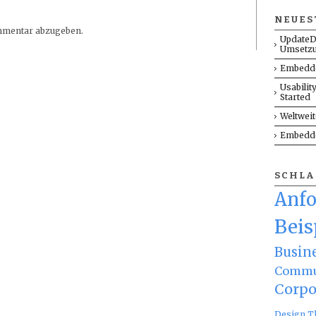
NEUES
mmentar abzugeben.
UpdateD
Umsetz
Embedde
Usabilit
Started
Weltwei
Embedde
SCHL
Anf
Beis
Busin
Commu
Corpo
Design T