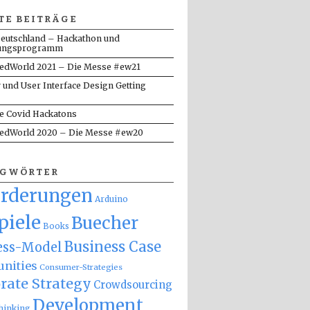
TE BEITRÄGE
eutschland – Hackathon und
ungsprogramm
dWorld 2021 – Die Messe #ew21
y und User Interface Design Getting
te Covid Hackatons
dWorld 2020 – Die Messe #ew20
AGWÖRTER
orderungen
Arduino
piele
Buecher
Books
Business Case
ess-Model
nities
Consumer-Strategies
rate Strategy
Crowdsourcing
Development
hinking