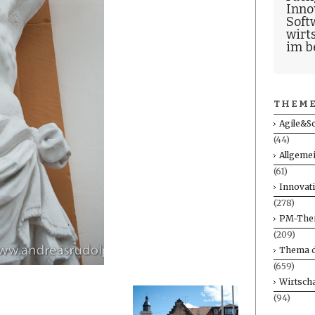
Inno
Soft
wirt
im b
THEME
Agile&S
(44)
Allgeme
(61)
Innovat
(278)
PM-The
(209)
Thema d
(659)
Wirtscha
(94)