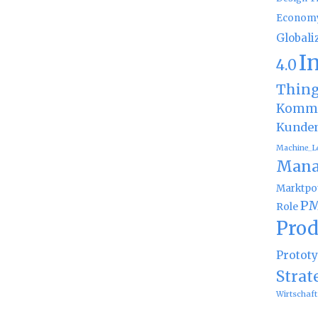
Econom
Globali
I
4.0
Thin
Kommu
Kunde
Machine_L
Mana
Marktpot
PM
Role
Prod
Protot
Strat
Wirtschaft