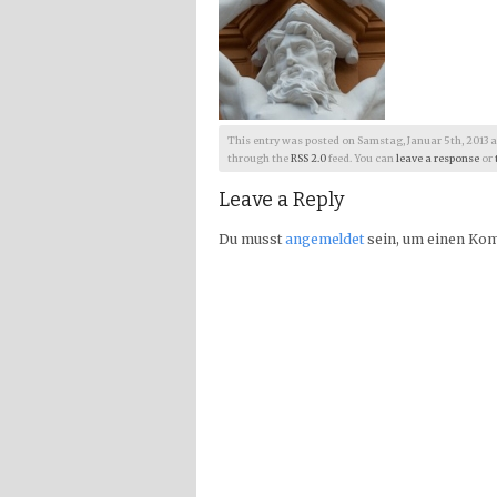
This entry was posted on Samstag, Januar 5th, 2013 at 1
through the
RSS 2.0
feed. You can
leave a response
or
Leave a Reply
Du musst
angemeldet
sein, um einen Ko