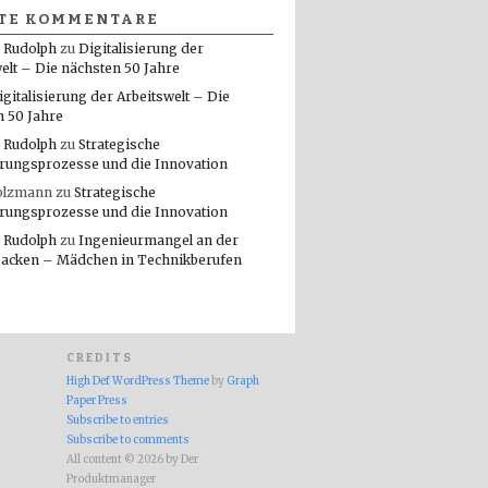
TE KOMMENTARE
 Rudolph
zu
Digitalisierung der
elt – Die nächsten 50 Jahre
igitalisierung der Arbeitswelt – Die
n 50 Jahre
 Rudolph
zu
Strategische
rungsprozesse und die Innovation
olzmann
zu
Strategische
rungsprozesse und die Innovation
 Rudolph
zu
Ingenieurmangel an der
packen – Mädchen in Technikberufen
CREDITS
High Def WordPress Theme
by
Graph
Paper Press
Subscribe to entries
Subscribe to comments
All content © 2026 by Der
Produktmanager