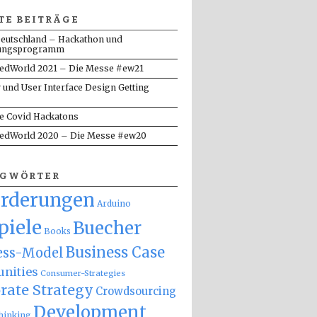
TE BEITRÄGE
eutschland – Hackathon und
ungsprogramm
dWorld 2021 – Die Messe #ew21
y und User Interface Design Getting
te Covid Hackatons
dWorld 2020 – Die Messe #ew20
AGWÖRTER
orderungen
Arduino
piele
Buecher
Books
Business Case
ess-Model
nities
Consumer-Strategies
rate Strategy
Crowdsourcing
Development
hinking