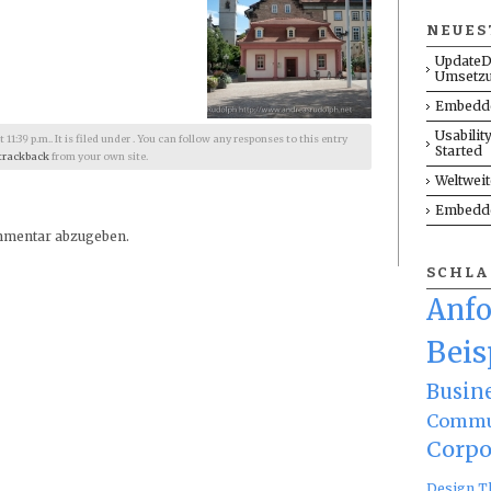
NEUES
UpdateD
Umsetz
Embedde
Usabilit
1:39 p.m.. It is filed under . You can follow any responses to this entry
Started
trackback
from your own site.
Weltwei
Embedde
mmentar abzugeben.
SCHL
Anf
Beis
Busin
Commu
Corpo
Design T