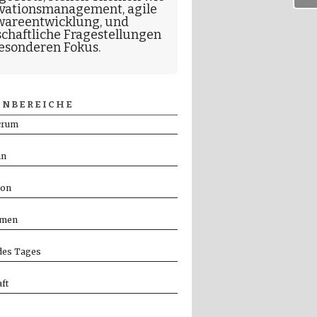
vationsmanagement
,
agile
wareentwicklung
, und
schaftliche Fragestellungen
esonderen Fokus.
NBEREICHE
crum
in
ion
men
es Tages
ft