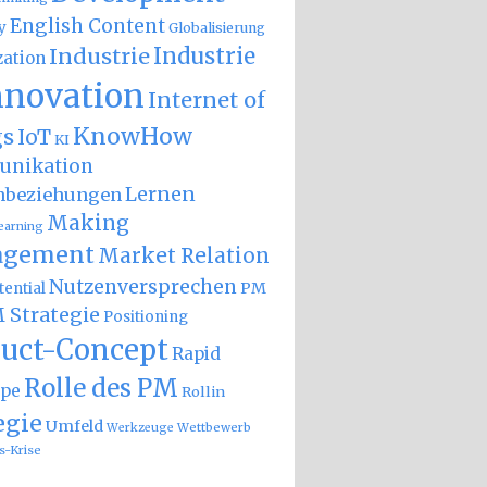
English Content
y
Globalisierung
Industrie
Industrie
zation
nnovation
Internet of
KnowHow
gs
IoT
KI
nikation
Lernen
nbeziehungen
Making
earning
gement
Market Relation
Nutzenversprechen
PM
ential
 Strategie
Positioning
uct-Concept
Rapid
Rolle des PM
ype
Rollin
egie
Umfeld
Wettbewerb
Werkzeuge
s-Krise