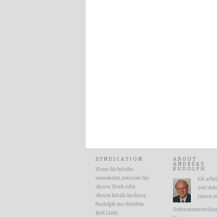
SYNDICATION
ABOUT
ANDREAS
RUDOLPH
Wenn Sie Inhalte
verwenden, müssen Sie
Ich arbe
dieses Werk oder
seit viel
diesen Inhalt Andreas
Jahren i
Rudolph zuschreiben
Softwareentwicklu
(mit Link)