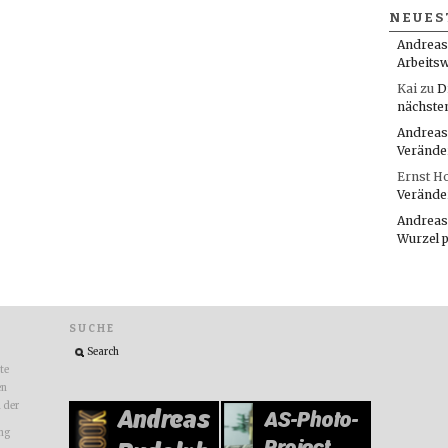
NEUES
Andreas
Arbeitsw
Kai
zu
D
nächste
Andreas
Verände
Ernst H
Verände
Andreas
Wurzel 
SUCHE
ite
en
n der
ng