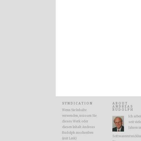
SYNDICATION
ABOUT
ANDREAS
RUDOLPH
Wenn Sie Inhalte
verwenden, müssen Sie
Ich arbe
dieses Werk oder
seit viel
diesen Inhalt Andreas
Jahren i
Rudolph zuschreiben
Softwareentwicklu
(mit Link)