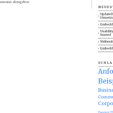
mmentar abzugeben.
NEUES
UpdateD
Umsetz
Embedde
Usabilit
Started
Weltwei
Embedde
SCHL
Anf
Beis
Busin
Commu
Corpo
Design T