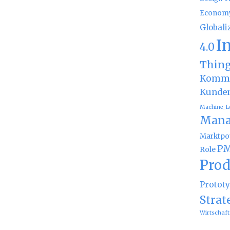
Econom
Globali
I
4.0
Thin
Kommu
Kunde
Machine_L
Mana
Marktpot
PM
Role
Prod
Protot
Strat
Wirtschaft