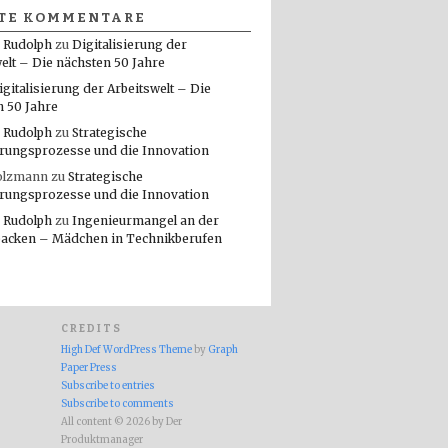
TE KOMMENTARE
 Rudolph
zu
Digitalisierung der
elt – Die nächsten 50 Jahre
igitalisierung der Arbeitswelt – Die
n 50 Jahre
 Rudolph
zu
Strategische
rungsprozesse und die Innovation
olzmann
zu
Strategische
rungsprozesse und die Innovation
 Rudolph
zu
Ingenieurmangel an der
packen – Mädchen in Technikberufen
CREDITS
High Def WordPress Theme
by
Graph
Paper Press
Subscribe to entries
Subscribe to comments
All content © 2026 by Der
Produktmanager