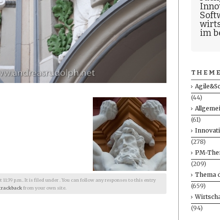
Inno
Soft
wirt
im b
THEME
Agile&S
(44)
Allgeme
(61)
Innovat
(278)
PM-The
(209)
Thema d
1:39 p.m.. It is filed under . You can follow any responses to this entry
(659)
trackback
from your own site.
Wirtscha
(94)