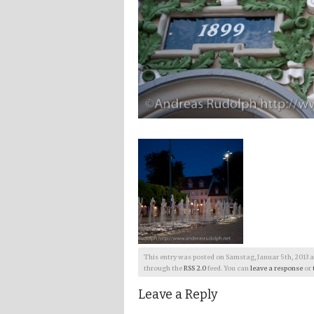
This entry was posted on Samstag, Januar 5th, 2013 at 1
through the
RSS 2.0
feed. You can
leave a response
or
Leave a Reply