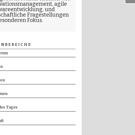
vationsmanagement
,
agile
wareentwicklung
, und
schaftliche Fragestellungen
esonderen Fokus.
NBEREICHE
crum
in
ion
men
es Tages
ft