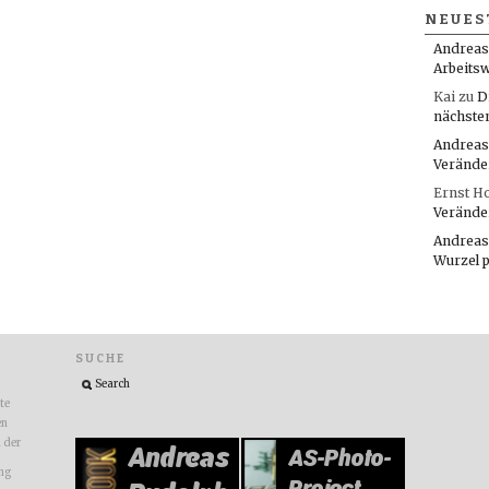
NEUES
Andreas
Arbeitsw
Kai
zu
D
nächste
Andreas
Verände
Ernst H
Verände
Andreas
Wurzel 
SUCHE
ite
en
n der
ng