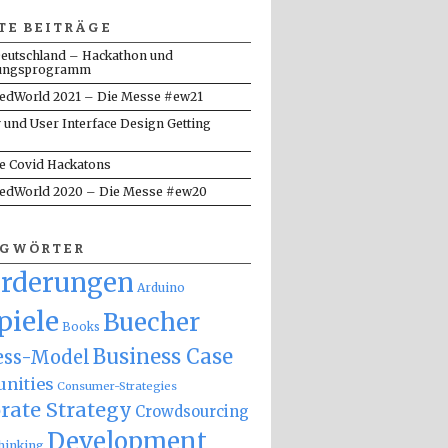
TE BEITRÄGE
eutschland – Hackathon und
ungsprogramm
dWorld 2021 – Die Messe #ew21
y und User Interface Design Getting
te Covid Hackatons
dWorld 2020 – Die Messe #ew20
AGWÖRTER
orderungen
Arduino
piele
Buecher
Books
Business Case
ess-Model
nities
Consumer-Strategies
rate Strategy
Crowdsourcing
Development
hinking