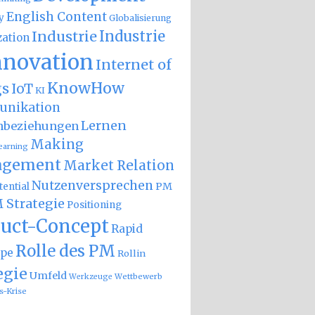
English Content
y
Globalisierung
Industrie
Industrie
zation
nnovation
Internet of
KnowHow
gs
IoT
KI
nikation
Lernen
nbeziehungen
Making
earning
gement
Market Relation
Nutzenversprechen
PM
ential
 Strategie
Positioning
uct-Concept
Rapid
Rolle des PM
ype
Rollin
egie
Umfeld
Wettbewerb
Werkzeuge
s-Krise