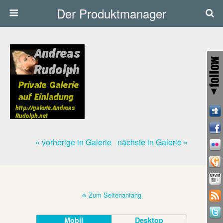
Der Produktmanager
« vorherige in Galerie
nächste in Galerie »
Zum Seitenanfang
Mobil
Desktop